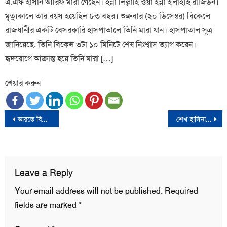
এ.এফ হাসান আরিফ মারা গেছেন। ইন্না লিল্লাহি ওয়া ইন্না ইলাইহি রাজিউন।
মৃত্যুকালে তার বয়স হয়েছিল ৮৩ বছর। শুক্রবার (২০ ডিসেম্বর) বিকেলে
রাজধানীর একটি বেসরকারি হাসপাতালে তিনি মারা যান। হাসপাতাল সূত্র
জানিয়েছে, তিনি বিকেল ৩টা ১০ মিনিটে শেষ নিঃশ্বাস ত্যাগ করেন।
হৃদরোগে আক্রান্ত হয়ে তিনি মারা […]
শেয়ার করুন
Post
ভারতে বিবাহের পূর্বে ইসলাম গ্রহণ করায় নওমুসলিম যুবকের স্ত্রী সহ গ্রেফতার ৫
শেখ হাসিনার নির্দেশেই গণঅভ্যুত্থানে নির্বিচারে গুলি চালায় আইনশৃঙ্খলা বাহিনী: জাতিসংঘের প্রতিবেদন
navigation
Leave a Reply
Your email address will not be published.
Required
fields are marked
*