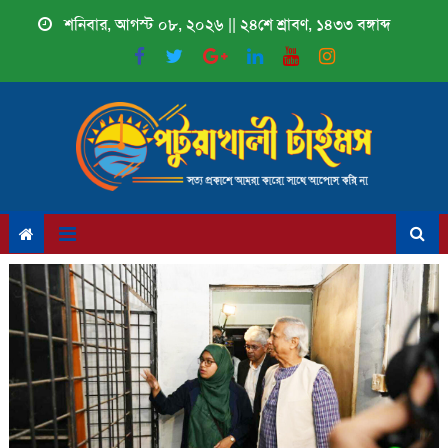
Skip
শনিবার, আগস্ট ০৮, ২০২৬ || ২৪শে শ্রাবণ, ১৪৩৩ বঙ্গাব্দ
to
content