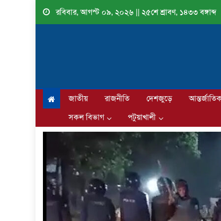
Skip
রবিবার, আগস্ট ০৯, ২০২৬ || ২৫শে শ্রাবণ, ১৪৩৩ বঙ্গাব্দ
to
content
জাতীয়
রাজনীতি
দেশজুড়ে
আন্তর্জাতি
সকল বিভাগ
পটুয়াখালী