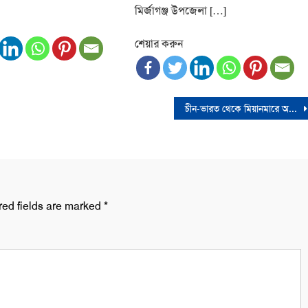
মির্জাগঞ্জ উপজেলা […]
শেয়ার করুন
চীন-ভারত থেকে মিয়ানমারে অস্ত্র সরবরাহ হচ্ছে-রাশিয়া
red fields are marked
*