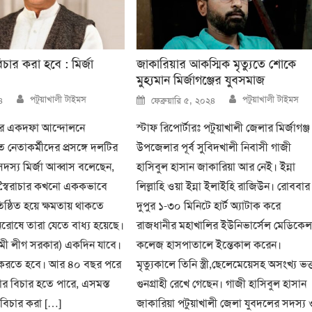
চার করা হবে : মির্জা
জাকারিয়ার আকস্মিক মৃত্যুতে শোকে
মুহ্যমান মির্জাগঞ্জের যুবসমাজ
Author
Author
Posted
পটুয়াখালী টাইমস
পটুয়াখালী টাইমস
৪
ফেব্রুয়ারি ৫, ২০২৪
on
র একদফা আন্দোলনে
স্টাফ রিপোর্টারঃ পটুয়াখালী জেলার মির্জাগঞ্জ
নেতাকর্মীদের প্রসঙ্গে দলটির
উপজেলার পূর্ব সুবিদখালী নিবাসী গাজী
 সদস্য মির্জা আব্বাস বলেছেন,
হাসিবুল হাসান জাকারিয়া আর নেই। ইন্না
 স্বৈরাচার কখনো এককভাবে
লিল্লাহি ওয়া ইন্না ইলাইহি রাজিউন। রোববার
িষ্ঠিত হয়ে ক্ষমতায় থাকতে
দুপুর ১-৩০ মিনিটে হার্ট অ্যাটাক করে
রোষে তারা যেতে বাধ্য হয়েছে।
রাজধানীর মহাখালির ইউনিভার্সেল মেডিকে
ী লীগ সরকার) একদিন যাবে।
কলেজ হাসপাতালে ইন্তেকাল করেন।
 করতে হবে। আর ৪০ বছর পরে
মৃত্যুকালে তিনি স্ত্রী,ছেলেমেয়েসহ অসংখ্য ভক
র বিচার হতে পারে, এসমস্ত
গুনগ্রাহী রেখে গেছেন। গাজী হাসিবুল হাসান
 বিচার করা […]
জাকারিয়া পটুয়াখালী জেলা যুবদলের সদস্য 