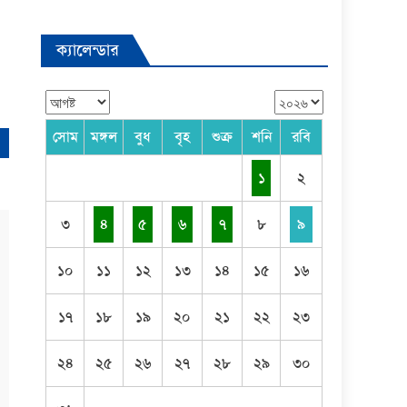
ক্যালেন্ডার
সোম
মঙ্গল
বুধ
বৃহ
শুক্র
শনি
রবি
১
২
৩
৪
৫
৬
৭
৮
৯
১০
১১
১২
১৩
১৪
১৫
১৬
১৭
১৮
১৯
২০
২১
২২
২৩
২৪
২৫
২৬
২৭
২৮
২৯
৩০