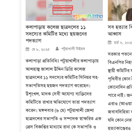
কলাপাড়ায় কলেজ ছাত্রদলের ১১
সব হত্যার বি
সদস্যের কমিটির মধ্যে ছয়জনের
আব্বাস
পদত্যাগ
Posted
মার্চ ৬, ২০২
on
Author
Posted
পটুয়াখালী টাইমস
মে ৮, ২০২৫
on
সরকার পতনে
কলাপাড়া প্রতিনিধিঃ পটুয়াখালীর কলাপাড়ায়
বিএনপির নিহত 
আলহাজ্ব জালাল উদ্দিন ডিগ্রি কলেজ
স্থায়ী কমিটির
ছাত্রদলের ১১ সদস্যের কমিটির সিনিয়র সহ-
পৃথিবীর কোন
সভাপতিসহ ছয়জন পদত্যাগ করেছেন।
কোনোদিন প্রত
উশৃংখল, মাদক সেবী অযোগ্য ব্যক্তিদের
পারে নাই। জন
কমিটিতে রাখার অভিযোগে তারা পদত্যাগ
এরাও (আওয়াম
করেন। মঙ্গলবার (৬ মে) পটুয়াখালী জেলা
জবাবদিহিতা
ছাত্রদলের সভাপতি ও সম্পাদক স্বাক্ষরিত এক
যদি কোন নেতা
প্রেস বিজ্ঞপ্তির মাধ্যমে রানা কে সভাপতি ও
হত্যাকাণ্ডেরও