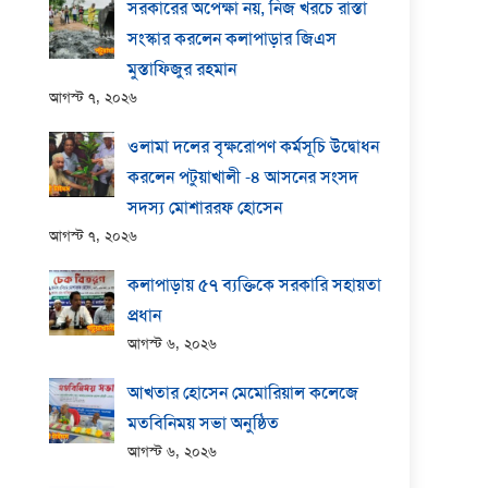
সরকারের অপেক্ষা নয়, নিজ খরচে রাস্তা
সংস্কার করলেন কলাপাড়ার জিএস
মুস্তাফিজুর রহমান
আগস্ট ৭, ২০২৬
ওলামা দলের বৃক্ষরোপণ কর্মসূচি উদ্বোধন
করলেন পটুয়াখালী -৪ আসনের সংসদ
সদস্য মোশাররফ হোসেন
আগস্ট ৭, ২০২৬
কলাপাড়ায় ​৫৭ ব্যক্তিকে সরকারি সহায়তা
প্রধান
আগস্ট ৬, ২০২৬
আখতার হোসেন মেমোরিয়াল কলেজে
মতবিনিময় সভা অনুষ্ঠিত
আগস্ট ৬, ২০২৬