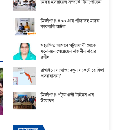
মিসর-ইসরায়েল সম্পর্কে টানাপোড়েন
মির্জাগঞ্জে ৪০০ গ্রাম গাঁজাসহ মাদক
কারবারি আটক
সংরক্ষিত আসনে পটুয়াখালী থেকে
মনোনয়ন পেয়েছেন নাজনীন নাহার
রশীদ
রাখাইনে সংঘাত: নতুন সংকটে রোহিঙ্গা
প্রত্যাবাসন?
মির্জাগঞ্জে পটুয়াখালী টাইমস এর
উদ্বোধন
ক্যালেন্ডার