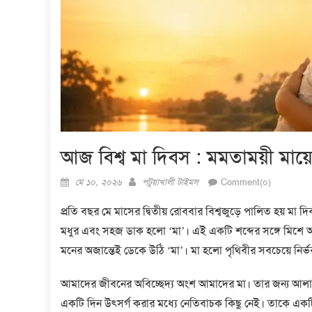
আজ বিশ্ব মা দিবস : মমতাময়ী মায়ের প
Posted
Author
মে ১০, ২০২৬
পটুয়াখালী টাইমস
Comment(০)
on
প্রতি বছর মে মাসের দ্বিতীয় রোববার বিশ্বজুড়ে পালিত হয় মা
মধুর এবং সহজ ডাক হলো ‘মা’। এই একটি শব্দের সঙ্গে মিশে আ
মনের অজান্তেই ডেকে উঠি ‘মা’। মা হলো পৃথিবীর সবচেয়ে নির্ভ
আমাদের জীবনের অবিচ্ছেদ্য অংশ আমাদের মা। তার জন্য আ
একটি দিন উৎসর্গ করার মধ্যে নেতিবাচক কিছু নেই। তাকে এ