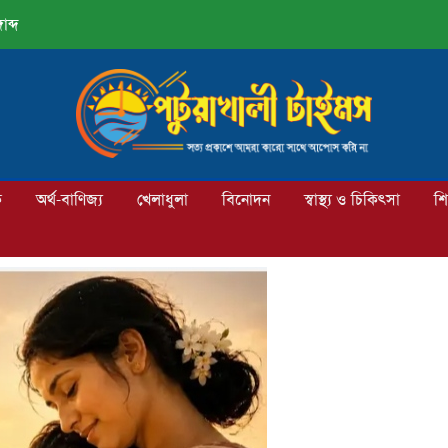
াব্দ
ক
অর্থ-বাণিজ্য
খেলাধুলা
বিনোদন
স্বাস্থ্য ও চিকিৎসা
শি