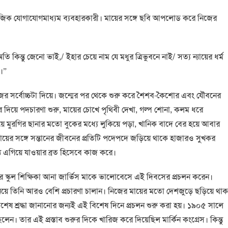
জিক যোগাযোগমাধ্যম ব্যবহারকারী। মায়ের সঙ্গে ছবি আপলোড করে নিজের
কিন্তু জেনো ভাই,/ ইহার চেয়ে নাম যে মধুর ত্রিভুবনে নাই/ সত্য ন্যায়ের ধর্ম
ি।”
িজের সর্বোচ্চটা দিয়ে। জন্মের পর থেকে শুরু করে শৈশব-কৈশোর এবং যৌবনের
ভর দিয়ে পদচারণা শুরু, মায়ের চোখে পৃথিবী দেখা, গল্প শোনা, কলম ধরে
 মুরগির ছানার মতো বুকের মধ্যে লুকিয়ে পড়া, খানিক বাদে বের হয়ে আবার
ায়ের সঙ্গে সন্তানের জীবনের প্রতিটি পদেপদে জড়িয়ে থাকে হাজারও সুখকর
্য এগিয়ে যাওয়ার ব্রত হিসেবে কাজ করে।
কার স্কুল শিক্ষিকা আনা জার্ভিস মাকে ভালোবেসে এই দিবসের প্রচলন করেন।
িয়ে তিনি আরও বেশি প্রচারণা চালান। নিজের মায়ের মতো দেশজুড়ে ছড়িয়ে থাক
িশেষ শ্রদ্ধা জানানোর জন্যই এই বিশেষ দিনে প্রচলন শুরু করা হয়। ১৯০৫ সালে
লেন। তার এই প্রস্তাব শুরুর দিকে খারিজ করে দিয়েছিল মার্কিন কংগ্রেস। কিন্তু