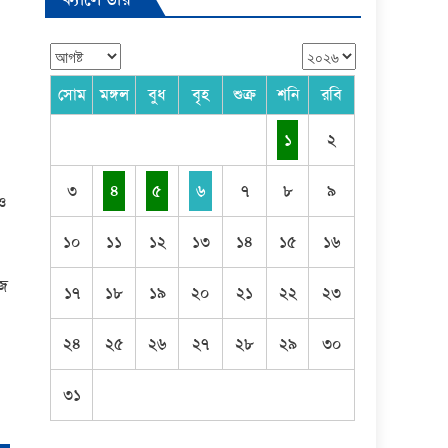
সোম
মঙ্গল
বুধ
বৃহ
শুক্র
শনি
রবি
১
২
৩
৪
৫
৬
৭
৮
৯
 ও
১০
১১
১২
১৩
১৪
১৫
১৬
জে
১৭
১৮
১৯
২০
২১
২২
২৩
২৪
২৫
২৬
২৭
২৮
২৯
৩০
৩১