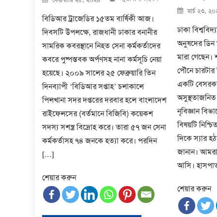
on
Posted
মার্চ ২৩, ২
on
বিডিআর ট্রাজেডির ১৫তম বার্ষিকী আজ।
ঢাকা বিশ্ববিদ্
দিবসটি উপলক্ষে, রাজধানী ঢাকার বনানীর
অনুষদের ডিন 
সামরিক কবরস্থানে নিহত সেনা কর্মকর্তাদের
মারা গেছেন। 
কবরে পুষ্পস্তবক অর্পণসহ নানা কর্মসূচি নেয়া
পৌনে চারটার 
হয়েছে। ২০০৯ সালের ২৫ ফেব্রুয়ারি তিন
একটি বেসরকা
দিনব্যাপী ‘বিডিআর সপ্তাহ’ চলাকালে
অসুস্থতাজনিত
পিলখানা সদর দপ্তরের দরবার হলে বাংলাদেশ
নৃবিজ্ঞান বি
রাইফেলসের (বর্তমানে বিজিবি) কয়েকশ
বিষয়টি নিশ্চ
সদস্য সশস্ত্র বিদ্রোহ করে। তারা ৫৭ জন সেনা
দিকে স্যার হঠ
কর্মকর্তাসহ ৭৪ জনকে হত্যা করে। পরদিন
জানান। আমরা
[…]
আসি। হাসপা
শেয়ার করুন
শেয়ার করুন