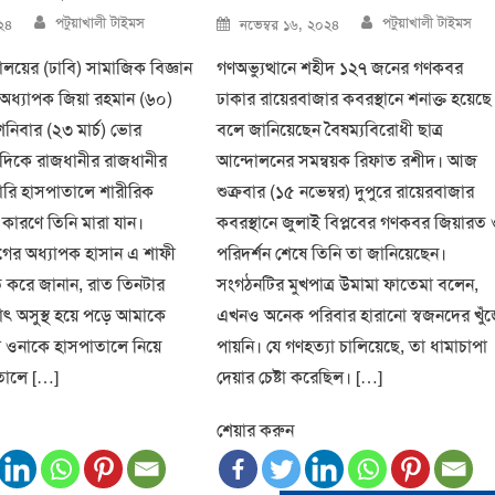
Author
Author
Posted
পটুয়াখালী টাইমস
পটুয়াখালী টাইমস
০২৪
নভেম্বর ১৬, ২০২৪
on
যালয়ের (ঢাবি) সামাজিক বিজ্ঞান
গণঅভ্যুত্থানে শহীদ ১২৭ জনের গণকবর
অধ্যাপক জিয়া রহমান (৬০)
ঢাকার রায়েরবাজার কবরস্থানে শনাক্ত হয়েছে
শনিবার (২৩ মার্চ) ভোর
বলে জানিয়েছেন বৈষম্যবিরোধী ছাত্র
দিকে রাজধানীর রাজধানীর
আন্দোলনের সমন্বয়ক রিফাত রশীদ। আজ
রি হাসপাতালে শারীরিক
শুক্রবার (১৫ নভেম্বর) দুপুরে রায়েরবাজার
 কারণে তিনি মারা যান।
কবরস্থানে জুলাই বিপ্লবের গণকবর জিয়ারত
ভাগের অধ্যাপক হাসান এ শাফী
পরিদর্শন শেষে তিনি তা জানিয়েছেন।
িত করে জানান, রাত তিনটার
সংগঠনটির মুখপাত্র উমামা ফাতেমা বলেন,
াৎ অসুস্থ হয়ে পড়ে আমাকে
এখনও অনেক পরিবার হারানো স্বজনদের খুঁ
 ওনাকে হাসপাতালে নিয়ে
পায়নি। যে গণহত্যা চালিয়েছে, তা ধামাচাপা
তালে […]
দেয়ার চেষ্টা করেছিল। […]
শেয়ার করুন