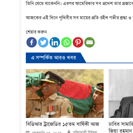
তিনি থেমে থাকেননি। এরপর আমেরিকার সব প্রদেশ তার প্রস্তাবে
আজকের এই দিনে পৃথিবীর সব মায়ের প্রতি রইল গভীর শ্রদ্ধা 
শেয়ার করুন
এ সম্পর্কিত আরও খবর
বিডিআর ট্রাজেডির ১৫তম বার্ষিকী আজ
ঢাবির সামাজ
জিয়া রহমা
Author
Posted
পটুয়াখালী টাইমস
ফেব্রুয়ারি ২৫, ২০২৪