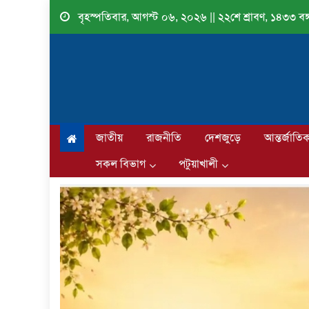
Skip
বৃহস্পতিবার, আগস্ট ০৬, ২০২৬ || ২২শে শ্রাবণ, ১৪৩৩ বঙ্গ
to
content
জাতীয়
রাজনীতি
দেশজুড়ে
আন্তর্জাতি
সকল বিভাগ
পটুয়াখালী