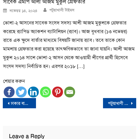
সাবেক এমপি আলী আজম মুকুল গ্রেফতার
Author
Posted
পটুয়াখালী টাইমস
নভেম্বর ১৪, ২০২৪
on
ভোলা-২ আসনের সাবেক সংসদ সদস্য আলী আজম মুকুলকে গ্রেফতার
করেছে র‍্যাপিড অ্যাকশন ব্যাটালিয়ন (র‍্যাব)। আজ বুধবার (১৩ নভেম্বর)
রাতে এক ক্ষুদে বার্তার মাধ্যমে বিষয়টি জানায় র‍্যাব। তবে তাকে কোন
মামলায় গ্রেফতার করা হয়েছে তাৎক্ষণিকভাবে তা জানা যায়নি। আলী আজম
মুকুল ২০১৪ সালে ভোলা-২ আসন থেকে আওয়ামী লীগের প্রার্থী হিসেবে
সংসদ সদস্য নির্বাচিত হন। এরপর ২০১৮ […]
শেয়ার করুন
Post
ঢাকার বাতাস ‘ঝুঁকিপূর্ণ’, বিশ্বে দূষিত শহরের তালিকায় শীর্ষে
পটুয়াখালী টাইমসের পথচলা শুরু
navigation
Leave a Reply