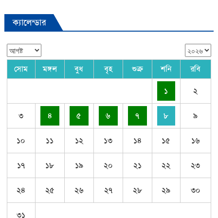
ক্যালেন্ডার
সোম
মঙ্গল
বুধ
বৃহ
শুক্র
শনি
রবি
১
২
৩
৪
৫
৬
৭
৮
৯
১০
১১
১২
১৩
১৪
১৫
১৬
১৭
১৮
১৯
২০
২১
২২
২৩
২৪
২৫
২৬
২৭
২৮
২৯
৩০
৩১