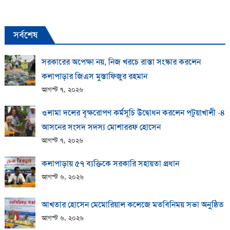
সর্বশেষ
সরকারের অপেক্ষা নয়, নিজ খরচে রাস্তা সংস্কার করলেন
কলাপাড়ার জিএস মুস্তাফিজুর রহমান
আগস্ট ৭, ২০২৬
ওলামা দলের বৃক্ষরোপণ কর্মসূচি উদ্বোধন করলেন পটুয়াখালী -৪
আসনের সংসদ সদস্য মোশাররফ হোসেন
আগস্ট ৭, ২০২৬
কলাপাড়ায় ​৫৭ ব্যক্তিকে সরকারি সহায়তা প্রধান
আগস্ট ৬, ২০২৬
আখতার হোসেন মেমোরিয়াল কলেজে মতবিনিময় সভা অনুষ্ঠিত
আগস্ট ৬, ২০২৬