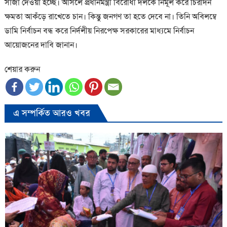
সাজা দেওয়া হচ্ছে। আসলে প্রধানমন্ত্রী বিরোধী দলকে নির্মূল করে চিরদিন
ক্ষমতা আকঁড়ে রাখেতে চান। কিন্তু জনগণ তা হতে দেবে না। তিনি অবিলম্বে
ডামি নির্বাচন বন্ধ করে নির্দলীয় নিরপেক্ষ সরকারের মাধ্যমে নির্বাচন
আয়োজনের দাবি জানান।
শেয়ার করুন
এ সম্পর্কিত আরও খবর