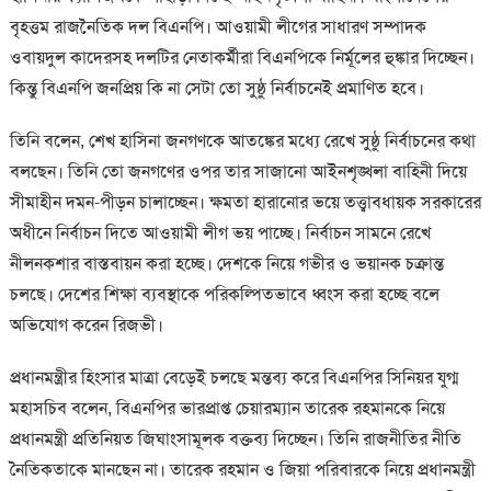
বৃহত্তম রাজনৈতিক দল বিএনপি। আওয়ামী লীগের সাধারণ সম্পাদক
ওবায়দুল কাদেরসহ দলটির নেতাকর্মীরা বিএনপিকে নির্মূলের হুঙ্কার দিচ্ছেন।
কিন্তু বিএনপি জনপ্রিয় কি না সেটা তো সুষ্ঠু নির্বাচনেই প্রমাণিত হবে।
তিনি বলেন, শেখ হাসিনা জনগণকে আতঙ্কের মধ্যে রেখে সুষ্ঠু নির্বাচনের কথা
বলছেন। তিনি তো জনগণের ওপর তার সাজানো আইনশৃঙ্খলা বাহিনী দিয়ে
সীমাহীন দমন-পীড়ন চালাচ্ছেন। ক্ষমতা হারানোর ভয়ে তত্ত্বাবধায়ক সরকারের
অধীনে নির্বাচন দিতে আওয়ামী লীগ ভয় পাচ্ছে। নির্বাচন সামনে রেখে
নীলনকশার বাস্তবায়ন করা হচ্ছে। দেশকে নিয়ে গভীর ও ভয়ানক চক্রান্ত
চলছে। দেশের শিক্ষা ব্যবস্থাকে পরিকল্পিতভাবে ধ্বংস করা হচ্ছে বলে
অভিযোগ করেন রিজভী।
প্রধানমন্ত্রীর হিংসার মাত্রা বেড়েই চলছে মন্তব্য করে বিএনপির সিনিয়র যুগ্ম
মহাসচিব বলেন, বিএনপির ভারপ্রাপ্ত চেয়ারম্যান তারেক রহমানকে নিয়ে
প্রধানমন্ত্রী প্রতিনিয়ত জিঘাংসামূলক বক্তব্য দিচ্ছেন। তিনি রাজনীতির নীতি
নৈতিকতাকে মানছেন না। তারেক রহমান ও জিয়া পরিবারকে নিয়ে প্রধানমন্ত্রী