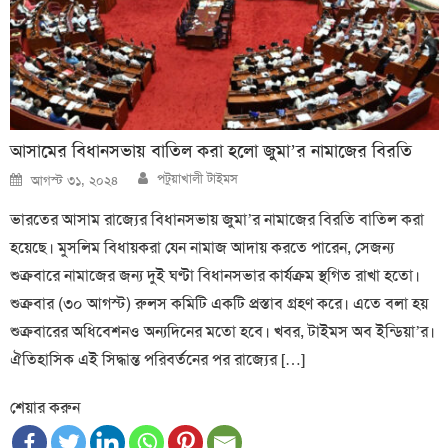
আসামের বিধানসভায় বাতিল করা হলো জুমা’র নামাজের বিরতি
Author
Posted
পটুয়াখালী টাইমস
আগস্ট ৩১, ২০২৪
on
ভারতের আসাম রাজ্যের বিধানসভায় জুমা’র নামাজের বিরতি বাতিল করা
হয়েছে। মুসলিম বিধায়করা যেন নামাজ আদায় করতে পারেন, সেজন্য
শুক্রবারে নামাজের জন্য দুই ঘণ্টা বিধানসভার কার্যক্রম স্থগিত রাখা হতো।
শুক্রবার (৩০ আগস্ট) রুলস কমিটি একটি প্রস্তাব গ্রহণ করে। এতে বলা হয়
শুক্রবারের অধিবেশনও অন্যদিনের মতো হবে। খবর, টাইমস অব ইন্ডিয়া’র।
ঐতিহাসিক এই সিদ্ধান্ত পরিবর্তনের পর রাজ্যের […]
শেয়ার করুন