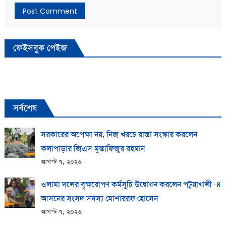
ফেইসবুক পেইজ
সর্বশেষ
সরকারের অপেক্ষা নয়, নিজ খরচে রাস্তা সংস্কার করলেন
কলাপাড়ার জিএস মুস্তাফিজুর রহমান
আগস্ট ৭, ২০২৬
ওলামা দলের বৃক্ষরোপণ কর্মসূচি উদ্বোধন করলেন পটুয়াখালী -৪
আসনের সংসদ সদস্য মোশাররফ হোসেন
আগস্ট ৭, ২০২৬