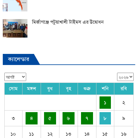
মির্জাগঞ্জে পটুয়াখালী টাইমস এর উদ্বোধন
ক্যালেন্ডার
সোম
মঙ্গল
বুধ
বৃহ
শুক্র
শনি
রবি
১
২
৩
৪
৫
৬
৭
৮
৯
১০
১১
১২
১৩
১৪
১৫
১৬