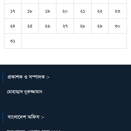
১৭
১৮
১৯
২০
২১
২২
২৩
২৪
২৫
২৬
২৭
২৮
২৯
৩০
৩১
প্রকাশক ও সম্পাদক :-
মোহাম্মাদ নুরুজ্জামান
বাংলাদেশ অফিস :-