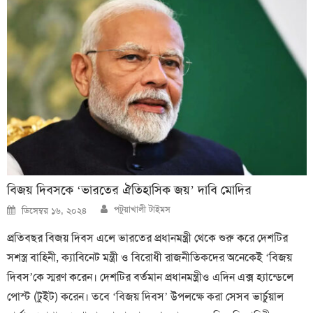
বিজয় দিবসকে ‘ভারতের ঐতিহাসিক জয়’ দাবি মোদির
Author
Posted
পটুয়াখালী টাইমস
ডিসেম্বর ১৬, ২০২৪
on
প্রতিবছর বিজয় দিবস এলে ভারতের প্রধানমন্ত্রী থেকে শুরু করে দেশটির
সশস্ত্র বাহিনী, ক্যাবিনেট মন্ত্রী ও বিরোধী রাজনীতিকদের অনেকেই ‘বিজয়
দিবস’কে স্মরণ করেন। দেশটির বর্তমান প্রধানমন্ত্রীও এদিন এক্স হ্যান্ডেলে
পোস্ট (টুইট) করেন। তবে ‘বিজয় দিবস’ উপলক্ষে করা সেসব ভার্চুয়াল