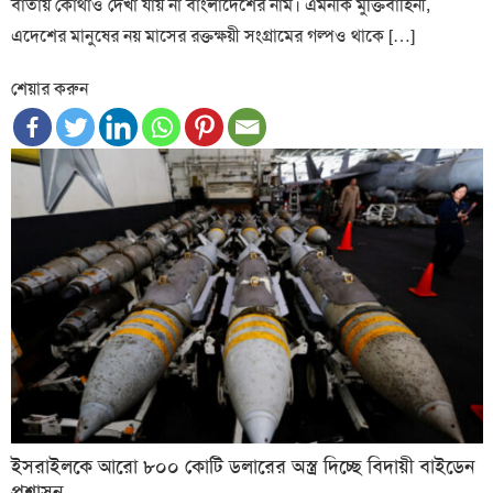
বার্তায় কোথাও দেখা যায় না বাংলাদেশের নাম। এমনকি মুক্তিবাহিনী,
এদেশের মানুষের নয় মাসের রক্তক্ষয়ী সংগ্রামের গল্পও থাকে […]
শেয়ার করুন
ইসরাইলকে আরো ৮০০ কোটি ডলারের অস্ত্র দিচ্ছে বিদায়ী বাইডেন
প্রশাসন