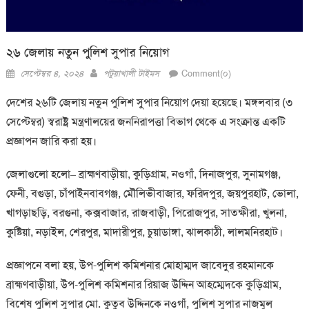
২৬ জেলায় নতুন পুলিশ সুপার নিয়োগ
Posted
Author
সেপ্টেম্বর ৪, ২০২৪
পটুয়াখালী টাইমস
Comment(০)
on
দেশের ২৬টি জেলায় নতুন পুলিশ সুপার নিয়োগ দেয়া হয়েছে। মঙ্গলবার (৩
সেপ্টেম্বর) স্বরাষ্ট্র মন্ত্রণালয়ের জননিরাপত্তা বিভাগ থেকে এ সংক্রান্ত একটি
প্রজ্ঞাপন জারি করা হয়।
জেলাগুলো হলো– ব্রাহ্মণবাড়ীয়া, কুড়িগ্রাম, নওগাঁ, দিনাজপুর, সুনামগঞ্জ,
ফেনী, বগুড়া, চাঁপাইনবাবগঞ্জ, মৌলিভীবাজার, ফরিদপুর, জয়পুরহাট, ভোলা,
খাগড়াছড়ি, বরগুনা, কক্সবাজার, রাজবাড়ী, পিরোজপুর, সাতক্ষীরা, খুলনা,
কুষ্টিয়া, নড়াইল, শেরপুর, মাদারীপুর, চুয়াডাঙ্গা, ঝালকাঠী, লালমনিরহাট।
প্রজ্ঞাপনে বলা হয়, উপ-পুলিশ কমিশনার মোহাম্মদ জাবেদুর রহমানকে
ব্রাহ্মণবাড়ীয়া, উপ-পুলিশ কমিশনার রিয়াজ উদ্দিন আহম্মেদকে কুড়িগ্রাম,
বিশেষ পুলিশ সুপার মো. কুতুব উদ্দিনকে নওগাঁ, পুলিশ সুপার নাজমুল