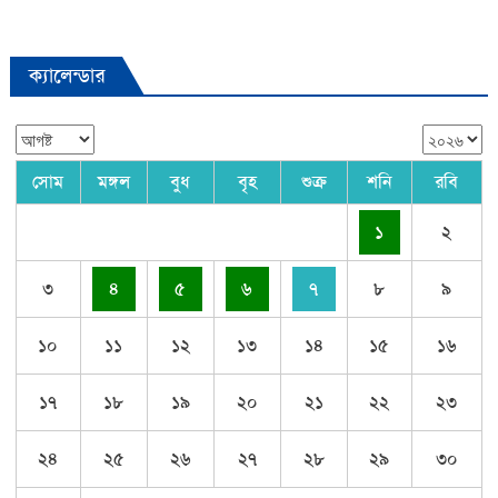
ক্যালেন্ডার
সোম
মঙ্গল
বুধ
বৃহ
শুক্র
শনি
রবি
১
২
৩
৪
৫
৬
৭
৮
৯
১০
১১
১২
১৩
১৪
১৫
১৬
১৭
১৮
১৯
২০
২১
২২
২৩
২৪
২৫
২৬
২৭
২৮
২৯
৩০