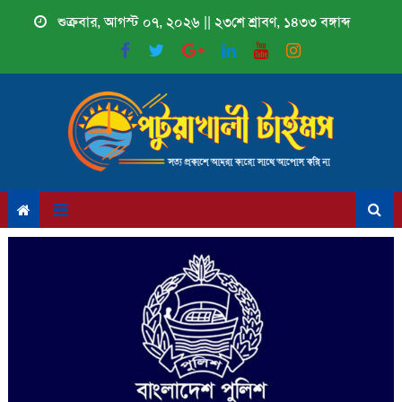
Skip
শুক্রবার, আগস্ট ০৭, ২০২৬ || ২৩শে শ্রাবণ, ১৪৩৩ বঙ্গাব্দ
to
content