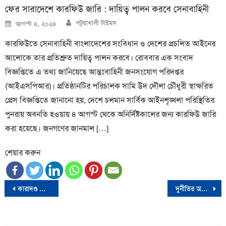
ফের সারাদেশে কারফিউ জারি : দায়িত্ব পালন করবে সেনাবাহিনী
Author
Posted
পটুয়াখালী টাইমস
আগস্ট ৪, ২০২৪
on
কারফিউতে সেনাবাহিনী বাংলাদেশের সংবিধান ও দেশের প্রচলিত আইনের
আলোকে তার প্রতিশ্রুত দায়িত্ব পালন করবে। রোববার এক সংবাদ
বিজ্ঞপ্তিতে এ তথ্য জানিয়েছে আন্তঃবাহিনী জনসংযোগ পরিদপ্তর
(আইএসপিআর)। প্রতিষ্ঠানটির পরিচালক সামি উদ দৌলা চৌধুরী স্বাক্ষরিত
প্রেস বিজ্ঞপ্তিতে জানানো হয়, দেশে চলমান সার্বিক আইনশৃঙ্খলা পরিস্থিতির
পুনরায় অবনতি হওয়ায় ৪ আগস্ট থেকে অনির্দিষ্টকালের জন্য কারফিউ জারি
করা হয়েছে। জনগণের জানমাল […]
শেয়ার করুন
Post
কারাদণ্ড পাওয়া সেই ৫৭ বাংলাদেশির সাজা মওকুফ করলো আমিরাত
দুর্নীতির অভিযোগে বিভিন্ন দূতাবাসে কর্মরত ৩৮ জনের তথ্য চেয়ে দুদকের চিঠি
navigation