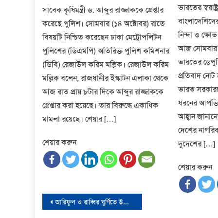
ভারতের স্বরাষ্ট
সাবেক কৃষিমন্ত্রী ড. আব্দুর রাজ্জাককে গ্রেপ্তার
বাংলাদেশিদের 
করেছে পুলিশ। সোমবার (১৪ অক্টোবর) রাতে
নিন্দা ও ক্ষোভ 
বিষয়টি নিশ্চিত করেছেন ঢাকা মেট্রোপলিটন
আজ সোমবার (২
পুলিশের (ডিএমপি) অতিরিক্ত পুলিশ কমিশনার
ভারতের ডেপু
(ডিবি) রেজাউল করিম মল্লিক। রেজাউল করিম
প্রতিবাদ নোট 
মল্লিক বলেন, রাজধানীর ইস্কাটন এলাকা থেকে
ভারত সরকার
আজ রাত প্রায় ৮টার দিকে আব্দুর রাজ্জাককে
ধরনের আপত্তি
গ্রেপ্তার করা হয়েছে। তার বিরুদ্ধে একাধিক
আহ্বান জানানে
মামলা রয়েছে। শেয়ার […]
দেশের নাগরিকদ
শেয়ার করুন
দুদেশের […]
শেয়ার করুন
Post
আরিফুল ও রাব্বির ঘুর্ণিতে উড়ে গেল যুক্তরাষ্ট্র অনূর্ধ্ব-১৯ দল