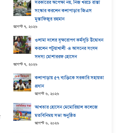
সরকারের অপেক্ষা নয়, নিজ খরচে রাস্তা
সংস্কার করলেন কলাপাড়ার জিএস
মুস্তাফিজুর রহমান
আগস্ট ৭, ২০২৬
ওলামা দলের বৃক্ষরোপণ কর্মসূচি উদ্বোধন
করলেন পটুয়াখালী -৪ আসনের সংসদ
সদস্য মোশাররফ হোসেন
আগস্ট ৭, ২০২৬
কলাপাড়ায় ​৫৭ ব্যক্তিকে সরকারি সহায়তা
প্রধান
আগস্ট ৬, ২০২৬
আখতার হোসেন মেমোরিয়াল কলেজে
মতবিনিময় সভা অনুষ্ঠিত
ী
আগস্ট ৬, ২০২৬