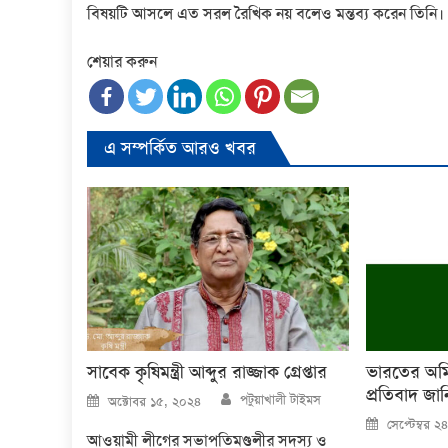
বিষয়টি আসলে এত সরল রৈখিক নয় বলেও মন্তব্য করেন তিনি।
শেয়ার করুন
এ সম্পর্কিত আরও খবর
সাবেক কৃষিমন্ত্রী আব্দুর রাজ্জাক গ্রেপ্তার
ভারতের অমিত
প্রতিবাদ জা
Author
Posted
পটুয়াখালী টাইমস
অক্টোবর ১৫, ২০২৪
on
Posted
সেপ্টেম্বর 
on
আওয়ামী লীগের সভাপতিমণ্ডলীর সদস্য ও