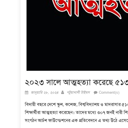
২০২৩ সালে আত্মহত্যা করেছে ৫১৩ শ
Posted
Author
জানুয়ারি ২৮, ২০২৪
পটুয়াখালী টাইমস
Comment(০)
on
বিদায়ী বছরে দেশে স্কুল, কলেজ, বিশ্ববিদ্যালয় ও মাদরাসার ৫১৩ 
শিক্ষার্থীরা আত্মহত্যা করেছেন। তাদের মধ্যে ৩০৭ জনই নারী শ
সংগঠন আচঁল ফাউন্ডেশনের এক প্রতিবেদনে এ তথ্য উঠে এসে