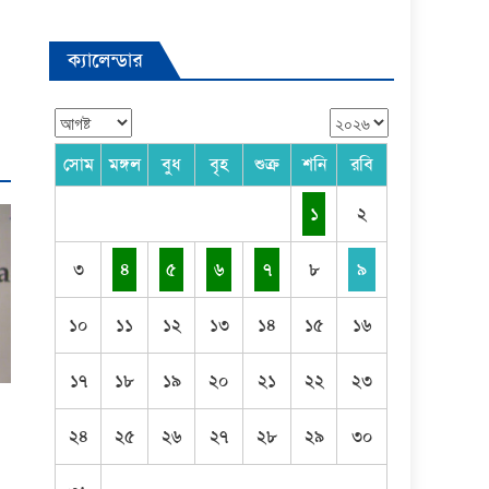
ক্যালেন্ডার
সোম
মঙ্গল
বুধ
বৃহ
শুক্র
শনি
রবি
১
২
৩
৪
৫
৬
৭
৮
৯
১০
১১
১২
১৩
১৪
১৫
১৬
১৭
১৮
১৯
২০
২১
২২
২৩
২৪
২৫
২৬
২৭
২৮
২৯
৩০