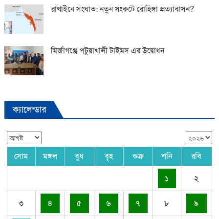
রাখাইনে সংঘাত: নতুন সংকটে রোহিঙ্গা প্রত্যাবাসন?
মির্জাগঞ্জে পটুয়াখালী টাইমস এর উদ্বোধন
ক্যালেন্ডার
সোম
মঙ্গল
বুধ
বৃহ
শুক্র
শনি
রবি
১
২
৩
৪
৫
৬
৭
৮
৯