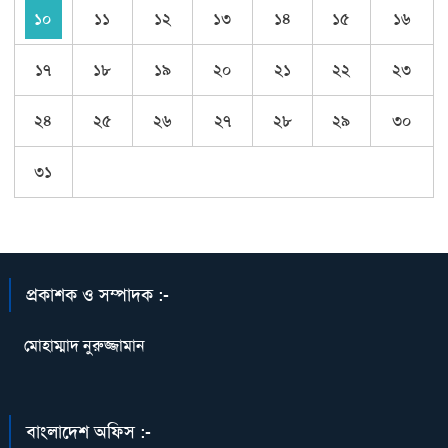
১০
১১
১২
১৩
১৪
১৫
১৬
১৭
১৮
১৯
২০
২১
২২
২৩
২৪
২৫
২৬
২৭
২৮
২৯
৩০
৩১
প্রকাশক ও সম্পাদক :-
মোহাম্মাদ নুরুজ্জামান
বাংলাদেশ অফিস :-