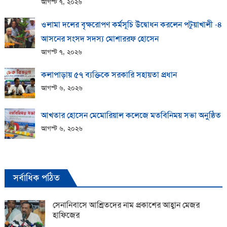
আগস্ট ৭, ২০২৬
ওলামা দলের বৃক্ষরোপণ কর্মসূচি উদ্বোধন করলেন পটুয়াখালী -৪
আসনের সংসদ সদস্য মোশাররফ হোসেন
আগস্ট ৭, ২০২৬
কলাপাড়ায় ​৫৭ ব্যক্তিকে সরকারি সহায়তা প্রধান
আগস্ট ৬, ২০২৬
আখতার হোসেন মেমোরিয়াল কলেজে মতবিনিময় সভা অনুষ্ঠিত
আগস্ট ৬, ২০২৬
সর্বাধিক পঠিত
সেনানিবাসে আশ্রিতদের নাম প্রকাশের আহ্বান মেজর
হাফিজের