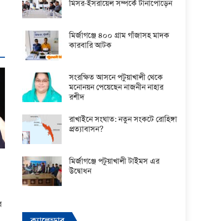
মিসর-ইসরায়েল সম্পর্কে টানাপোড়েন
মির্জাগঞ্জে ৪০০ গ্রাম গাঁজাসহ মাদক
কারবারি আটক
সংরক্ষিত আসনে পটুয়াখালী থেকে
মনোনয়ন পেয়েছেন নাজনীন নাহার
রশীদ
রাখাইনে সংঘাত: নতুন সংকটে রোহিঙ্গা
প্রত্যাবাসন?
মির্জাগঞ্জে পটুয়াখালী টাইমস এর
উদ্বোধন
র
ক্যালেন্ডার