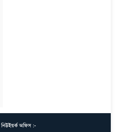
নিউইয়র্ক অফিস :-