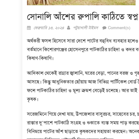
সোনালি আঁশের রুপালি কাঠিতে স্বপ্
Posted
Author
ফেব্রুয়ারি ১৩, ২০২৪
পটুয়াখালী টাইমস
Comment(০)
on
অর্থকরী ফসল হিসেবে সারা দেশে পাটের বহুবিধ ব্যবহার হলেও প
বর্তমানে কিশোরগঞ্জের হোসেনপুরে পাটকাঠির চাহিদা ও কদর বহু
কিষাণ-কিষাণি।
আদিকাল থেকেই রান্নার জ্বালানি, ঘরের বেড়া, পানের বরজ ও গৃহ
আসছে। কিন্তু আধুনিকতার ছোঁয়ায় আজ বিভিন্ন পার্টিকেল বোর্
ফলে পাটকাঠির চাহিদা ও মূল্য ক্রমশ বেড়েই চলেছে। আর তাই 
কৃষক।
সরেজমিনে গিয়ে দেখা যায়, উপজেলার বাসুরচর, সাহেবের চর, চর হ
রাস্তার দু’পাশে পাটকাঠি সংগ্রহ ও শুকাতে ব্যস্ত সময় পাড় কর
বিনিময়ে পাটের আঁশ ছাড়াতে কৃষকদের সহায়তা করছেন। অনেক