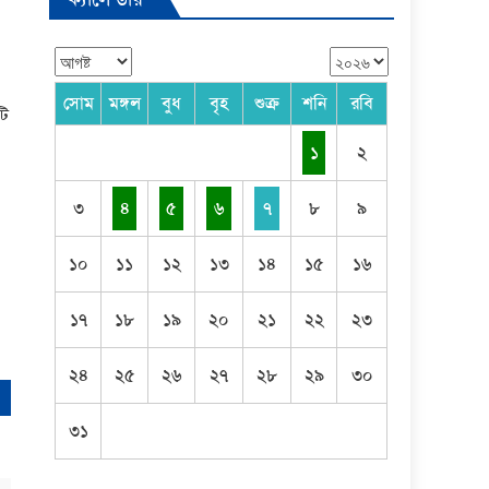
সোম
মঙ্গল
বুধ
বৃহ
শুক্র
শনি
রবি
টি
১
২
৩
৪
৫
৬
৭
৮
৯
১০
১১
১২
১৩
১৪
১৫
১৬
১৭
১৮
১৯
২০
২১
২২
২৩
২৪
২৫
২৬
২৭
২৮
২৯
৩০
৩১