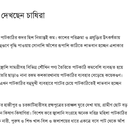
ন দেখছেন চাষিরা
াটকাঠির কদর ছিল নিতান্তই কম। কালের পরিক্রমা ও প্রযুক্তির উৎকর্ষতায়
গুণে বৃদ্ধি পাওয়ায় সোনালি আঁশের রূপালি কাঠিতে লাভবান হচ্ছেন এলাকার
স্থালি সামগ্রীসহ বিভিন্ন শৌখিন পণ্য তৈরিতে পাটকাঠি কমবেশি ব্যবহৃত হয়ে
ড তৈরি ছাড়াও নানা রকম কলকারখানায় পাটকাঠির ব্যবহার বেড়েছে কয়েকগুণ।
এখন পাটকাঠির বহুমুখী ব্যবহারে পাটের চেয়ে পাটকাঠিতেই লাভবান হচ্ছেন
াজীপুর ও চরকাটিহারীসহ ব্রহ্মপুত্রের চরাঞ্চল ঘুরে দেখা যায়, গ্রামীণ ছোট বড়
ছেন কিষাণ-কিষাণিরা। বিশেষ করে জ্বালানি সংগ্রহে অনেক দরিদ্র মহিলা পাটকাঠির
 নারী, পুরুষ ও শিশু খাল-বিল ও জলাশয়ের ধারে একত্রে বসে পাট থেকে আঁশ