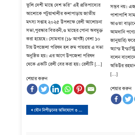
তুলি দেশী মাছে দেশ ভরি” এই প্রতিপাদ্যের
সম্ভব নয়। এজ
আলোকে পটুয়াখালীর কলাপাড়ায় জাতীয়
পাশাপাশি সামা
মৎস্য সপ্তাহ ২০২৫ উপলক্ষে রেলী আলোচনা
আওতা বাড়ানো
সভা,পুরস্কার বিতরনী,ও মাছের পোনা অবমুক্ত
আমদানি পণ্যের
করা হয়েছে। সোমবার (১৮ আগষ্ট) বেলা ১০
জানুয়ারি) ফরে
টায় উপজেলা পরিষদ হল রুম পায়রায় এ সভা
অ্যান্ড ইন্ড
অনুষ্ঠিত হয়। এর আগে উপজেলা পরিষদ
বলেন বাংলাদে
থেকে একটি রেলী বের করা হয়। রেলীটি […]
অতিউর রহমা
[…]
শেয়ার করুন
শেয়ার করুন
Post
যৌন নিপীড়নের অভিযোগে ৩ মাসের বাধ্যতামূলক ছুটিতে নাদির জুনাই
navigation