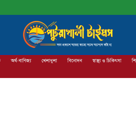
ক
অর্থ-বাণিজ্য
খেলাধুলা
বিনোদন
স্বাস্থ্য ও চিকিৎসা
শি