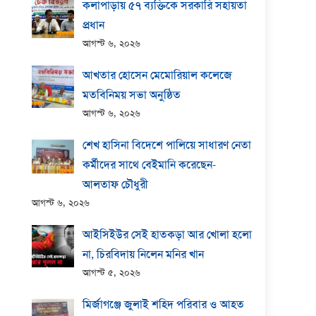
কলাপাড়ায় ​৫৭ ব্যক্তিকে সরকারি সহায়তা
প্রধান
আগস্ট ৬, ২০২৬
আখতার হোসেন মেমোরিয়াল কলেজে
মতবিনিময় সভা অনুষ্ঠিত
আগস্ট ৬, ২০২৬
শেখ হাসিনা বিদেশে পালিয়ে সাধারণ নেতা
কর্মীদের সাথে বেইমানি করেছেন-
আলতাফ চৌধুরী
আগস্ট ৬, ২০২৬
আইসিইউর সেই হাতকড়া আর খোলা হলো
না, চিরবিদায় নিলেন মনির খান
আগস্ট ৫, ২০২৬
মির্জাগঞ্জে জুলাই শহিদ পরিবার ও আহত