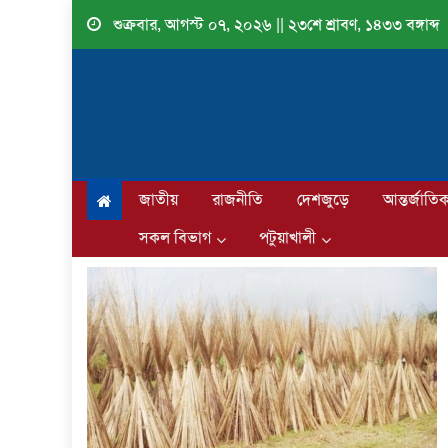
Skip
শুক্রবার, আগস্ট ০৭, ২০২৬ || ২৩শে শ্রাবণ, ১৪৩৩ বঙ্গাব্দ
to
content
জাতীয়
রাজনীতি
দেশজুড়ে
আন্তর্জাতি
সকল বিভাগ
পটুয়াখালী