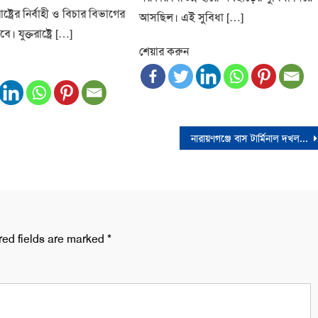
রাষ্ট্রের নির্বাহী ও বিচার বিভাগের
আসছিল। এই সুবিধা […]
। যুক্তরাষ্ট্রে […]
শেয়ার করুন
নারায়ণগঞ্জে বাস টার্মিনাল দখলকে কেন্দ্র করে বিএনপির দু’গ্রুপের সংঘর্ষ; আহত ১০, গ্রেফতার ৮
red fields are marked
*