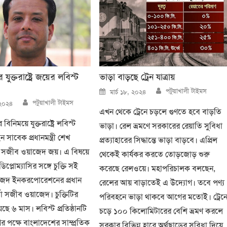
যুক্তরাষ্ট্রে জয়ের লবিস্ট
ভাড়া বাড়ছে ট্রেন যাত্রায়
Author
Posted
পটুয়াখালী টাইমস
মার্চ ১৮, ২০২৪
on
Author
পটুয়াখালী টাইমস
 ২০২৪
এখন থেকে ট্রেনে চড়লে গুণতে হবে বাড়তি
িনিময়ে যুক্তরাষ্ট্রে লবিস্ট
ভাড়া। রেল ভ্রমণে সরকারের রেয়াতি সুবিধা
সাবেক প্রধানমন্ত্রী শেখ
প্রত্যাহারের সিদ্ধান্তে ভাড়া বাড়বে। এপ্রিল
ে সজীব ওয়াজেদ জয়। এ বিষয়ে
থেকেই কার্যকর করতে তোড়জোড় শুরু
 ডিপ্লোম্যাসির সঙ্গে চুক্তি সই
করেছে রেলওয়ে। মহাপরিচালক বলছেন,
েদ ইনকরপোরেশনের প্রধান
রেলের আয় বাড়াতেই এ উদ্যোগ। তবে পণ্য
র্তা সজীব ওয়াজেদ। চুক্তিটির
পরিবহনে ভাড়া থাকবে আগের মতোই। ট্রেন
ছে ৬ মাস। লবিস্ট প্রতিষ্ঠানটি
চড়ে ১০০ কিলোমিটারের বেশি ভ্রমণ করলে
 পক্ষে বাংলাদেশের সাম্প্রতিক
সরকার বিভিন্ন হারে অর্থছাড়ের সুবিধা দিয়ে