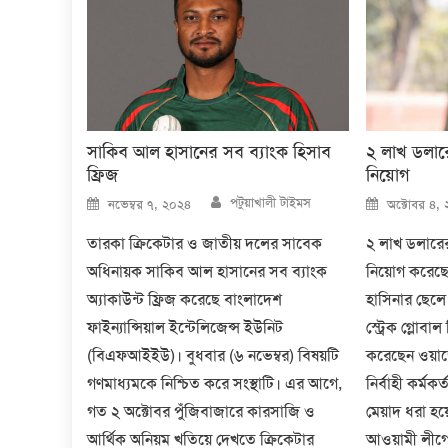
সাকিব আল হাসানের সব ব্যাংক হিসাব
২ লাখ ডলারে 
ফ্রিজ
নিয়োগ
Author
Posted
Posted
পটুয়াখালী টাইমস
নভেম্বর ৭, ২০২৪
অক্টোবর ৪,
on
on
তারকা ক্রিকেটার ও জাতীয় দলের সাবেক
২ লাখ ডলারের ব
অধিনায়ক সাকিব আল হাসানের সব ব্যাংক
নিয়োগ করেছেন 
অ্যাকাউন্ট ফ্রিজ করেছে বাংলাদেশ
হাসিনার ছেল
ফাইন্যান্সিয়াল ইন্টেলিজেন্স ইউনিট
স্ট্রেক গ্লোবাল
(বিএফআইইউ)। বুধবার (৬ নভেম্বর) বিষয়টি
করেছেন ওয়াজ
গণমাধ্যমকে নিশ্চিত করে সংস্থাটি। এর আগে,
নির্বাহী কর্মক
গত ২ অক্টোবর পুঁজিবাজারে কারসাজি ও
মেয়াদ ধরা হয়ে
আর্থিক অনিয়ম খতিয়ে দেখতে ক্রিকেটার
আওয়ামী লীগের