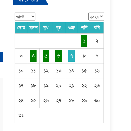
সোম
মঙ্গল
বুধ
বৃহ
শুক্র
শনি
রবি
১
২
৩
৪
৫
৬
৭
৮
৯
১০
১১
১২
১৩
১৪
১৫
১৬
১৭
১৮
১৯
২০
২১
২২
২৩
২৪
২৫
২৬
২৭
২৮
২৯
৩০
৩১