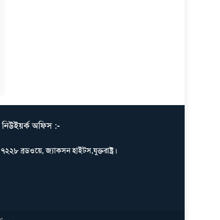
নিউইয়র্ক অফিস :-
৭২২৮ ব্রডওয়ে, জ্যাকসন হাইটস,যুক্তরাষ্ট্র।