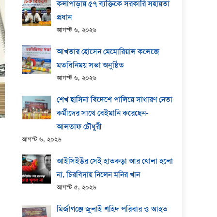
কলাপাড়ায় ​৫৭ ব্যক্তিকে সরকারি সহায়তা
প্রধান
আগস্ট ৬, ২০২৬
আখতার হোসেন মেমোরিয়াল কলেজে
মতবিনিময় সভা অনুষ্ঠিত
আগস্ট ৬, ২০২৬
শেখ হাসিনা বিদেশে পালিয়ে সাধারণ নেতা
কর্মীদের সাথে বেইমানি করেছেন-
আলতাফ চৌধুরী
আগস্ট ৬, ২০২৬
আইসিইউর সেই হাতকড়া আর খোলা হলো
না, চিরবিদায় নিলেন মনির খান
আগস্ট ৫, ২০২৬
মির্জাগঞ্জে জুলাই শহিদ পরিবার ও আহত