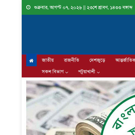
Skip
শুক্রবার, আগস্ট ০৭, ২০২৬ || ২৩শে শ্রাবণ, ১৪৩৩ বঙ্গাব্দ
to
content
জাতীয়
রাজনীতি
দেশজুড়ে
আন্তর্জাতি
সকল বিভাগ
পটুয়াখালী