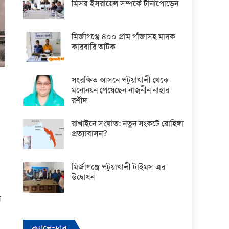
মিসর-ইসরায়েল সম্পর্কে টানাপোড়েন
মির্জাগঞ্জে ৪০০ গ্রাম গাঁজাসহ মাদক
কারবারি আটক
সংরক্ষিত আসনে পটুয়াখালী থেকে
মনোনয়ন পেয়েছেন নাজনীন নাহার
রশীদ
রাখাইনে সংঘাত: নতুন সংকটে রোহিঙ্গা
প্রত্যাবাসন?
মির্জাগঞ্জে পটুয়াখালী টাইমস এর
উদ্বোধন
ে
ক্যালেন্ডার