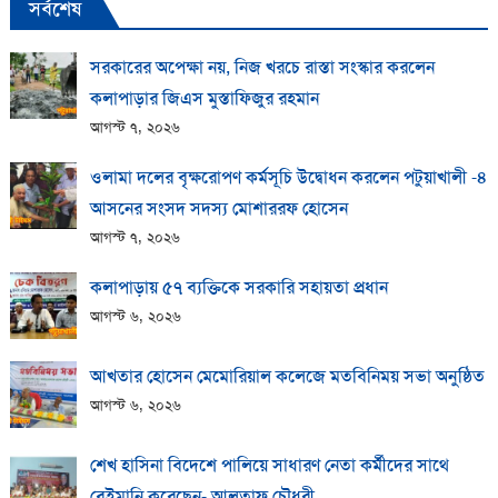
সর্বশেষ
সরকারের অপেক্ষা নয়, নিজ খরচে রাস্তা সংস্কার করলেন
কলাপাড়ার জিএস মুস্তাফিজুর রহমান
আগস্ট ৭, ২০২৬
ওলামা দলের বৃক্ষরোপণ কর্মসূচি উদ্বোধন করলেন পটুয়াখালী -৪
আসনের সংসদ সদস্য মোশাররফ হোসেন
আগস্ট ৭, ২০২৬
কলাপাড়ায় ​৫৭ ব্যক্তিকে সরকারি সহায়তা প্রধান
আগস্ট ৬, ২০২৬
আখতার হোসেন মেমোরিয়াল কলেজে মতবিনিময় সভা অনুষ্ঠিত
আগস্ট ৬, ২০২৬
শেখ হাসিনা বিদেশে পালিয়ে সাধারণ নেতা কর্মীদের সাথে
বেইমানি করেছেন- আলতাফ চৌধুরী