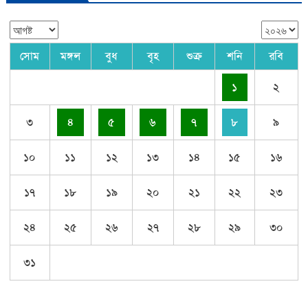
সোম
মঙ্গল
বুধ
বৃহ
শুক্র
শনি
রবি
১
২
৩
৪
৫
৬
৭
৮
৯
১০
১১
১২
১৩
১৪
১৫
১৬
১৭
১৮
১৯
২০
২১
২২
২৩
২৪
২৫
২৬
২৭
২৮
২৯
৩০
৩১