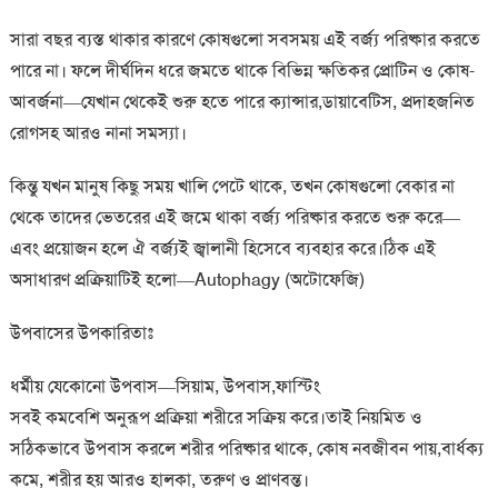
সারা বছর ব্যস্ত থাকার কারণে কোষগুলো সবসময় এই বর্জ্য পরিষ্কার করতে
পারে না। ফলে দীর্ঘদিন ধরে জমতে থাকে বিভিন্ন ক্ষতিকর প্রোটিন ও কোষ-
আবর্জনা—যেখান থেকেই শুরু হতে পারে ক্যান্সার,ডায়াবেটিস, প্রদাহজনিত
রোগসহ আরও নানা সমস্যা।
কিন্তু যখন মানুষ কিছু সময় খালি পেটে থাকে, তখন কোষগুলো বেকার না
থেকে তাদের ভেতরের এই জমে থাকা বর্জ্য পরিষ্কার করতে শুরু করে—
এবং প্রয়োজন হলে ঐ বর্জ্যই জ্বালানী হিসেবে ব্যবহার করে।ঠিক এই
অসাধারণ প্রক্রিয়াটিই হলো—Autophagy (অটোফেজি)
উপবাসের উপকারিতাঃ
ধর্মীয় যেকোনো উপবাস—সিয়াম, উপবাস,ফাস্টিং
সবই কমবেশি অনুরূপ প্রক্রিয়া শরীরে সক্রিয় করে।তাই নিয়মিত ও
সঠিকভাবে উপবাস করলে শরীর পরিষ্কার থাকে, কোষ নবজীবন পায়,বার্ধক্য
কমে, শরীর হয় আরও হালকা, তরুণ ও প্রাণবন্ত।