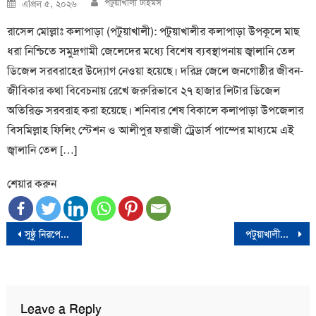
Posted
পটুয়াখালী টাইমস
এপ্রিল ৫, ২০২৬
on
রাসেল মোল্লাঃ কলাপাড়া (পটুয়াখালী): পটুয়াখালীর কলাপাড়া উপকূলে মাছ
ধরা নিশ্চিতে সমুদ্রগামী জেলেদের মধ্যে বিশেষ ব্যবস্থাপনায় জ্বালানি তেল
ডিজেল সরবরাহের উদ্যোগ নেওয়া হয়েছে। দরিদ্র জেলে জনগোষ্ঠীর জীবন-
জীবিকার কথা বিবেচনায় রেখে জরুরিভাবে ২৭ হাজার লিটার ডিজেল
অতিরিক্ত সরবরাহ করা হয়েছে। শনিবার শেষ বিকালে কলাপাড়া উপজেলার
বিসমিল্লাহ ফিলিং স্টেশন ও আলীপুর ফরাজী ট্রেডার্স পাম্পের মাধ্যমে এই
জ্বালানি তেল […]
শেয়ার করুন
Post
সুষ্ঠু নিরপেক্ষ নিবার্চন হলে বিএনপি ক্ষমতায় যাবেঃ ধানের শীষ প্রতীকের প্রার্থী এবিএম মোশাররফ
পটুয়াখালীতে জাঁকজমকপূর্ণ কুচকাওয়াজে নৌবাহিনীর নবীন নাবিকদের প্রশিক্ষণ সমাপনী
navigation
Leave a Reply