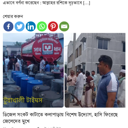
এভাবে বর্ণনা করেছেন : আল্লাহর রশিকে দৃঢ়ভাবে […]
শেয়ার করুন
ডিজেল সংকট কাটাতে কলাপাড়ায় বিশেষ উদ্যোগ, হাসি ফিরেছে
জেলেদের মুখে
Author