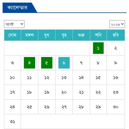
ক্যালেন্ডার
সোম
মঙ্গল
বুধ
বৃহ
শুক্র
শনি
রবি
১
২
৩
৪
৫
৬
৭
৮
৯
১০
১১
১২
১৩
১৪
১৫
১৬
১৭
১৮
১৯
২০
২১
২২
২৩
২৪
২৫
২৬
২৭
২৮
২৯
৩০
৩১