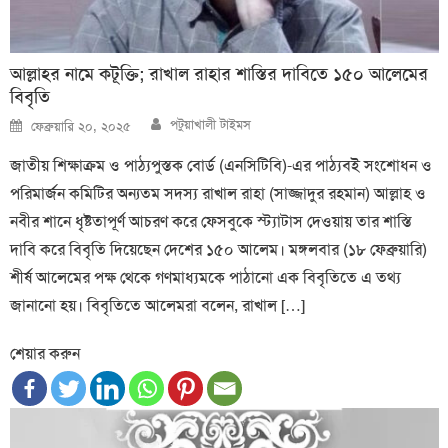
আল্লাহর নামে কটূক্তি; রাখাল রাহার শাস্তির দাবিতে ১৫০ আলেমের
বিবৃতি
Author
Posted
পটুয়াখালী টাইমস
ফেব্রুয়ারি ২০, ২০২৫
on
জাতীয় শিক্ষাক্রম ও পাঠ্যপুস্তক বোর্ড (এনসিটিবি)-এর পাঠ্যবই সংশোধন ও
পরিমার্জন কমিটির অন্যতম সদস্য রাখাল রাহা (সাজ্জাদুর রহমান) আল্লাহ ও
নবীর শানে ধৃষ্টতাপূর্ণ আচরণ করে ফেসবুকে স্ট্যাটাস দেওয়ায় তার শাস্তি
দাবি করে বিবৃতি দিয়েছেন দেশের ১৫০ আলেম। মঙ্গলবার (১৮ ফেব্রুয়ারি)
শীর্ষ আলেমের পক্ষ থেকে গণমাধ্যমকে পাঠানো এক বিবৃতিতে এ তথ্য
জানানো হয়। বিবৃতিতে আলেমরা বলেন, রাখাল […]
শেয়ার করুন