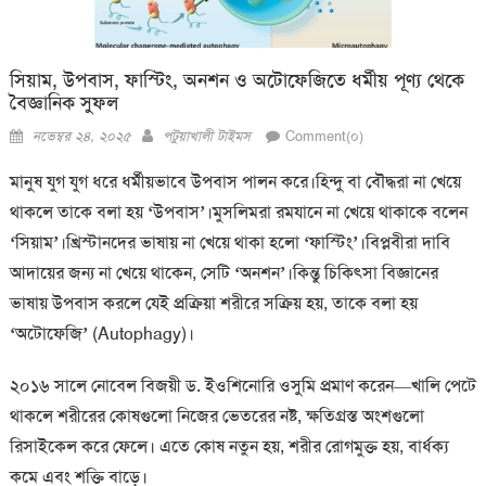
সিয়াম, উপবাস, ফাস্টিং, অনশন ও অটোফেজিতে ধর্মীয় পূণ্য থেকে
বৈজ্ঞানিক সুফল
Posted
Author
নভেম্বর ২৪, ২০২৫
পটুয়াখালী টাইমস
Comment(০)
on
মানুষ যুগ যুগ ধরে ধর্মীয়ভাবে উপবাস পালন করে।হিন্দু বা বৌদ্ধরা না খেয়ে
থাকলে তাকে বলা হয় ‘উপবাস’।মুসলিমরা রমযানে না খেয়ে থাকাকে বলেন
‘সিয়াম’।খ্রিস্টানদের ভাষায় না খেয়ে থাকা হলো ‘ফাস্টিং’।বিপ্লবীরা দাবি
আদায়ের জন্য না খেয়ে থাকেন, সেটি ‘অনশন’।কিন্তু চিকিৎসা বিজ্ঞানের
ভাষায় উপবাস করলে যেই প্রক্রিয়া শরীরে সক্রিয় হয়, তাকে বলা হয়
‘অটোফেজি’ (Autophagy)।
২০১৬ সালে নোবেল বিজয়ী ড. ইওশিনোরি ওসুমি প্রমাণ করেন—খালি পেটে
থাকলে শরীরের কোষগুলো নিজের ভেতরের নষ্ট, ক্ষতিগ্রস্ত অংশগুলো
রিসাইকেল করে ফেলে। এতে কোষ নতুন হয়, শরীর রোগমুক্ত হয়, বার্ধক্য
কমে এবং শক্তি বাড়ে।