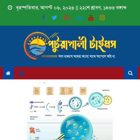
Skip
বৃহস্পতিবার, আগস্ট ০৬, ২০২৬ || ২২শে শ্রাবণ, ১৪৩৩ বঙ্গাব্দ
to
content