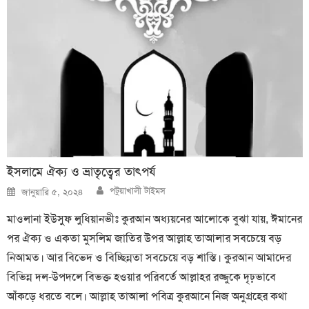
ইসলামে ঐক্য ও ভ্রাতৃত্বের তাৎপর্য
Author
Posted
পটুয়াখালী টাইমস
জানুয়ারি ৫, ২০২৪
on
মাওলানা ইউসুফ লুধিয়ানভীঃ কুরআন অধ্যয়নের আলোকে বুঝা যায়, ঈমানের
পর ঐক্য ও একতা মুসলিম জাতির উপর আল্লাহ তাআলার সবচেয়ে বড়
নিআমত। আর বিভেদ ও বিচ্ছিন্নতা সবচেয়ে বড় শাস্তি। কুরআন আমাদের
বিভিন্ন দল-উপদলে বিভক্ত হওয়ার পরিবর্তে আল্লাহর রজ্জুকে দৃঢ়ভাবে
আঁকড়ে ধরতে বলে। আল্লাহ তাআলা পবিত্র কুরআনে নিজ অনুগ্রহের কথা