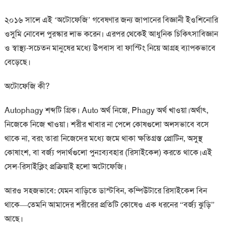
২০১৬ সালে এই ‘অটোফেজি’ গবেষণার জন্য জাপানের বিজ্ঞানী ইওশিনোরি
ওসুমি নোবেল পুরস্কার লাভ করেন। এরপর থেকেই আধুনিক চিকিৎসাবিজ্ঞান
ও স্বাস্থ্য-সচেতন মানুষের মধ্যে উপবাস বা ফাস্টিং নিয়ে আগ্রহ ব্যাপকভাবে
বেড়েছে।
অটোফেজি কী?
Autophagy শব্দটি গ্রিক। Auto অর্থ নিজে, Phagy অর্থ খাওয়া।অর্থাৎ,
নিজেকে নিজে খাওয়া। শরীর খাবার না পেলে কোষগুলো অলসভাবে বসে
থাকে না, বরং তারা নিজেদের মধ্যে জমে থাকা ক্ষতিগ্রস্ত প্রোটিন, অসুস্থ
কোষাংশ, বা বর্জ্য পদার্থগুলো পুনঃব্যবহার (রিসাইকেল) করতে থাকে।এই
সেল-রিসাইক্লিং প্রক্রিয়াই হলো অটোফেজি।
আরও সহজভাবে: যেমন বাড়িতে ডাস্টবিন, কম্পিউটারে রিসাইকেল বিন
থাকে—তেমনি আমাদের শরীরের প্রতিটি কোষেও এক ধরনের “বর্জ্য ঝুড়ি”
আছে।