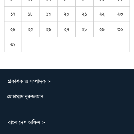
১৭
১৮
১৯
২০
২১
২২
২৩
২৪
২৫
২৬
২৭
২৮
২৯
৩০
৩১
প্রকাশক ও সম্পাদক :-
মোহাম্মাদ নুরুজ্জামান
বাংলাদেশ অফিস :-