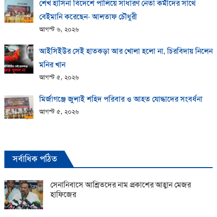
শেখ হাসিনা বিদেশে পালিয়ে সাধারণ নেতা কর্মীদের সাথে
বেইমানি করেছেন- আলতাফ চৌধুরী
আগস্ট ৬, ২০২৬
আইসিইউর সেই হাতকড়া আর খোলা হলো না, চিরবিদায় নিলেন
মনির খান
আগস্ট ৫, ২০২৬
মির্জাগঞ্জে জুলাই শহিদ পরিবার ও আহত যোদ্ধাদের সংবর্ধনা
আগস্ট ৫, ২০২৬
সর্বাধিক পঠিত
সেনানিবাসে আশ্রিতদের নাম প্রকাশের আহ্বান মেজর
হাফিজের