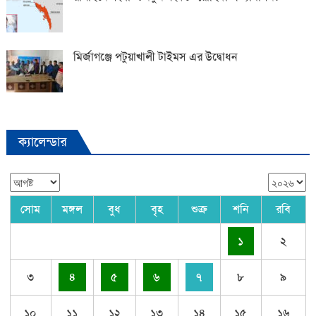
মির্জাগঞ্জে পটুয়াখালী টাইমস এর উদ্বোধন
ক্যালেন্ডার
সোম
মঙ্গল
বুধ
বৃহ
শুক্র
শনি
রবি
১
২
৩
৪
৫
৬
৭
৮
৯
১০
১১
১২
১৩
১৪
১৫
১৬