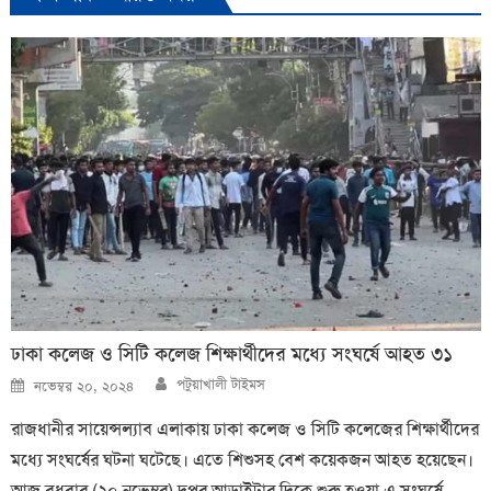
ঢাকা কলেজ ও সিটি কলেজ শিক্ষার্থীদের মধ্যে সংঘর্ষে আহত ৩১
Author
Posted
পটুয়াখালী টাইমস
নভেম্বর ২০, ২০২৪
on
রাজধানীর সায়েন্সল্যাব এলাকায় ঢাকা কলেজ ও সিটি কলেজের শিক্ষার্থীদের
মধ্যে সংঘর্ষের ঘটনা ঘটেছে। এতে শিশুসহ বেশ কয়েকজন আহত হয়েছেন।
আজ বুধবার (২০ নভেম্বর) দুপুর আড়াইটার দিকে শুরু হওয়া এ সংঘর্ষে