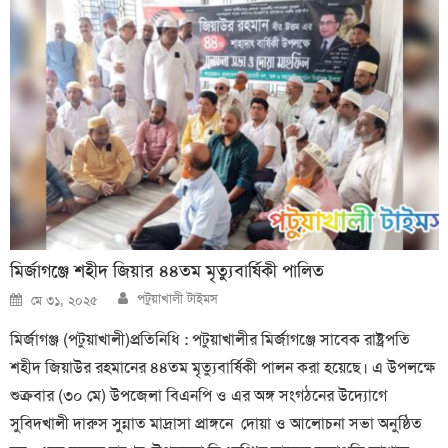
মির্জাগঞ্জে শহীদ জিয়ার ৪৪তম মৃত্যুবার্ষিকী পালিত
Author
Posted
পটুয়াখালী টাইমস
মে ৩১, ২০২৫
on
মির্জাগঞ্জ (পটুয়াখালী)প্রতিনিধি : পটুয়াখালীর মির্জাগঞ্জে সাবেক রাষ্ট্রপতি
শহীদ জিয়াউর রহমানের ৪৪তম মৃত্যুবার্ষিকী পালন করা হয়েছে। এ উপলক্ষে
শুক্রবার (৩০ মে) উপজেলা বিএনপি ও এর অঙ্গ সংগঠনের উদ্যোগে
সুবিদখালী দারুস সুন্নাত মাদ্রাসা প্রাঙ্গনে দোয়া ও আলোচনা সভা অনুষ্ঠিত