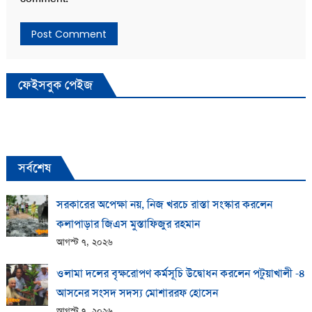
ফেইসবুক পেইজ
সর্বশেষ
সরকারের অপেক্ষা নয়, নিজ খরচে রাস্তা সংস্কার করলেন
কলাপাড়ার জিএস মুস্তাফিজুর রহমান
আগস্ট ৭, ২০২৬
ওলামা দলের বৃক্ষরোপণ কর্মসূচি উদ্বোধন করলেন পটুয়াখালী -৪
আসনের সংসদ সদস্য মোশাররফ হোসেন
আগস্ট ৭, ২০২৬