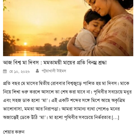
আজ বিশ্ব মা দিবস : মমতাময়ী মায়ের প্রতি বিনম্র শ্রদ্ধা
Author
Posted
পটুয়াখালী টাইমস
মে ১০, ২০২৬
on
প্রতি বছর মে মাসের দ্বিতীয় রোববার বিশ্বজুড়ে পালিত হয় মা দিবস। মাকে
নিয়ে লিখা শুরু করলে আসলে তা শেষ করা যাবে না। পৃথিবীর সবচেয়ে মধুর
এবং সহজ ডাক হলো ‘মা’। এই একটি শব্দের সঙ্গে মিশে আছে অকৃত্রিম
ভালোবাসা, মমতা আর নিরাপত্তা। আমরা সামান্য ব্যথা পেলেও মনের
অজান্তেই ডেকে উঠি ‘মা’। মা হলো পৃথিবীর সবচেয়ে নির্ভরতার […]
শেয়ার করুন