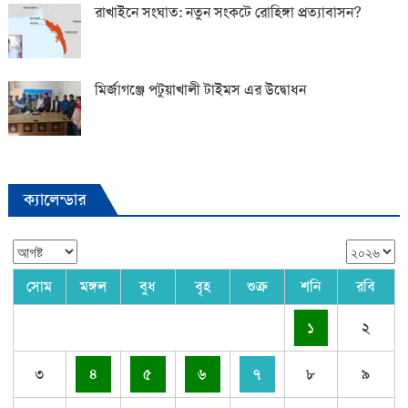
রাখাইনে সংঘাত: নতুন সংকটে রোহিঙ্গা প্রত্যাবাসন?
মির্জাগঞ্জে পটুয়াখালী টাইমস এর উদ্বোধন
ক্যালেন্ডার
সোম
মঙ্গল
বুধ
বৃহ
শুক্র
শনি
রবি
১
২
৩
৪
৫
৬
৭
৮
৯