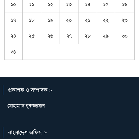
১০
১১
১২
১৩
১৪
১৫
১৬
১৭
১৮
১৯
২০
২১
২২
২৩
২৪
২৫
২৬
২৭
২৮
২৯
৩০
৩১
প্রকাশক ও সম্পাদক :-
মোহাম্মাদ নুরুজ্জামান
বাংলাদেশ অফিস :-