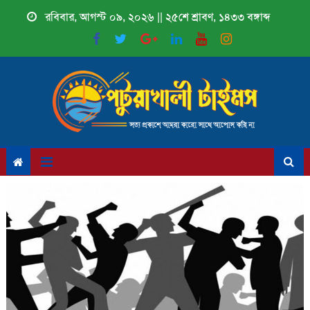
Skip
রবিবার, আগস্ট ০৯, ২০২৬ || ২৫শে শ্রাবণ, ১৪৩৩ বঙ্গাব্দ
to
content