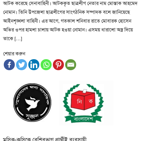
আটক করেছে সেনাবাহিনী। আটককৃত ছাত্রলীগ নেতার নাম মোস্তাক আহমেদ
নোমান। তিনি উপজেলা ছাত্রলীগের সাংগঠনিক সম্পাদক বলে জানিয়েছে
আইনশৃঙ্খলা বাহিনী। এর আগে, গতকাল শনিবার রাতে মোবারক হোসেন
অভির ওপর হামলা চালায় আটক হওয়া নোমান। এসময় ধারালো অস্ত্র দিয়ে
তাকে […]
শেয়ার করুন
মসিক-কুসিকে বেশিরভাগ প্রার্থীই ব্যবসায়ী