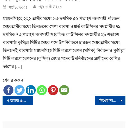
Author
Posted
পটুয়াখালী টাইমস
মার্চ ৮, ২০২৪
on
ময়মনসিংহে ২২২ প্রার্থীর মধ্যে ৬৩ দশমিক ৫১ শতাংশ ব্যবসায়ী পাঁচজন
মেয়রপ্রার্থীর মধ্যে তিনজনের পেশা ব্যবসা ওয়ার্ড কাউন্সিলর পদপ্রার্থীর ৭৯
দশমিক ৭৩ শতাংশ ব্যবসায়ী সংরক্ষিত কাউন্সিলর পদপ্রার্থীর ২৯ শতাংশ
ব্যবসায়ী কুমিল্লা সিটির মেয়র পদে উপনির্বাচনে চারজন মেয়রপ্রার্থীর মধ্যে
তিনজনই ব্যবসায়ী ময়মনসিংহ সিটি করপোরেশন (মসিক) নির্বাচন ও কুমিল্লা
সিটি করপোরেশনের (কুসিক) মেয়র পদের উপনির্বাচনের প্রার্থীদের বেশির
ভাগের […]
শেয়ার করুন
Post
আমরা একটা এক্সট্রাঅর্ডিনারি সিচুয়েশনে সরকার গঠন করতে যাচ্ছি- আসিফ নজরুল
বিশ্বের সাথে তাল মিলিয়ে বাংলাদেশকে ঢেলে সাজাতে হবে- তারেক রহমান
navigation