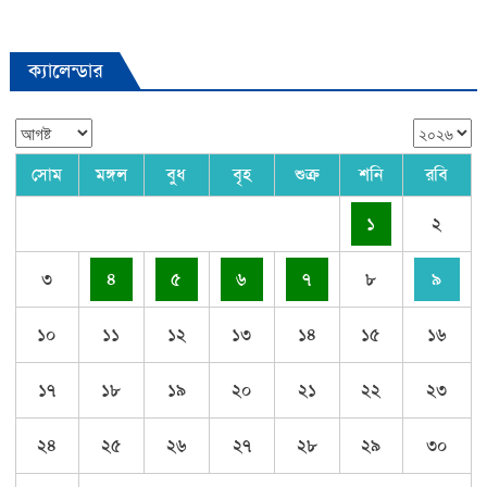
ক্যালেন্ডার
সোম
মঙ্গল
বুধ
বৃহ
শুক্র
শনি
রবি
১
২
৩
৪
৫
৬
৭
৮
৯
১০
১১
১২
১৩
১৪
১৫
১৬
১৭
১৮
১৯
২০
২১
২২
২৩
২৪
২৫
২৬
২৭
২৮
২৯
৩০