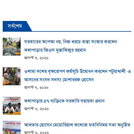
সর্বশেষ
সরকারের অপেক্ষা নয়, নিজ খরচে রাস্তা সংস্কার করলেন
কলাপাড়ার জিএস মুস্তাফিজুর রহমান
আগস্ট ৭, ২০২৬
ওলামা দলের বৃক্ষরোপণ কর্মসূচি উদ্বোধন করলেন পটুয়াখালী -৪
আসনের সংসদ সদস্য মোশাররফ হোসেন
আগস্ট ৭, ২০২৬
কলাপাড়ায় ​৫৭ ব্যক্তিকে সরকারি সহায়তা প্রধান
আগস্ট ৬, ২০২৬
আখতার হোসেন মেমোরিয়াল কলেজে মতবিনিময় সভা অনুষ্ঠিত
আগস্ট ৬, ২০২৬