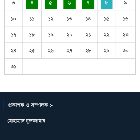
৩
৪
৫
৬
৭
৮
৯
১০
১১
১২
১৩
১৪
১৫
১৬
১৭
১৮
১৯
২০
২১
২২
২৩
২৪
২৫
২৬
২৭
২৮
২৯
৩০
৩১
প্রকাশক ও সম্পাদক :-
মোহাম্মাদ নুরুজ্জামান