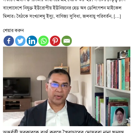
বাংলাদেশে নিযুক্ত ইউরোপীয় ইউনিয়নের হেড অব ডেলিগেশন মাইকেল
মিলার। বৈঠকে সংখ্যালঘু ইস্যু, বাণিজ্য সুবিধা, জলবায়ু পরিবর্তন, […]
শেয়ার করুন
অন্তর্বর্তী সরকারকে ব্যর্থ করতে স্বৈরাচারের দোসররা নানা ষড়যন্ত্র