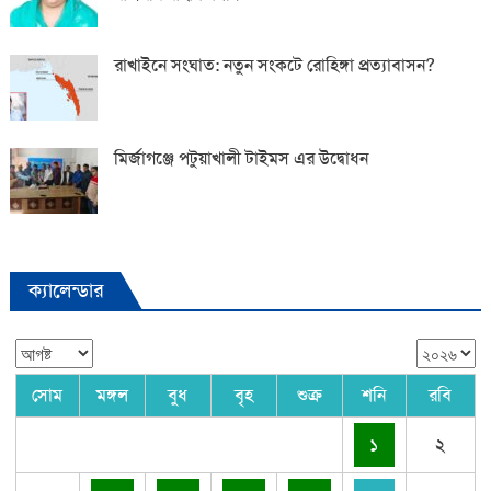
রাখাইনে সংঘাত: নতুন সংকটে রোহিঙ্গা প্রত্যাবাসন?
মির্জাগঞ্জে পটুয়াখালী টাইমস এর উদ্বোধন
ক্যালেন্ডার
সোম
মঙ্গল
বুধ
বৃহ
শুক্র
শনি
রবি
১
২