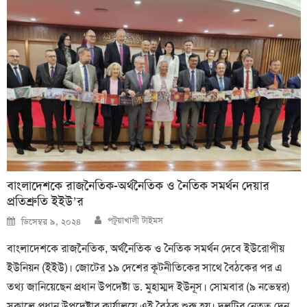
বাংলাদেশকে রাজনৈতিক-অর্থনৈতিক ও নৈতিক সমর্থন দেয়ার
প্রতিশ্রুতি ইইউ’র
Author
Posted
পটুয়াখালী টাইমস
ডিসেম্বর ৯, ২০২৪
on
বাংলাদেশকে রাজনৈতিক, অর্থনৈতিক ও নৈতিক সমর্থন দেবে ইউরোপীয়
ইউনিয়ন (ইইউ)। জোটের ১৯ দেশের কূটনীতিকের সাথে বৈঠকের পর এ
তথ্য জানিয়েছেন প্রধান উপদেষ্টা ড. মুহাম্মদ ইউনূস। সোমবার (৯ নভেম্বর)
সকালে প্রধান উপদেষ্টার কার্যালয়ে এই বৈঠক শুরু হয়। দলটির নেতৃত্ব দেন