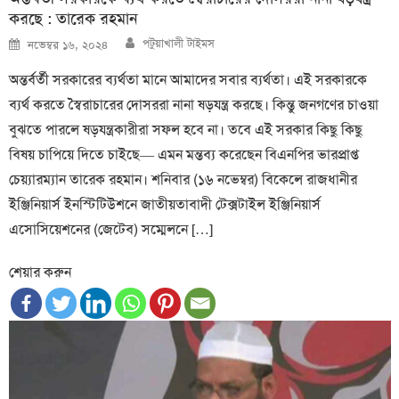
করছে : তারেক রহমান
Author
Posted
পটুয়াখালী টাইমস
নভেম্বর ১৬, ২০২৪
on
অন্তর্বর্তী সরকারের ব্যর্থতা মানে আমাদের সবার ব্যর্থতা। এই সরকারকে
ব্যর্থ করতে স্বৈরাচারের দোসররা নানা ষড়যন্ত্র করছে। কিন্তু জনগণের চাওয়া
বুঝতে পারলে ষড়যন্ত্রকারীরা সফল হবে না। তবে এই সরকার কিছু কিছু
বিষয় চাপিয়ে দিতে চাইছে— এমন মন্তব্য করেছেন বিএনপির ভারপ্রাপ্ত
চেয়্যারম্যান তারেক রহমান। শনিবার (১৬ নভেম্বর) বিকেলে রাজধানীর
ইঞ্জিনিয়ার্স ইনস্টিটিউশনে জাতীয়তাবাদী টেক্সটাইল ইঞ্জিনিয়ার্স
এসোসিয়েশনের (জেটেব) সম্মেলনে […]
শেয়ার করুন