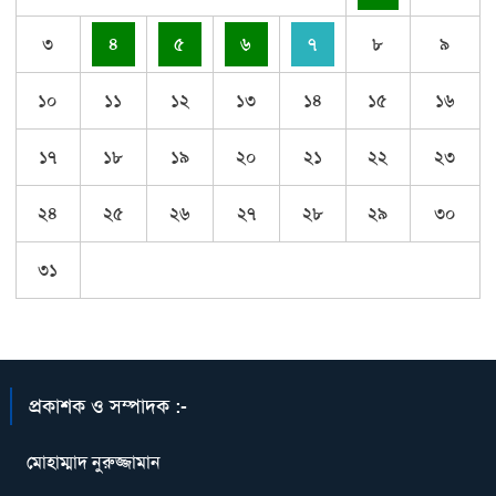
৩
৪
৫
৬
৭
৮
৯
১০
১১
১২
১৩
১৪
১৫
১৬
১৭
১৮
১৯
২০
২১
২২
২৩
২৪
২৫
২৬
২৭
২৮
২৯
৩০
৩১
প্রকাশক ও সম্পাদক :-
মোহাম্মাদ নুরুজ্জামান