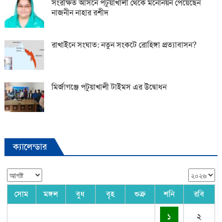
সংরক্ষিত আসনে পটুয়াখালী থেকে মনোনয়ন পেয়েছেন
নাজনীন নাহার রশীদ
রাখাইনে সংঘাত: নতুন সংকটে রোহিঙ্গা প্রত্যাবাসন?
মির্জাগঞ্জে পটুয়াখালী টাইমস এর উদ্বোধন
ক্যালেন্ডার
সোম
মঙ্গল
বুধ
বৃহ
শুক্র
শনি
রবি
১
২