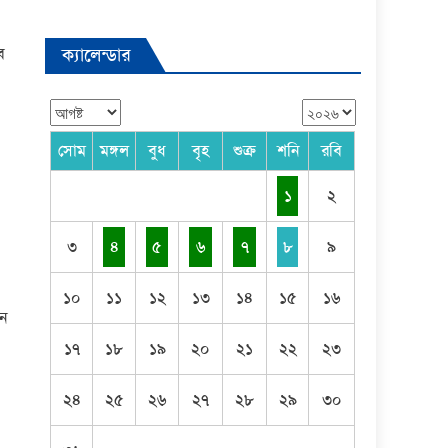
ব
ক্যালেন্ডার
সোম
মঙ্গল
বুধ
বৃহ
শুক্র
শনি
রবি
১
২
৩
৪
৫
৬
৭
৮
৯
১০
১১
১২
১৩
১৪
১৫
১৬
বন
১৭
১৮
১৯
২০
২১
২২
২৩
২৪
২৫
২৬
২৭
২৮
২৯
৩০