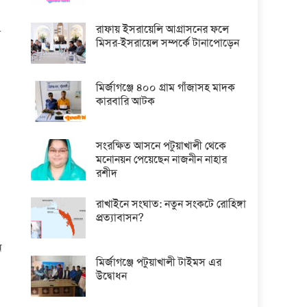
রাফায় ইসরায়েলি আগ্রাসনের ফলে
া
মিসর-ইসরায়েল সম্পর্কে টানাপোড়েন
মির্জাগঞ্জে ৪০০ গ্রাম গাঁজাসহ মাদক
কারবারি আটক
সংরক্ষিত আসনে পটুয়াখালী থেকে
মনোনয়ন পেয়েছেন নাজনীন নাহার
রশীদ
রাখাইনে সংঘাত: নতুন সংকটে রোহিঙ্গা
প্রত্যাবাসন?
ন
মির্জাগঞ্জে পটুয়াখালী টাইমস এর
উদ্বোধন