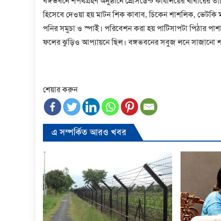
বঙ্গভবনে শপথগ্রহণ অনুষ্ঠানে প্রেসিডেন্ট কার্যালয়ের খাবার
হিসেবে দেওয়া হয় মাটন শিক কাবাব, চিকেন শাশলিক, ভেটকি মা
পনির সমুচা ও স্পাই। পরিবেশন করা হয় পাটিসাপটা পিঠার পা
ফলের ঝুড়িও আপ্যায়নে ছিল। বঙ্গভবনের সবুজ লনে সাজানো শ
শেয়ার করুন
এ সম্পর্কিত আরও খবর