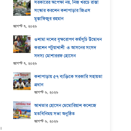
সরকারের অপেক্ষা নয়, নিজ খরচে রাস্তা
সংস্কার করলেন কলাপাড়ার জিএস
মুস্তাফিজুর রহমান
আগস্ট ৭, ২০২৬
ওলামা দলের বৃক্ষরোপণ কর্মসূচি উদ্বোধন
করলেন পটুয়াখালী -৪ আসনের সংসদ
সদস্য মোশাররফ হোসেন
আগস্ট ৭, ২০২৬
কলাপাড়ায় ​৫৭ ব্যক্তিকে সরকারি সহায়তা
প্রধান
আগস্ট ৬, ২০২৬
আখতার হোসেন মেমোরিয়াল কলেজে
মতবিনিময় সভা অনুষ্ঠিত
আগস্ট ৬, ২০২৬
।