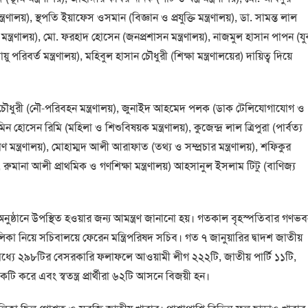
ত্রণালয়), স্থপতি ইয়াফেস ওসমান (বিজ্ঞান ও প্রযুক্তি মন্ত্রণালয়), ডা. সামন্ত লাল
রেল মন্ত্রণালয়), মো. ফরহাদ হোসেন (জনপ্রশাসন মন্ত্রণালয়), নাজমুল হাসান পাপন (যু
রিবর্ত মন্ত্রণালয়), মহিবুল হাসান চৌধুরী (শিক্ষা মন্ত্রণালয়ের) দায়িত্ব দিয়ে
হমুদ চৌধুরী (নৌ-পরিবহন মন্ত্রণালয়), জুনাইদ আহমেদ পলক (ডাক টেলিযোগাযোগ ও
িমিন হোসেন রিমি (মহিলা ও শিশুবিষয়ক মন্ত্রণালয়), কুজেন্দ্র লাল ত্রিপুরা (পার্বত্য
 ত্রাণ মন্ত্রণালয়), মোহাম্মদ আলী আরাফাত (তথ্য ও সম্প্রচার মন্ত্রণালয়), শফিকুর
), রুমানা আলী প্রাথমিক ও গণশিক্ষা মন্ত্রণালয়) আহসানুল ইসলাম টিটু (বাণিজ্য
শপথ অনুষ্ঠানে উপস্থিত হওয়ার জন্য আমন্ত্রণ জানানো হয়। গতকাল বৃহস্পতিবার গণভ
র তালিকা নিয়ে সচিবালয়ে ফেরেন মন্ত্রিপরিষদ সচিব। গত ৭ জানুয়ারির দ্বাদশ জাতীয়
ধ্যে ২৯৮টির বেসরকারি ফলাফলে আওয়ামী লীগ ২২২টি, জাতীয় পার্টি ১১টি,
কটি করে এবং স্বতন্ত্র প্রার্থীরা ৬২টি আসনে বিজয়ী হন।