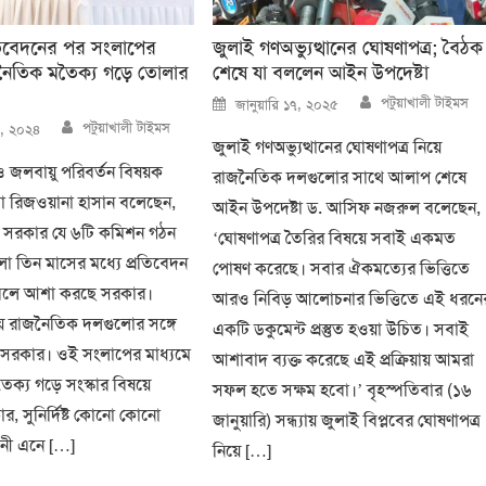
রতিবেদনের পর সংলাপের
জুলাই গণঅভ্যুত্থানের ঘোষণাপত্র; বৈঠক
জনৈতিক মতৈক্য গড়ে তোলার
শেষে যা বললেন আইন উপদেষ্টা
Author
Posted
পটুয়াখালী টাইমস
জানুয়ারি ১৭, ২০২৫
on
Author
পটুয়াখালী টাইমস
১৩, ২০২৪
জুলাই গণঅভ্যুত্থানের ঘোষণাপত্র নিয়ে
 জলবায়ু পরিবর্তন বিষয়ক
রাজনৈতিক দলগুলোর সাথে আলাপ শেষে
দা রিজওয়ানা হাসান বলেছেন,
আইন উপদেষ্টা ড. আসিফ নজরুল বলেছেন,
্য সরকার যে ৬টি কমিশন গঠন
‘ঘোষণাপত্র তৈরির বিষয়ে সবাই একমত
ো তিন মাসের মধ্যে প্রতিবেদন
পোষণ করেছে। সবার ঐকমত্যের ভিত্তিতে
বলে আশা করছে সরকার।
আরও নিবিড় আলোচনার ভিত্তিতে এই ধরনে
ে রাজনৈতিক দলগুলোর সঙ্গে
একটি ডকুমেন্ট প্রস্তুত হওয়া উচিত। সবাই
সরকার। ওই সংলাপের মাধ্যমে
আশাবাদ ব্যক্ত করেছে এই প্রক্রিয়ায় আমরা
ক্য গড়ে সংস্কার বিষয়ে
সফল হতে সক্ষম হবো।’ বৃহস্পতিবার (১৬
গীকার, সুনির্দিষ্ট কোনো কোনো
জানুয়ারি) সন্ধ্যায় জুলাই বিপ্লবের ঘোষণাপত্র
ধনী এনে […]
নিয়ে […]