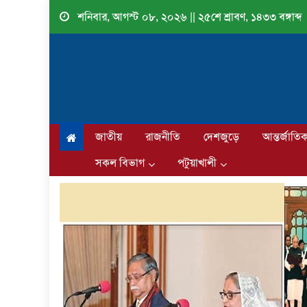
Skip
শনিবার, আগস্ট ০৮, ২০২৬ || ২৫শে শ্রাবণ, ১৪৩৩ বঙ্গাব্দ
to
content
জাতীয়
রাজনীতি
দেশজুড়ে
আন্তর্জাতি
সকল বিভাগ
পটুয়াখালী