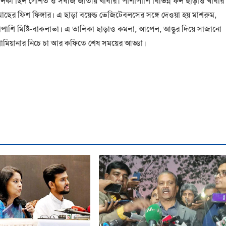
ের তালিকা ছিল গোশত ও সবজি জাতীয় খাবার। পাশাপাশি বিভিন্ন ফল ছাড়াও খাবার
ছের ফিশ ফিঙ্গার। এ ছাড়া বয়েল্ড ভেজিটেবলসের সঙ্গে দেওয়া হয় মাশরুম,
শাপাশি মিষ্টি-বাকলাভা। এ তালিকা ছাড়াও কমলা, আপেল, আঙুর দিয়ে সাজানো
ামিয়ানার নিচে চা আর কফিতে শেষ সময়ের আড্ডা।