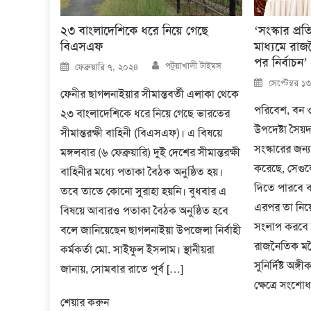
২৩ বাংলাদেশিকে ধরে নিয়ে গেছে
‘সংস্কার প্
বিএসএফ
মাধ্যমে রা
পর নির্বাচন’
Author
Posted
পটুয়াখালী টাইমস
ফেব্রুয়ারি ৭, ২০২৪
on
Posted
সেপ্টেম্বর 
on
ফেনীর ছাগলনাইয়ার সীমান্তবর্তী এলাকা থেকে
পরিবেশ, বন ও
২৩ বাংলাদেশিকে ধরে নিয়ে গেছে ভারতের
উপদেষ্টা সৈয়
সীমান্তরক্ষী বাহিনী (বিএসএফ)। এ বিষয়ে
সংস্কারের জন
মঙ্গলবার (৬ ফেব্রুয়ারি) দুই দেশের সীমান্তরক্ষী
করেছে, সেগুল
বাহিনীর মধ্যে পতাকা বৈঠক অনুষ্ঠিত হয়।
দিতে পারবে 
তবে তাতে কোনো সুরাহা হয়নি। বুধবার এ
এরপর তা নিয়
বিষয়ে আবারও পতাকা বৈঠক অনুষ্ঠিত হবে
সংলাপ করবে 
বলে জানিয়েছেন ছাগলনাইয়া উপজেলা নির্বাহী
রাজনৈতিক মতৈ
কর্মকর্তা মো. সাইফুল ইসলাম। স্থানীয়রা
সুনির্দিষ্ট অঙ্
জানায়, সোমবার রাতে পূর্ব […]
ক্ষেত্রে সংশো
শেয়ার করুন