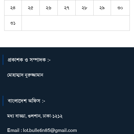
২৪
২৫
২৬
২৭
২৮
২৯
৩০
৩১
প্রকাশক ও সম্পাদক :-
মোহাম্মাদ নুরুজ্জামান
বাংলাদেশ অফিস :-
মধ্য বাড্ডা, গুলশান, ঢাকা-১২১২
Email : lot.bulletin85@gmail.com