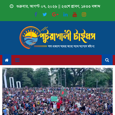
Skip
শুক্রবার, আগস্ট ০৭, ২০২৬ || ২৩শে শ্রাবণ, ১৪৩৩ বঙ্গাব্দ
to
content