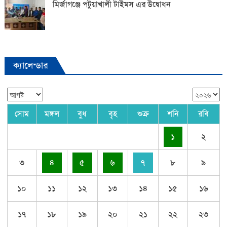
মির্জাগঞ্জে পটুয়াখালী টাইমস এর উদ্বোধন
ক্যালেন্ডার
সোম
মঙ্গল
বুধ
বৃহ
শুক্র
শনি
রবি
১
২
৩
৪
৫
৬
৭
৮
৯
১০
১১
১২
১৩
১৪
১৫
১৬
১৭
১৮
১৯
২০
২১
২২
২৩