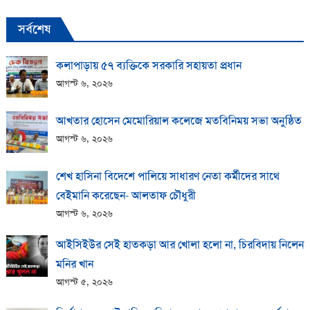
সর্বশেষ
কলাপাড়ায় ​৫৭ ব্যক্তিকে সরকারি সহায়তা প্রধান
আগস্ট ৬, ২০২৬
আখতার হোসেন মেমোরিয়াল কলেজে মতবিনিময় সভা অনুষ্ঠিত
আগস্ট ৬, ২০২৬
শেখ হাসিনা বিদেশে পালিয়ে সাধারণ নেতা কর্মীদের সাথে
বেইমানি করেছেন- আলতাফ চৌধুরী
আগস্ট ৬, ২০২৬
আইসিইউর সেই হাতকড়া আর খোলা হলো না, চিরবিদায় নিলেন
মনির খান
আগস্ট ৫, ২০২৬