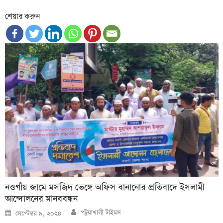
শেয়ার করুন
নওগাঁয় জামে মসজিদ ভেঙ্গে অফিস বানানোর প্রতিবাদে ইসলামী
আন্দোলনের মানববন্ধন
Author
Posted
পটুয়াখালী টাইমস
সেপ্টেম্বর ৯, ২০২৪
on