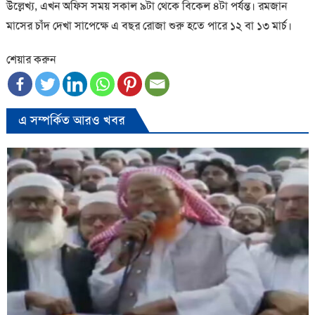
উল্লেখ্য, এখন অফিস সময় সকাল ৯টা থেকে বিকেল ৪টা পর্যন্ত। রমজান
মাসের চাঁদ দেখা সাপেক্ষে এ বছর রোজা শুরু হতে পারে ১২ বা ১৩ মার্চ।
শেয়ার করুন
এ সম্পর্কিত আরও খবর