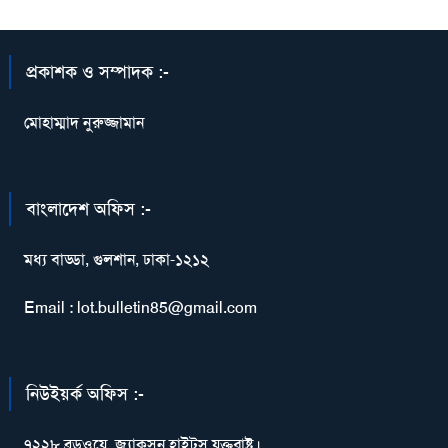
প্রকাশক ও সম্পাদক :-
মোহাম্মাদ নুরুজ্জামান
বাংলাদেশ অফিস :-
মধ্য বাড্ডা, গুলশান, ঢাকা-১২১২
Email : lot.bulletin85@gmail.com
নিউইয়র্ক অফিস :-
৭২২৮ ব্রডওয়ে, জ্যাকসন হাইটস,যুক্তরাষ্ট্র।