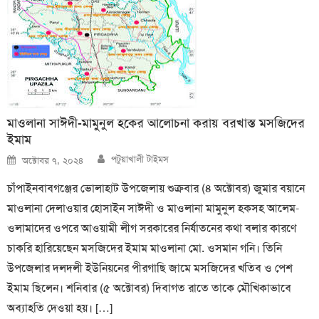
মাওলানা সাঈদী-মামুনুল হকের আলোচনা করায় বরখাস্ত মসজিদের
ইমাম
Author
Posted
পটুয়াখালী টাইমস
অক্টোবর ৭, ২০২৪
on
চাঁপাইনবাবগঞ্জের ভোলাহাট উপজেলায় শুক্রবার (৪ অক্টোবর) জুমার বয়ানে
মাওলানা দেলাওয়ার হোসাইন সাঈদী ও মাওলানা মামুনুল হকসহ আলেম-
ওলামাদের ওপরে আওয়ামী লীগ সরকারের নির্যাতনের কথা বলার কারণে
চাকরি হারিয়েছেন মসজিদের ইমাম মাওলানা মো. ওসমান গনি। তিনি
উপজেলার দলদলী ইউনিয়নের পীরগাছি জামে মসজিদের খতিব ও পেশ
ইমাম ছিলেন। শনিবার (৫ অক্টোবর) দিবাগত রাতে তাকে মৌখিকাভাবে
অব্যাহতি দেওয়া হয়। […]