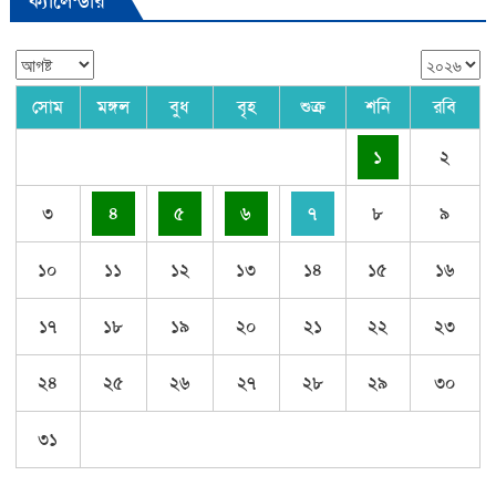
ক্যালেন্ডার
সোম
মঙ্গল
বুধ
বৃহ
শুক্র
শনি
রবি
১
২
৩
৪
৫
৬
৭
৮
৯
১০
১১
১২
১৩
১৪
১৫
১৬
১৭
১৮
১৯
২০
২১
২২
২৩
২৪
২৫
২৬
২৭
২৮
২৯
৩০
৩১