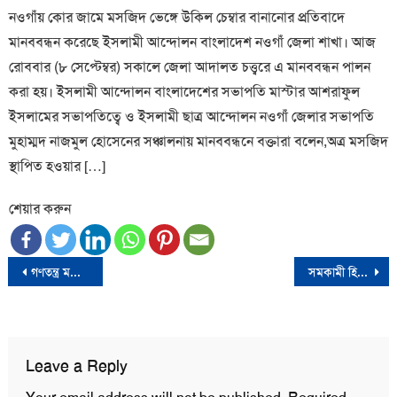
নওগাঁয় কোর জামে মসজিদ ভেঙ্গে উকিল চেম্বার বানানোর প্রতিবাদে
মানববন্ধন করেছে ইসলামী আন্দোলন বাংলাদেশ নওগাঁ জেলা শাখা। আজ
রোববার (৮ সেপ্টেম্বর) সকালে জেলা আদালত চত্ত্বরে এ মানববন্ধন পালন
করা হয়। ইসলামী আন্দোলন বাংলাদেশের সভাপতি মাস্টার আশরাফুল
ইসলামের সভাপতিত্বে ও ইসলামী ছাত্র আন্দোলন নওগাঁ জেলার সভাপতি
মুহাম্মদ নাজমুল হোসেনের সঞ্চালনায় মানববন্ধনে বক্তারা বলেন,অত্র মসজিদ
স্থাপিত হওয়ার […]
শেয়ার করুন
Post
গণতন্ত্র মঞ্চের বিক্ষোভ মিছিলে পুলিশের বর্বরোচিত হামলায় মির্জা ফখরুলের নিন্দা
সমকামী হিসেবে চিহ্নিত হলেই ঘানায় দেওয়া হবে কারাদন্ড
navigation
Leave a Reply