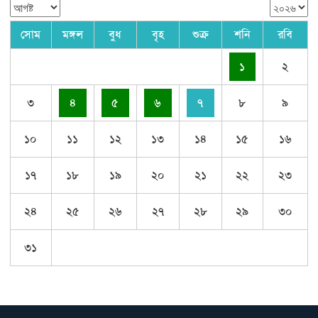
সোম
মঙ্গল
বুধ
বৃহ
শুক্র
শনি
রবি
১
২
৩
৪
৫
৬
৭
৮
৯
১০
১১
১২
১৩
১৪
১৫
১৬
১৭
১৮
১৯
২০
২১
২২
২৩
২৪
২৫
২৬
২৭
২৮
২৯
৩০
৩১