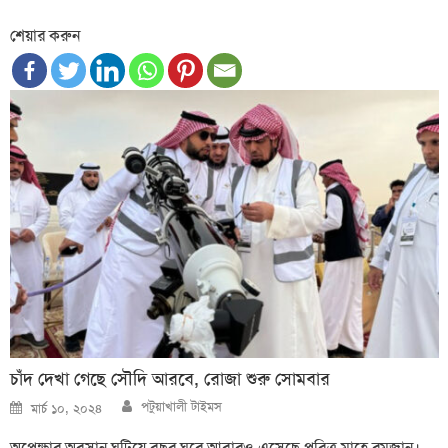
শেয়ার করুন
চাঁদ দেখা গেছে সৌদি আরবে, রোজা শুরু সোমবার
Author
Posted
পটুয়াখালী টাইমস
মার্চ ১০, ২০২৪
on
অপেক্ষার অবসান ঘটিয়ে বছর ঘুরে আবারও এসেছে পবিত্র মাহে রমজান।