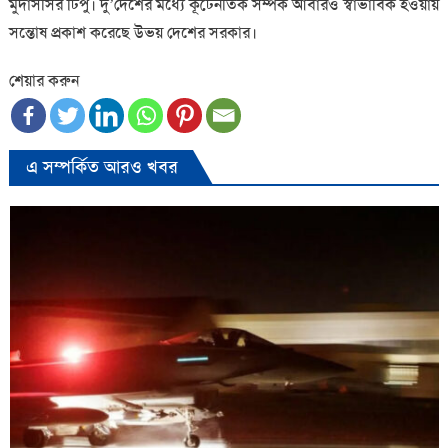
মুদাসসির টিপু। দু’দেশের মধ্যে কূটৈনতিক সম্পর্ক আবারও স্বাভাবিক হওয়ায়
সন্তোষ প্রকাশ করেছে উভয় দেশের সরকার।
শেয়ার করুন
এ সম্পর্কিত আরও খবর