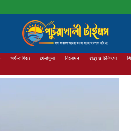
ক
অর্থ-বাণিজ্য
খেলাধুলা
বিনোদন
স্বাস্থ্য ও চিকিৎসা
শি