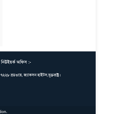
নিউইয়র্ক অফিস :-
৭২২৮ ব্রডওয়ে, জ্যাকসন হাইটস,যুক্তরাষ্ট্র।
tion
.