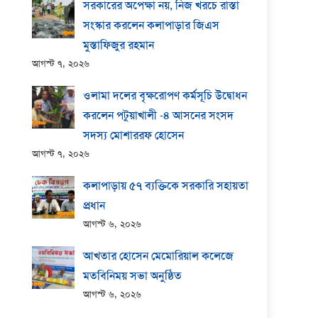
সরকারের অপেক্ষা নয়, নিজ খরচে রাস্তা
সংস্কার করলেন কলাপাড়ার জিএস
মুস্তাফিজুর রহমান
আগস্ট ৭, ২০২৬
ওলামা দলের বৃক্ষরোপণ কর্মসূচি উদ্বোধন
করলেন পটুয়াখালী -৪ আসনের সংসদ
সদস্য মোশাররফ হোসেন
আগস্ট ৭, ২০২৬
কলাপাড়ায় ​৫৭ ব্যক্তিকে সরকারি সহায়তা
প্রধান
আগস্ট ৬, ২০২৬
আখতার হোসেন মেমোরিয়াল কলেজে
মতবিনিময় সভা অনুষ্ঠিত
আগস্ট ৬, ২০২৬