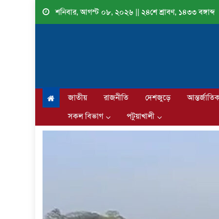
Skip
শনিবার, আগস্ট ০৮, ২০২৬ || ২৪শে শ্রাবণ, ১৪৩৩ বঙ্গাব্দ
to
content
জাতীয়
রাজনীতি
দেশজুড়ে
আন্তর্জাতি
সকল বিভাগ
পটুয়াখালী