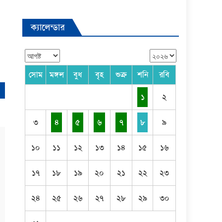
ক্যালেন্ডার
সোম
মঙ্গল
বুধ
বৃহ
শুক্র
শনি
রবি
১
২
৩
৪
৫
৬
৭
৮
৯
১০
১১
১২
১৩
১৪
১৫
১৬
১৭
১৮
১৯
২০
২১
২২
২৩
২৪
২৫
২৬
২৭
২৮
২৯
৩০