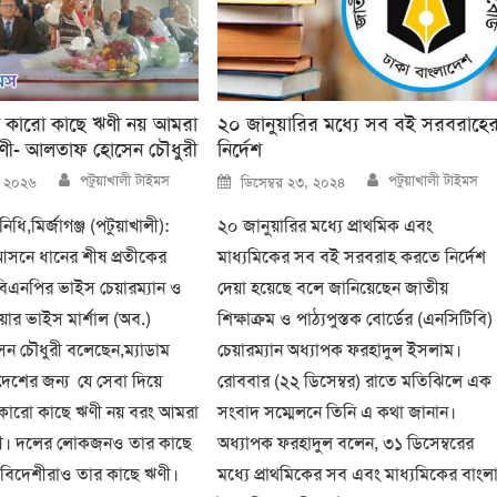
া কারো কাছে ঋণী নয় আমরা
২০ জানুয়ারির মধ্যে সব বই সরবরাহে
ঋণী- আলতাফ হোসেন চৌধুরী
নির্দেশ
Author
Author
Posted
পটুয়াখালী টাইমস
পটুয়াখালী টাইমস
১, ২০২৬
ডিসেম্বর ২৩, ২০২৪
on
ধি,মির্জাগঞ্জ (পটুয়াখালী):
২০ জানুয়ারির মধ্যে প্রাথমিক এবং
 আসনে ধানের শীষ প্রতীকের
মাধ্যমিকের সব বই সরবরাহ করতে নির্দেশ
রীয় বিএনপির ভাইস চেয়ারম্যান ও
দেয়া হয়েছে বলে জানিয়েছেন জাতীয়
এয়ার ভাইস মার্শাল (অব.)
শিক্ষাক্রম ও পাঠ্যপুস্তক বোর্ডের (এনসিটিবি)
 চৌধুরী বলেছেন,ম্যাডাম
চেয়ারম্যান অধ্যাপক ফরহাদুল ইসলাম।
দেশের জন্য যে সেবা দিয়ে
রোববার (২২ ডিসেম্বর) রাতে মতিঝিলে এক
 কারো কাছে ঋণী নয় বরং আমরা
সংবাদ সম্মেলনে তিনি এ কথা জানান।
ণী। দলের লোকজনও তার কাছে
অধ্যাপক ফরহাদুল বলেন, ৩১ ডিসেম্বরের
বিদেশীরাও তার কাছে ঋণী।
মধ্যে প্রাথমিকের সব এবং মাধ্যমিকের বাংলা