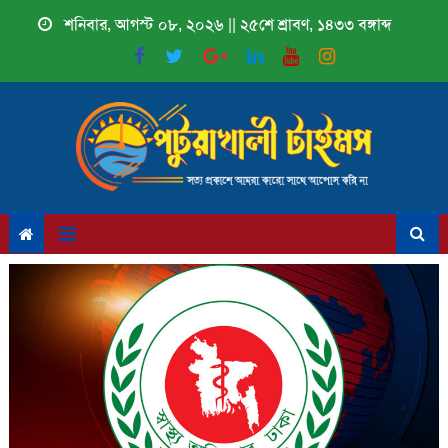
Skip
শনিবার, আগস্ট ০৮, ২০২৬ || ২৫শে শ্রাবণ, ১৪৩৩ বঙ্গাব্দ
to
content