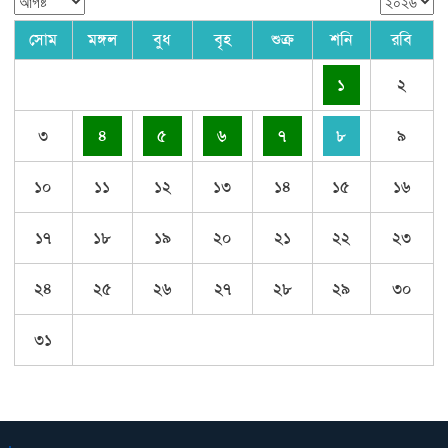
সোম
মঙ্গল
বুধ
বৃহ
শুক্র
শনি
রবি
১
২
৩
৪
৫
৬
৭
৮
৯
১০
১১
১২
১৩
১৪
১৫
১৬
১৭
১৮
১৯
২০
২১
২২
২৩
২৪
২৫
২৬
২৭
২৮
২৯
৩০
৩১