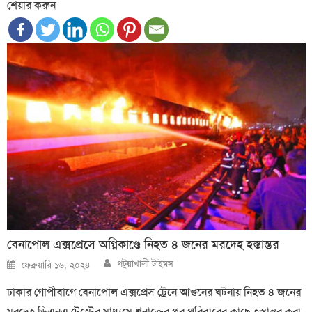
শেয়ার করুন
বেনাপোল এক্স‌প্রেসে অগ্নিকাণ্ডে নিহত ৪ জনের মরদেহ হস্তান্তর
Author
Posted
পটুয়াখালী টাইমস
ফেব্রুয়ারি ১৬, ২০২৪
on
ঢাকার গোপীবাগে বেনাপোল এক্সপ্রেস ট্রেনে আগুনের ঘটনায় নিহত ৪ জনের
মরদেহ ডিএনএ টে‌স্টের মাধ্যমে শনাক্তের পর পরিবারের কাছে হস্তান্তর করা