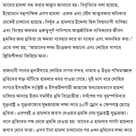
তাদের হামলা বন্ধ করার আহ্বান জানানো হয়। বিবৃতিতে বলা হয়েছে,
ইয়েমেনে বহুপাক্ষিক এসব হামলা ‘একক এবং যৌথ আত্মরক্ষার অধিকার
থেকেই চালানো হয়েছে। নিখুঁত এ হামলার উদ্দেশ্য ছিল বিশ্বব্যাপী বাণিজ্য
এবং বিশ্বের অন্যতম গুরুত্বপূর্ণ পানিপথে আন্তর্জাতিক নাবিকদের জীবন
হুমকির জন্য হুতিরা যে ক্ষমতা ব্যবহার করে তা ব্যাহত এবং অবনমিত করা।”
এতে বলা হয়, “আমাদের লক্ষ্য উত্তেজনা কমানো এবং লোহিত সাগরে
স্থিতিশীলতা ফিরিয়ে আনা।
রাজধানী সানার হুদাইদাহে লোহিত সাগর বন্দর, ধামার ও উত্তর-পশ্চিমাঞ্চলে
হুতিদের শক্ত ঘাঁটিতে হামলার খবর পাওয়া গেছে। দুই মাস ধরে লোহিত
সাগরে ইসরাইল সংশ্লিষ্ট ও ইসরাইলগামী জাহাজে অব্যাহতভাবে হামলা
চালিয়ে আসছে ইরান সমর্থিত হুথি বিদ্রোহীরা। সর্বশেষ গত বৃহস্পতিবার
যুক্তরাষ্ট্র ও যুক্তরাজ্যের যুদ্ধজাহাজ লক্ষ্য করে ২০টি ড্রোন ও ক্ষেপণাস্ত্র ছোড়ে
হুতিরা। এরপরই এ হামলার জবাব দেওয়ার হুমকি দেয় যুক্তরাষ্ট্র-যুক্তরাজ্য।
তবে হুতিদের পক্ষ থেকে হুমকি দেওয়া হয়- তাদের এ হামলার পাল্টা হামলার
জবাব দেবে তারা। এসব টানা হামলা চালানোর পর এখন হুথিদের লক্ষ্য করে