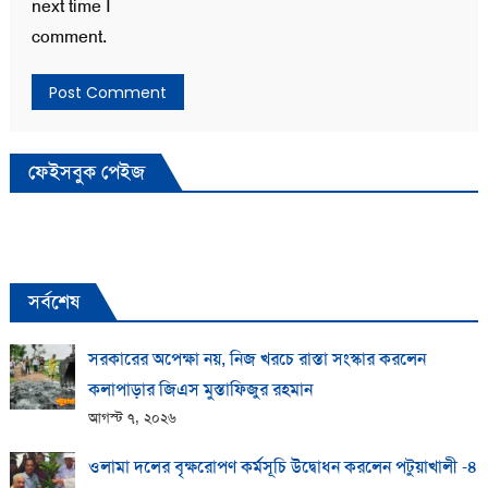
next time I
comment.
ফেইসবুক পেইজ
সর্বশেষ
সরকারের অপেক্ষা নয়, নিজ খরচে রাস্তা সংস্কার করলেন
কলাপাড়ার জিএস মুস্তাফিজুর রহমান
আগস্ট ৭, ২০২৬
ওলামা দলের বৃক্ষরোপণ কর্মসূচি উদ্বোধন করলেন পটুয়াখালী -৪