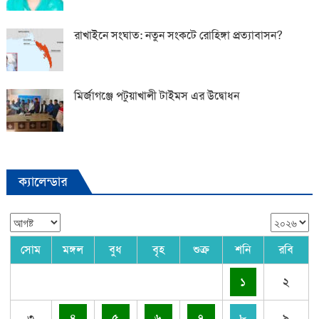
রাখাইনে সংঘাত: নতুন সংকটে রোহিঙ্গা প্রত্যাবাসন?
মির্জাগঞ্জে পটুয়াখালী টাইমস এর উদ্বোধন
ক্যালেন্ডার
সোম
মঙ্গল
বুধ
বৃহ
শুক্র
শনি
রবি
১
২
৩
৪
৫
৬
৭
৮
৯