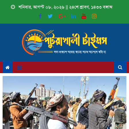
Skip
শনিবার, আগস্ট ০৮, ২০২৬ || ২৪শে শ্রাবণ, ১৪৩৩ বঙ্গাব্দ
to
content