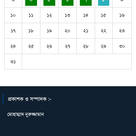
১০
১১
১২
১৩
১৪
১৫
১৬
১৭
১৮
১৯
২০
২১
২২
২৩
২৪
২৫
২৬
২৭
২৮
২৯
৩০
৩১
প্রকাশক ও সম্পাদক :-
মোহাম্মাদ নুরুজ্জামান