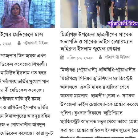
ইয়ের মেডিকেলে চান্স
মির্জাগঞ্জ উপজেলা ছাত্রলীগের সাবেক
সভাপতি ও সাবেক ভাইস চেয়ারম্যান
Author
পটুয়াখালী টাইমস
১৩, ২০২৪
জহিরুল ইসলাম জুয়েল গ্রেপ্তার
ট উপজেলার তিন জমজ এখন
Author
Posted
পটুয়াখালী টাইমস
এপ্রিল ১০, ২০২৫
on
ডিকেল কলেজের শিক্ষার্থী।
মির্জাগঞ্জ (পটুয়াখালী) প্রতিনিধি:পটুয়াখালীর
মাফিউল ইসলাম গত বছর
মির্জাগঞ্জে সিনিয়র জুডিশিয়াল ম্যাজিস্ট্রেট
 পরীক্ষায় ভর্তির সুযোগ পান
আদালতে একটি মামলায় হাজিরা শেষে
়ার্দী মেডিকেল কলেজে।
আরেক মামলায় ছাত্রলীগ নেতা ও সাবেক
পরীক্ষায় বাকি দুই যমজ
উপজেলা ভাইস চেয়ারম্যানকে গ্রেপ্তার করেছ
ন ও রাফিউল ইসলাম ভর্তির
পুলিশ। বুধবার বিকালে জুডিশিয়াল
েন দিনাজপুরের আবদুর রহিম
ম্যাজিস্ট্রেট আদালত চত্বর থেকে তাকে গ্রেপ্ত
জ ও নোয়াখালীর আবদুল
করা হয়। গ্রেপ্তার জহিরুল ইসলাম জুয়েল (৩
মেডিকেল কলেজে। তারা ধুনট