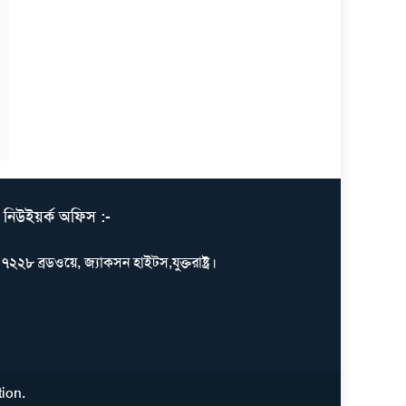
নিউইয়র্ক অফিস :-
৭২২৮ ব্রডওয়ে, জ্যাকসন হাইটস,যুক্তরাষ্ট্র।
tion
.