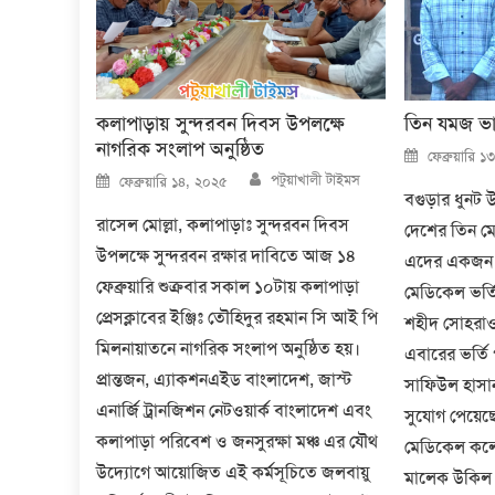
কলাপাড়ায় সুন্দরবন দিবস উপলক্ষে
তিন যমজ ভা
নাগরিক সংলাপ অনুষ্ঠিত
Posted
ফেব্রুয়ারি 
on
Author
Posted
পটুয়াখালী টাইমস
ফেব্রুয়ারি ১৪, ২০২৫
on
বগুড়ার ধুন
রাসেল মোল্লা, কলাপাড়াঃ সুন্দরবন দিবস
দেশের তিন মে
উপলক্ষে সুন্দরবন রক্ষার দাবিতে আজ ১৪
এদের একজন 
ফেব্রুয়ারি শুক্রবার সকাল ১০টায় কলাপাড়া
মেডিকেল ভর্তি
প্রেসক্লাবের ইঞ্জিঃ তৌহিদুর রহমান সি আই পি
শহীদ সোহরাওয
মিলনায়াতনে নাগরিক সংলাপ অনুষ্ঠিত হয়।
এবারের ভর্তি 
প্রান্তজন, এ্যাকশনএইড বাংলাদেশ, জাস্ট
সাফিউল হাসা
এনার্জি ট্রানজিশন নেটওয়ার্ক বাংলাদেশ এবং
সুযোগ পেয়েছ
কলাপাড়া পরিবেশ ও জনসুরক্ষা মঞ্চ এর যৌথ
মেডিকেল কলে
উদ্যোগে আয়োজিত এই কর্মসূচিতে জলবায়ু
মালেক উকিল 