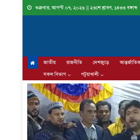
Skip
শুক্রবার, আগস্ট ০৭, ২০২৬ || ২৩শে শ্রাবণ, ১৪৩৩ বঙ্গাব্দ
to
content
জাতীয়
রাজনীতি
দেশজুড়ে
আন্তর্জাতি
সকল বিভাগ
পটুয়াখালী