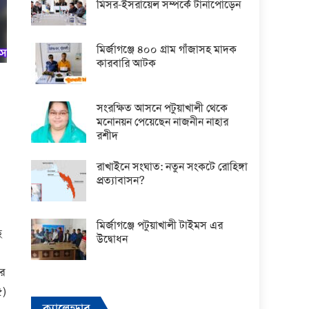
মিসর-ইসরায়েল সম্পর্কে টানাপোড়েন
মির্জাগঞ্জে ৪০০ গ্রাম গাঁজাসহ মাদক
কারবারি আটক
সংরক্ষিত আসনে পটুয়াখালী থেকে
মনোনয়ন পেয়েছেন নাজনীন নাহার
রশীদ
রাখাইনে সংঘাত: নতুন সংকটে রোহিঙ্গা
প্রত্যাবাসন?
মির্জাগঞ্জে পটুয়াখালী টাইমস এর
ে
উদ্বোধন
ার
৫)
ক্যালেন্ডার