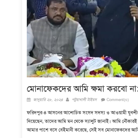
মোনাফেকদের আমি ক্ষমা করবো না: 
Posted
Author
জানুয়ারি ২৮, ২০২৪
পটুয়াখালী টাইমস
Comment(০)
on
ফরিদপুর-৪ আসনের আলোচিত সংসদ সদস্য ও আওয়ামী যুবলীগের 
দিয়েছেন, তাদের আমি মন থেকে স্যালুট জানাই। আমি নৌকারই
আমার পাশে বসে বেইমানী করেছে, সেই সব মোনাফেকদের আমি