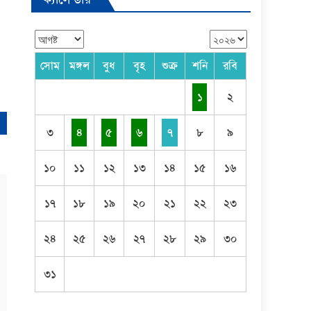
সোম
মঙ্গল
বুধ
বৃহ
শুক্র
শনি
রবি
১
২
৩
৪
৫
৬
৭
৮
৯
১০
১১
১২
১৩
১৪
১৫
১৬
১৭
১৮
১৯
২০
২১
২২
২৩
২৪
২৫
২৬
২৭
২৮
২৯
৩০
৩১