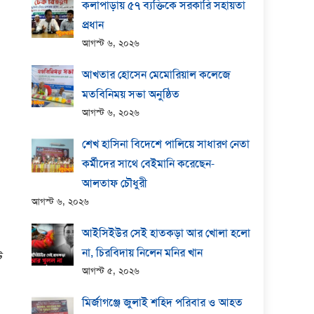
কলাপাড়ায় ​৫৭ ব্যক্তিকে সরকারি সহায়তা
প্রধান
আগস্ট ৬, ২০২৬
আখতার হোসেন মেমোরিয়াল কলেজে
মতবিনিময় সভা অনুষ্ঠিত
আগস্ট ৬, ২০২৬
শেখ হাসিনা বিদেশে পালিয়ে সাধারণ নেতা
কর্মীদের সাথে বেইমানি করেছেন-
আলতাফ চৌধুরী
আগস্ট ৬, ২০২৬
আইসিইউর সেই হাতকড়া আর খোলা হলো
না, চিরবিদায় নিলেন মনির খান
ট
আগস্ট ৫, ২০২৬
মির্জাগঞ্জে জুলাই শহিদ পরিবার ও আহত