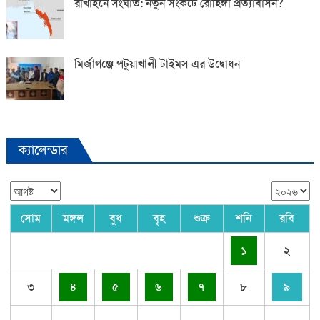
রাখাইনে সংঘাত: নতুন সংকটে রোহিঙ্গা প্রত্যাবাসন?
মির্জাগঞ্জে পটুয়াখালী টাইমস এর উদ্বোধন
ক্যালেন্ডার
সোম
মঙ্গল
বুধ
বৃহ
শুক্র
শনি
রবি
১
২
৩
৪
৫
৬
৭
৮
৯