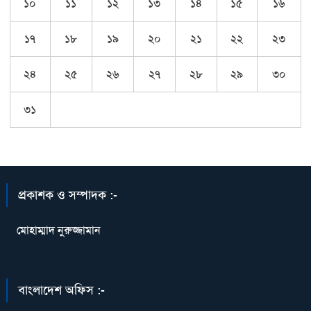
১০
১১
১২
১৩
১৪
১৫
১৬
১৭
১৮
১৯
২০
২১
২২
২৩
২৪
২৫
২৬
২৭
২৮
২৯
৩০
৩১
প্রকাশক ও সম্পাদক :-
মোহাম্মাদ নুরুজ্জামান
বাংলাদেশ অফিস :-