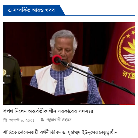
এ সম্পর্কিত আরও খবর
শপথ নিলেন অন্তর্বর্তীকালীন সরকারের সদস্যরা
Author
Posted
পটুয়াখালী টাইমস
আগস্ট ৯, ২০২৪
on
শান্তিতে নোবেলজয়ী অর্থনীতিবিদ ড. মুহাম্মদ ইউনূসের নেতৃত্বাধীন