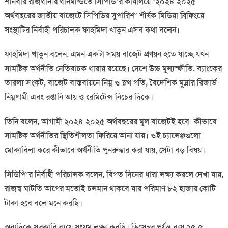
শনিবার রাজধানীর ধানমন্ডিতে সিপিডি’র কার্যালয়ে ‘২০২৪-২০২৫
অর্থবছরের জাতীয় বাজেটে সিপিডির সুপারিশ’ শীর্ষক মিডিয়া ব্রিফিংয়ে
সংস্থাটির নির্বাহী পরিচালক ফাহমিদা খাতুন এসব কথা বলেন।
ফাহমিদা খাতুন বলেন, এমন একটা সময় বাজেট প্রণয়ন হতে যাচ্ছে যখন
সামষ্টিক অর্থনীতি নেতিবাচক ধারায় রয়েছে। দেশে উচ্চ মূল্যস্ফীতি, ব্যাংকের
তারল্য সংকট, বাজেট বাস্তবায়নে নিম্ন ও স্লথ গতি, বৈদেশিক মুদ্রার রিজার্ভ
নিম্নগামী এবং রপ্তানি আয় ও রেমিটেন্স নিচের দিকে।
তিনি বলেন, আগামী ২০২৪-২০২৫ অর্থবছরের মূল বাজেটই হবে- কীভাবে
সামষ্টিক অর্থনীতির স্থিতিশীলতা ফিরিয়ে আনা যায়। ওই চ্যালেঞ্জগুলো
মোকাবিলা করে কীভাবে অর্থনীতি পুনরুদ্ধার করা যায়, সেটা বড় বিষয়।
সিডিপি’র নির্বাহী পরিচালক বলেন, বিগত দিনের ধারা লক্ষ্য করলে দেখা যায়,
রাজস্ব ঘাটতি আগের মতোই চলমান থাকবে যার পরিমাণ ৮২ হাজার কোটি
টাকা হবে বলে মনে করছি।
অন্যদিকে সরকারি ব্যয়ে সংযম লক্ষ্য করছি। ডিসেম্বর পর্যন্ত ব্যয় ২৫.৫