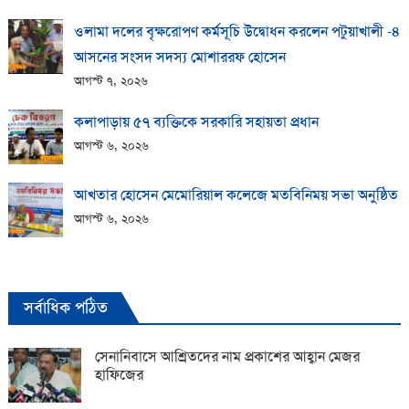
ওলামা দলের বৃক্ষরোপণ কর্মসূচি উদ্বোধন করলেন পটুয়াখালী -৪
আসনের সংসদ সদস্য মোশাররফ হোসেন
আগস্ট ৭, ২০২৬
কলাপাড়ায় ​৫৭ ব্যক্তিকে সরকারি সহায়তা প্রধান
আগস্ট ৬, ২০২৬
আখতার হোসেন মেমোরিয়াল কলেজে মতবিনিময় সভা অনুষ্ঠিত
আগস্ট ৬, ২০২৬
সর্বাধিক পঠিত
সেনানিবাসে আশ্রিতদের নাম প্রকাশের আহ্বান মেজর
হাফিজের