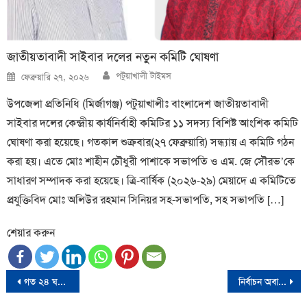
জাতীয়তাবাদী সাইবার দলের নতুন কমিটি ঘোষণা
Author
Posted
পটুয়াখালী টাইমস
ফেব্রুয়ারি ২৭, ২০২৬
on
উপজেলা প্রতিনিধি (মির্জাগঞ্জ) পটুয়াখালীঃ বাংলাদেশ জাতীয়তাবাদী
সাইবার দলের কেন্দ্রীয় কার্যনির্বাহী কমিটির ১১ সদস্য বিশিষ্ট আংশিক কমিটি
ঘোষণা করা হয়েছে। গতকাল শুক্রবার(২৭ ফেব্রুয়ারি) সন্ধ্যায় এ কমিটি গঠন
করা হয়। এতে মোঃ শাহীন চৌধুরী পাশাকে সভাপতি ও এম. জে সৌরভ’কে
সাধারণ সম্পাদক করা হয়েছে। ত্রি-বার্ষিক (২০২৬-২৯) মেয়াদে এ কমিটিতে
প্রযুক্তিবিদ মোঃ অলিউর রহমান সিনিয়র সহ-সভাপতি, সহ সভাপতি […]
শেয়ার করুন
Post
গত ২৪ ঘণ্টায় করোনায় ১ জনের মৃত্যু, আক্রান্ত ৫৭
নির্বাচন অবাধ ও সুষ্ঠু হয়নি- ম্যাথিউ মিলার