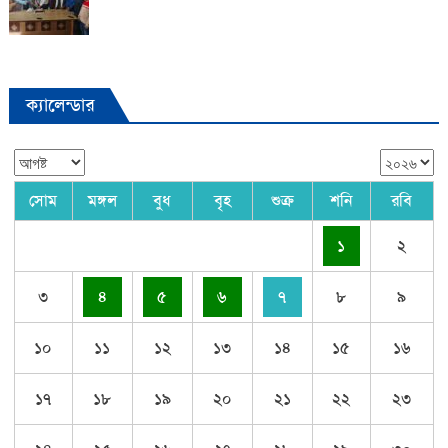
ক্যালেন্ডার
সোম
মঙ্গল
বুধ
বৃহ
শুক্র
শনি
রবি
১
২
৩
৪
৫
৬
৭
৮
৯
১০
১১
১২
১৩
১৪
১৫
১৬
১৭
১৮
১৯
২০
২১
২২
২৩