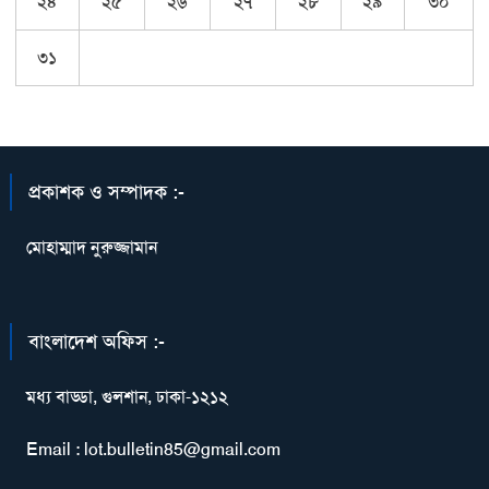
২৪
২৫
২৬
২৭
২৮
২৯
৩০
৩১
প্রকাশক ও সম্পাদক :-
মোহাম্মাদ নুরুজ্জামান
বাংলাদেশ অফিস :-
মধ্য বাড্ডা, গুলশান, ঢাকা-১২১২
Email : lot.bulletin85@gmail.com