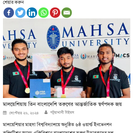
শেয়ার করুন
মালয়েশিয়ায় তিন বাংলাদেশি তরুণের আন্তর্জাতিক স্বর্ণপদক জয়
Author
Posted
পটুয়াখালী টাইমস
সেপ্টেম্বর ২৬, ২০২৪
on
মালয়েশিয়ার মাহসা বিশ্ববিদ্যালয়ে অনুষ্ঠিত ৬ষ্ঠ ওয়ার্ল্ড ইনভেনশন
কম্পিটিশন অ্যান্ড এক্সিবিশনে বাংলাদেশের তরুণ উদ্ভাবকদের দল