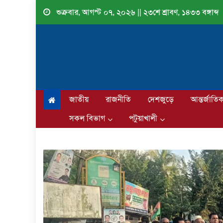
Skip
শুক্রবার, আগস্ট ০৭, ২০২৬ || ২৩শে শ্রাবণ, ১৪৩৩ বঙ্গাব্দ
to
content
জাতীয়
রাজনীতি
দেশজুড়ে
আন্তর্জাতি
সকল বিভাগ
পটুয়াখালী