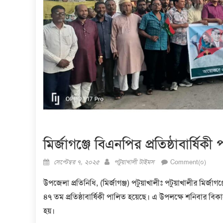
মির্জাগঞ্জে বিএনপির প্রতিষ্ঠাবার্ষিকী
Posted
Author
সেপ্টেম্বর ৭, ২০২৫
পটুয়াখালী টাইমস
Comment(০)
on
উপজেলা প্রতিনিধি, (মির্জাগঞ্জ) পটুয়াখালীঃ
পটুয়াখালীর মির্জা
৪৭ তম প্রতিষ্ঠাবার্ষিকী পালিত হয়েছে। এ উপলক্ষে শনিবার ব
হয়।