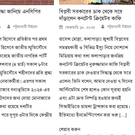
্রদ্ধা জানিয়ে এনসিপির
বিপ্লবী সরকারের ডাক থেকে সরে
দাঁড়ালেন কনটেন্ট ক্রিয়েটর কাফি
Author
Author
Posted
পটুয়াখালী টাইমস
পটুয়াখালী টাইমস
৫
ফেব্রুয়ারি ১৯, ২০২৫
on
িসেবে প্রতিষ্ঠার পর প্রথম
রাসেল মোল্লা, কলাপাড়াঃ জুলাই বিপ্লবের
শ হিসেবে জাতীয় স্মৃতিসৌধে
সমন্বয়কারী ও বিভিন্ন ইস্যু নিয়ে সোশ্যাল
ন করেছে জাতীয় নাগরিক পার্টি
মিডিয়ায় কথা বলা কলাপাড়ার জনপ্রিয়
গলবার (৪ মার্চ) সকাল ৮টার
কনটেন্ট ক্রিয়েটর নুরুজ্জামান কাফি বিপ্লবী
মৃতিসৌধে শহীদদের প্রতি শ্রদ্ধা
সরকারের ডাক দেওয়ার সিদ্ধান্ত থেকে সরে
 নেতাকর্মীরা। এরপর সকাল
এলেন৷ তিনি বলেন, আমার দেওয়া ৭ দিনের
রবাজার বধ্যভূমিতে ২০২৪-এর
আল্টিমেটাম শেষ হলেও কোন সূরাহা হয়নি
শহীদদের জন্য দোয়া মোনাজাতে
এবং এটা দ্রুত নিষ্পত্তি হওয়ার জন্যই
কথা রয়েছে দলটির
সিআইডিতে মামলা ট্রান্সফার করা হয়েছে।
পরে দুপুর ৩টার দিকে কেন্দ্রীয়
ইতিমধ্যে ইনভেস্টিগেশন করা শুরু […]
শেয়ার করুন