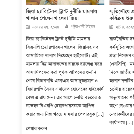
জিয়া চ্যারিটেবল ট্রাস্ট দুর্নীতি মামলায়
স্মৃতিসৌধে শ
খালাস পেলেন খালেদা জিয়া
কার্যক্রম শুরু
Author
Posted
Posted
পটুয়াখালী টাইমস
নভেম্বর ২৭, ২০২৪
মার্চ ৪, ২০২
on
on
জিয়া চ্যারিটেবল ট্রাস্ট দুর্নীতি মামলায়
রাজনৈতিক দল হ
বিএনপি চেয়ারপারসন খালেদা জিয়াসহ সব
কর্মসূচির অং
আসামিকে খালাস দিয়েছেন হাইকোর্ট। এই
শ্রদ্ধা নিবেদ
মামলায় নিম্ন আদালতের রায়কে চ্যালেঞ্জ করে
(এনসিপি)। মঙ্
আসামিপক্ষের করা পৃথক আপিলের শুনানি
দিকে জাতীয় স্
শেষে বিচারপতি একেএম আসাদুজ্জামান ও
জানান দলটির
বিচারপতি সৈয়দ এনায়েত হোসেনের হাইকোর্ট
১০টায় রায়ে
বেঞ্চ এ রায় দেন। এর আগে চলতি বছরের ৩
অভ্যুত্থানের 
নভেম্বর বিএনপি চেয়ারপারসনকে আপিল
অংশ নেওয়ার 
করার জন্য নিজ খরচে মামলার পেপারবুক […]
নেতাকর্মীদের। 
কার্যালয়ে […]
শেয়ার করুন