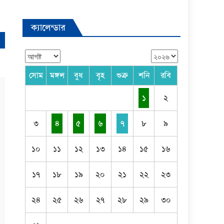
ক্যালেন্ডার
সোম
মঙ্গল
বুধ
বৃহ
শুক্র
শনি
রবি
১
২
৩
৪
৫
৬
৭
৮
৯
১০
১১
১২
১৩
১৪
১৫
১৬
১৭
১৮
১৯
২০
২১
২২
২৩
২৪
২৫
২৬
২৭
২৮
২৯
৩০