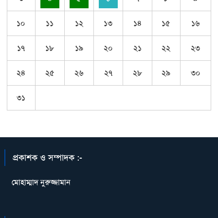
১০
১১
১২
১৩
১৪
১৫
১৬
১৭
১৮
১৯
২০
২১
২২
২৩
২৪
২৫
২৬
২৭
২৮
২৯
৩০
৩১
প্রকাশক ও সম্পাদক :-
মোহাম্মাদ নুরুজ্জামান