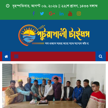
Skip
বৃহস্পতিবার, আগস্ট ০৬, ২০২৬ || ২২শে শ্রাবণ, ১৪৩৩ বঙ্গাব্দ
to
content