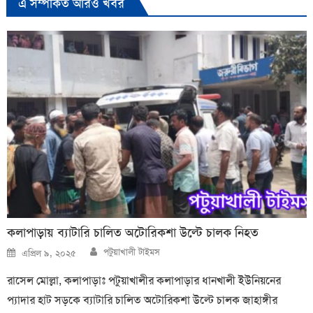
এ সম্পর্কিত আরও খবর
কলাপাড়ায় ব্যাটারি চালিত অটোরিকশা উল্টে চালক নিহত
Author
Posted
পটুয়াখালী টাইমস
এপ্রিল ৯, ২০২৫
on
রাসেল মোল্লা, কলাপাড়াঃ পটুয়াখালীর কলাপাড়ার ধানখালী ইউনিয়নের
প্যাদার হাট সড়কে ব্যাটারি চালিত অটোরিকশা উল্টে চালক জাহাঙ্গীর