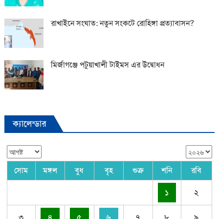
রাখাইনে সংঘাত: নতুন সংকটে রোহিঙ্গা প্রত্যাবাসন?
মির্জাগঞ্জে পটুয়াখালী টাইমস এর উদ্বোধন
ক্যালেন্ডার
সোম
মঙ্গল
বুধ
বৃহ
শুক্র
শনি
রবি
১
২
৩
৪
৫
৬
৭
৮
৯