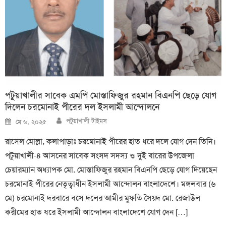
পটুয়াখালীর সাবেক এমপি মোস্তাফিজুর রহমান বিএনপি ছেড়ে যোগ
দিলেন চরমোনাই পীরের দল ইসলামী আন্দোলনে
Author
Posted
পটুয়াখালী টাইমস
মে ৬, ২০২৫
on
রাসেল মোল্লা, কলাপাড়াঃ চরমোনাই পীরের হাত ধরে দলে যোগ দেন তিনি।
পটুয়াখালী-৪ আসনের সাবেক সংসদ সদস্য ও দুই বারের উপজেলা
চেয়ারম্যান অধ্যাপক মো. মোস্তাফিজুর রহমান বিএনপি ছেড়ে যোগ দিয়েছেন
চরমোনাই পীরের নেতৃত্বাধীন ইসলামী আন্দোলন বাংলাদেশে। মঙ্গলবার (৬
মে) চরমোনাই দরবারে বসে দলের আমীর মুফতি সৈয়দ মো. রেজাউল
করীমের হাত ধরে ইসলামী আন্দোলন বাংলাদেশে যোগ দেন […]