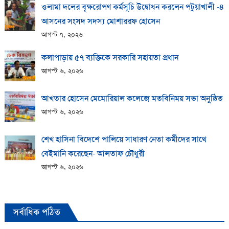
ওলামা দলের বৃক্ষরোপণ কর্মসূচি উদ্বোধন করলেন পটুয়াখালী -৪
আসনের সংসদ সদস্য মোশাররফ হোসেন
আগস্ট ৭, ২০২৬
কলাপাড়ায় ​৫৭ ব্যক্তিকে সরকারি সহায়তা প্রধান
আগস্ট ৬, ২০২৬
আখতার হোসেন মেমোরিয়াল কলেজে মতবিনিময় সভা অনুষ্ঠিত
আগস্ট ৬, ২০২৬
শেখ হাসিনা বিদেশে পালিয়ে সাধারণ নেতা কর্মীদের সাথে
বেইমানি করেছেন- আলতাফ চৌধুরী
আগস্ট ৬, ২০২৬
সর্বাধিক পঠিত