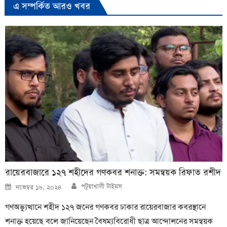
এ সম্পর্কিত আরও খবর
রায়েরবাজারে ১২৭ শহীদের গণকবর শনাক্ত: সমন্বয়ক রিফাত রশীদ
Author
Posted
পটুয়াখালী টাইমস
নভেম্বর ১৬, ২০২৪
on
গণঅভ্যুত্থানে শহীদ ১২৭ জনের গণকবর ঢাকার রায়েরবাজার কবরস্থানে
শনাক্ত হয়েছে বলে জানিয়েছেন বৈষম্যবিরোধী ছাত্র আন্দোলনের সমন্বয়ক