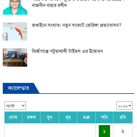
নাজনীন নাহার রশীদ
রাখাইনে সংঘাত: নতুন সংকটে রোহিঙ্গা প্রত্যাবাসন?
মির্জাগঞ্জে পটুয়াখালী টাইমস এর উদ্বোধন
ক্যালেন্ডার
সোম
মঙ্গল
বুধ
বৃহ
শুক্র
শনি
রবি
১
২