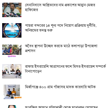
সেনানিবাসে আশ্রিতদের নাম প্রকাশের আহ্বান মেজর
হাফিজের
পায়রা বন্দরের ১৪ শূন্য পদে নিয়োগ প্রক্রিয়ায় দুর্নীতি,
অনিয়মের তদন্ত শুরু
অবৈধ স্থাপনা উচ্ছেদ করতে মাঠে কলাপাড়া উপজেলা
প্রশাসন
রাফায় ইসরায়েলি আগ্রাসনের ফলে মিসর-ইসরায়েল সম্পর্কে
টানাপোড়েন
মির্জাগঞ্জে ৪০০ গ্রাম গাঁজাসহ মাদক কারবারি আটক
সংরক্ষিত আসনে পটুয়াখালী থেকে মনোনয়ন পেয়েছেন