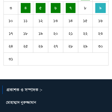
৩
৪
৫
৬
৭
৮
৯
১০
১১
১২
১৩
১৪
১৫
১৬
১৭
১৮
১৯
২০
২১
২২
২৩
২৪
২৫
২৬
২৭
২৮
২৯
৩০
৩১
প্রকাশক ও সম্পাদক :-
মোহাম্মাদ নুরুজ্জামান