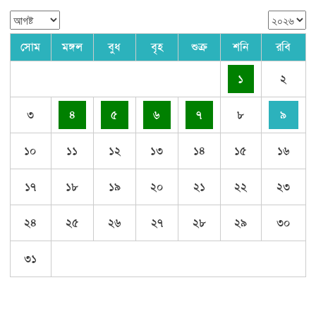
সোম
মঙ্গল
বুধ
বৃহ
শুক্র
শনি
রবি
১
২
৩
৪
৫
৬
৭
৮
৯
১০
১১
১২
১৩
১৪
১৫
১৬
১৭
১৮
১৯
২০
২১
২২
২৩
২৪
২৫
২৬
২৭
২৮
২৯
৩০
৩১