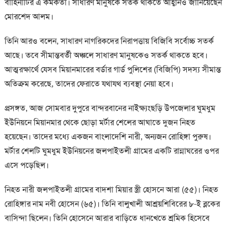
বাহিনীটির এ কর্মকর্তা। সাধারণ মানুষকে সতর্ক থাকতে আহ্বানও জানিয়েছেন
মোরশেদ আলম।
তিনি আরও বলেন, সাধারণ নাগরিকদের নিরাপত্তায় বিজিবি সর্বোচ্চ সতর্ক
আছে। তবে সীমান্তবর্তী অঞ্চলে সাধারণ মানুষকেও সতর্ক থাকতে হবে।
আত্মরক্ষার্থে যেসব মিয়ানমারের বর্ডার গার্ড পুলিশের (বিজিপি) সদস্য সীমান্ত
অতিক্রম করেছে, তাদের ফেরাতে যথাযথ ব্যবস্থা নেয়া হবে।
প্রসঙ্গত, আজ সোমবার দুপুরে বান্দরবানের নাইক্ষ্যংছড়ি উপজেলার ঘুমধুম
ইউনিয়নে মিয়ানমার থেকে ছোড়া মর্টার শেলের আঘাতে দুজন নিহত
হয়েছেন। তাদের মধ্যে একজন বাংলাদেশি নারী, অন্যজন রোহিঙ্গা পুরুষ।
মর্টার শেলটি ঘুমধুম ইউনিয়নের জলপাইতলী গ্রামের একটি রান্নাঘরের ওপর
এসে পড়েছিল।
নিহত নারী জলপাইতলী গ্রামের বাদশা মিয়ার স্ত্রী হোসনে আরা (৫৫)। নিহত
রোহিঙ্গার নাম নবী হোসেন (৬৫)। তিনি বালুখালী আশ্রয়শিবিরের ৮-ই ব্লকের
বাসিন্দা ছিলেন। তিনি হোসেনে আরার বাড়িতে ধানখেতে শ্রমিক হিসেবে