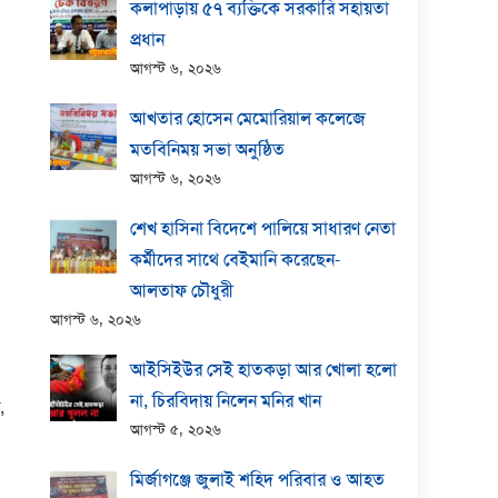
কলাপাড়ায় ​৫৭ ব্যক্তিকে সরকারি সহায়তা
প্রধান
আগস্ট ৬, ২০২৬
আখতার হোসেন মেমোরিয়াল কলেজে
মতবিনিময় সভা অনুষ্ঠিত
আগস্ট ৬, ২০২৬
শেখ হাসিনা বিদেশে পালিয়ে সাধারণ নেতা
কর্মীদের সাথে বেইমানি করেছেন-
আলতাফ চৌধুরী
আগস্ট ৬, ২০২৬
আইসিইউর সেই হাতকড়া আর খোলা হলো
না, চিরবিদায় নিলেন মনির খান
,
আগস্ট ৫, ২০২৬
মির্জাগঞ্জে জুলাই শহিদ পরিবার ও আহত