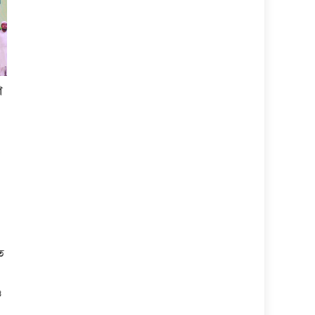
ে
ে
ও