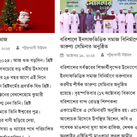
 আজ
বরিশালে ইনসাফভিত্তিক সমাজ বিনির্মাণ
তারুণ্য সেমিনার অনুষ্ঠিত
Author
পটুয়াখালী টাইমস
, ২০২৪
Author
Posted
পটুয়াখালী টাইমস
অক্টোবর ১৯, ২০২৪
on
২০২৪। আজ শুভ বড়দিন। খ্রিষ্ট
বরিশালের সর্বস্তরের শিক্ষার্থীবৃন্দের উদ্যোগে
 সবচেয়ে বড় ধর্মীয় উৎসবের
ইনসাফভিত্তিক সমাজ বিনির্মাণে তরুণদের
জার ২৪ বছর আগে এই দিনে
করণীয় শীর্ষক তারুণ্য সেমিনার অনুষ্ঠিত
্রিষ্টধর্মের প্রবর্তক যিশু খ্রিষ্ট।
হয়েছে। বৃহস্পতিবার (১৭ অক্টোবর) বিকালে
্তিনের বেথলেহেমে কুমারী
বরিশালের বান্দ রোডস্থ শিল্পকলা
ম নেন তিনি। খ্রিষ্ট
একাডেমীতে এ সেমিনারটি অনুষ্ঠিত হয়। এত
 মতে তিনি ঈশ্বরের পুত্র।
আলোচক হিসেবে উপস্থিত ছিলেন, কবি ও
র বাণী ছড়িয়ে দেয়া,
গবেষক মাওলানা মুসা আল-হাফিজ, লেখক 
ত্য ও ন্যায়ের পথে পরিচালিত
অনলাইন এক্টিভিস্ট মাওলানা রুহুল আমীন