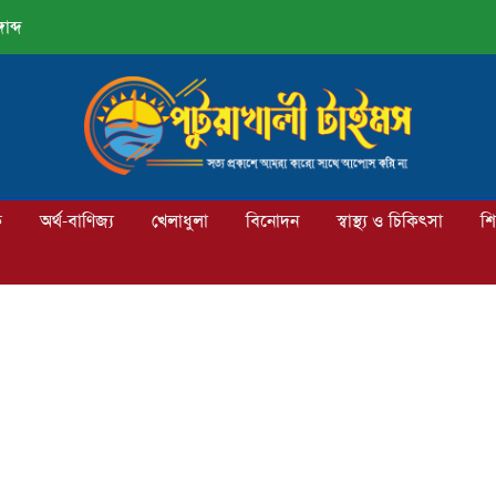
াব্দ
ক
অর্থ-বাণিজ্য
খেলাধুলা
বিনোদন
স্বাস্থ্য ও চিকিৎসা
শি