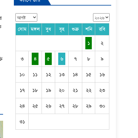
র
ত
সোম
মঙ্গল
বুধ
বৃহ
শুক্র
শনি
রবি
১
২
তি
৩
৪
৫
৬
৭
৮
৯
১০
১১
১২
১৩
১৪
১৫
১৬
১৭
১৮
১৯
২০
২১
২২
২৩
২৪
২৫
২৬
২৭
২৮
২৯
৩০
৩১