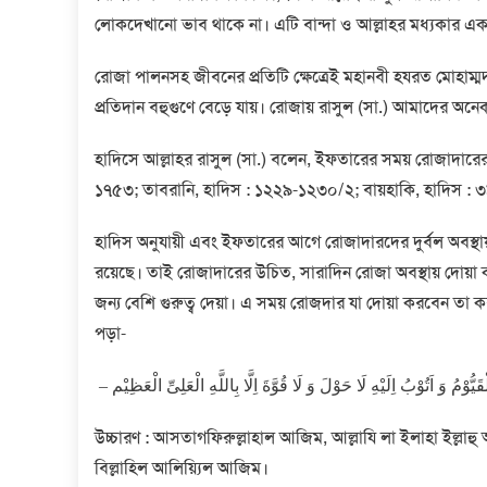
লোকদেখানো ভাব থাকে না। এটি বান্দা ও আল্লাহর মধ্যকার 
রোজা পালনসহ জীবনের প্রতিটি ক্ষেত্রেই মহানবী হযরত মোহাম্ম
প্রতিদান বহুগুণে বেড়ে যায়। রোজায় রাসুল (সা.) আমাদের অ
হাদিসে আল্লাহর রাসুল (সা.) বলেন, ইফতারের সময় রোজাদারের জ
১৭৫৩; তাবরানি, হাদিস : ১২২৯-১২৩০/২; বায়হাকি, হাদিস : 
হাদিস অনুযায়ী এবং ইফতারের আগে রোজাদারদের দুর্বল অবস্থায
রয়েছে। তাই রোজাদারের উচিত, সারাদিন রোজা অবস্থায় দোয়
জন্য বেশি গুরুত্ব দেয়া। এ সময় রোজদার যা দোয়া করবেন তা 
পড়া-
– يُّوْمُ وَ اَتُوْبُ اِلَيْهِ لَا حَوْلَ وَ لَا قُوَّةَ اِلَّا بِاللَّهِ الْعَلِىِّ الْعَظِيْم
উচ্চারণ : আসতাগফিরুল্লাহাল আজিম, আল্লাযি লা ইলাহা ইল্লাহু আল-হ
বিল্লাহিল আলিয়্যিল আজিম।