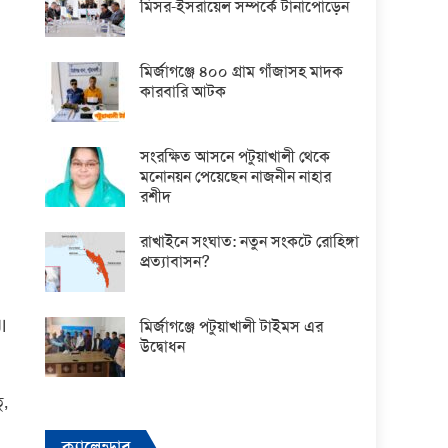
মিসর-ইসরায়েল সম্পর্কে টানাপোড়েন
মির্জাগঞ্জে ৪০০ গ্রাম গাঁজাসহ মাদক
কারবারি আটক
সংরক্ষিত আসনে পটুয়াখালী থেকে
মনোনয়ন পেয়েছেন নাজনীন নাহার
রশীদ
রাখাইনে সংঘাত: নতুন সংকটে রোহিঙ্গা
প্রত্যাবাসন?
ال
মির্জাগঞ্জে পটুয়াখালী টাইমস এর
উদ্বোধন
ু,
ক্যালেন্ডার