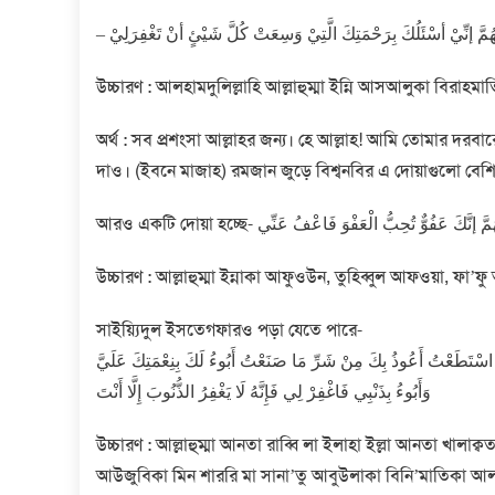
– ّهُمَّ إنِّيْ أسْئَلُكَ بِرَحْمَتِكَ الَّتِيْ وَسِعَتْ كُلَّ شَيْئٍ أنْ تَغْفِرَلِيْ
উচ্চারণ : আলহামদুলিল্লাহি আল্লাহুম্মা ইন্নি আসআলুকা বিরাহম
অর্থ : সব প্রশংসা আল্লাহর জন্য। হে আল্লাহ! আমি তোমার দরবার
দাও। (ইবনে মাজাহ) রমজান জুড়ে বিশ্বনবির এ দোয়াগুলো বেশ
আরও একটি দোয়া হচ্ছে- ُﻢَّ ﺇﻧَّﻚَ ﻋَﻔُﻮٌّ ﺗُﺤِﺐُّ اﻟْﻌَﻔْﻮَ ﻓَﺎﻋْﻒُ ﻋَﻨِّﻲ
উচ্চারণ : আল্লাহুম্মা ইন্নাকা আফুওউন, তুহিব্বুল আফওয়া, ফা’ফু 
সাইয়্যিদুল ইসতেগফারও পড়া যেতে পারে-
َ مَا اسْتَطَعْتُ أَعُوذُ بِكَ مِنْ شَرِّ مَا صَنَعْتُ أَبُوءُ لَكَ بِنِعْمَتِكَ عَلَيَّ
وَأَبُوءُ بِذَنْبِي فَاغْفِرْ لِي فَإِنَّهُ لَا يَغْفِرُ الذُّنُوبَ إِلَّا أَنْتَ
উচ্চারণ : আল্লাহুম্মা আনতা রাব্বি লা ইলাহা ইল্লা আনতা খালাক
আউজুবিকা মিন শাররি মা সানা’তু আবুউলাকা বিনি’মাতিকা আলাইয