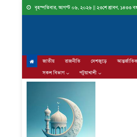
Skip
বৃহস্পতিবার, আগস্ট ০৬, ২০২৬ || ২৩শে শ্রাবণ, ১৪৩৩ বঙ্গ
to
content
জাতীয়
রাজনীতি
দেশজুড়ে
আন্তর্জাতি
সকল বিভাগ
পটুয়াখালী