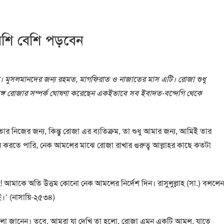
েশি বেশি পড়বেন
রমজান। মুসলমানদের জন্য রহমত, মাগফিরাত ও নাজাতের মাস এটি। রোজা শুধু
সঙ্গে রোজার সম্পর্ক ঘোষণা করেছেন একইভাবে সব ইবাদত-বন্দেগি থেকে
র নিজের জন্য, কিন্তু রোজা এর ব্যতিক্রম, তা শুধু আমার জন্য, আমিই তার
বন করতে পারি, নেক আমলের মাঝে রোজা রাখার গুরুত্ব আল্লাহর কাছে কতটা
াহ! আমাকে অতি উত্তম কোনো নেক আমলের নির্দেশ দিন। রাসুলুল্লাহ (সা.) বললেন
।’ (নাসায়ি-২৫৩৪)
 ভালো জানেন। তবে, আমরা যা দেখি তা হলো, রোজা এমন একটি আমল, যাতে