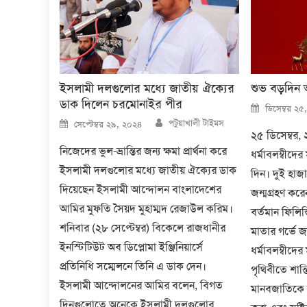
ইসলামী দলগুলোর মধ্যে জাতীয় ঐক্যের
শুভ বড়দিন
ডাক দিলেন চরমোনাইর পীর
Posted
ডিসেম্বর ২৫
on
Author
Posted
পটুয়াখালী টাইমস
সেপ্টেম্বর ২৯, ২০২৪
on
২৫ ডিসেম্বর, 
নিজেদের ভুল-ভ্রান্তির জন্য ক্ষমা প্রার্থনা করে
ধর্মাবলম্বীদের
ইসলামী দলগুলোর মধ্যে জাতীয় ঐক্যের ডাক
দিন। দুই হা
দিয়েছেন ইসলামী আন্দোলন বাংলাদেশের
জন্মগ্রহণ করেন খ
আমির মুফতি সৈয়দ মুহাম্মদ রেজাউল করিম।
বর্তমান ফিলিস
শনিবার (২৮ সেপ্টেম্বর) বিকেলে রাজধানীর
মাতার গর্ভে জন্
ইনস্টিটিউট অব ডিপ্লোমা ইঞ্জিনিয়ার্সে
ধর্মাবলম্বীদের
প্রতিনিধি সম্মেলনে তিনি এ ডাক দেন।
পৃথিবীতে শান্তি
ইসলামী আন্দোলনের আমির বলেন, বিগত
মানবজাতিকে স
দিনগুলোতে অনেকে ইসলামী দলগুলোর