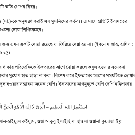
একটি অতি গোপন বিষয়।
দ (সা.)-কে অনুসরণ করাই সব মুসলিমের কর্তব্য। এ মাসে প্রতিটি ইবাদতের
নেকগুলো দোয়া শিখিয়েছেন।
ন্য এমন একটি দোয়া রয়েছে যা ফিরিয়ে দেয়া হয় না। (ইবনে মাজাহ, হাদিস :
৩৯০৫)
় থাকার পরিপ্রেক্ষিতে ইফতারের আগে দোয়া করলে কবুল হওয়ার সম্ভাবনা
া করার সুযোগ হাত ছাড়া না করা। বিশেষ করে ইফতারের আগের সময়টিতে দোয়া
কবুল হওয়ার সম্ভাবনা অনেক বেশি। ইফতারের আগমুহূর্তে বেশি বেশি ইস্তিগফার
اَسْتَغْفِرُ اللهَ الْعَظِيْم – اَلَّذِىْ لَا اِلَهَ اِلَّا هُوَ اَلْحَيُّ الْقَ
াইয়্যুল ক্বইয়্যুম, ওয়া আতুবু ইলাইহি লা হাওলা ওয়ালা কুয়্যাতা ইল্লা