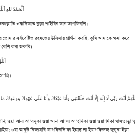
اَلْحَمْدُ للهِ اَلل
াতিকাল্লাতি ওয়াসিআত কুল্লা শাইয়িন আন তাগফিরলি।
ে তোমার সর্ববেষ্টিত রহমতের উসিলায় প্রার্থনা করছি, তুমি আমাকে ক্ষমা করে
ি বেশি করা জরুরি।
اَﻟﻠَّﻬ
আ’ন্নি।
لَّهُمَّ أَنْتَ رَبِّي لَا إِلَهَ إِلَّا أَنْتَ خَلَقْتَنِي وَأَنَا عَبْدُكَ وَأَنَا عَلَى عَهْدِكَ وَوَعْدِك
্বতানি; ওয়া আনা আ’বদুকা ওয়া আনা আ’লা আ’হদিকা ওয়া ওয়া’দিকা মাসতাত্বা’ত
়া; ওয়া আবুউ বিজামবি ফাগফিরলি ফা ইন্নাহু লা ইয়াগফিরুজ জুনুবা ইল্লা