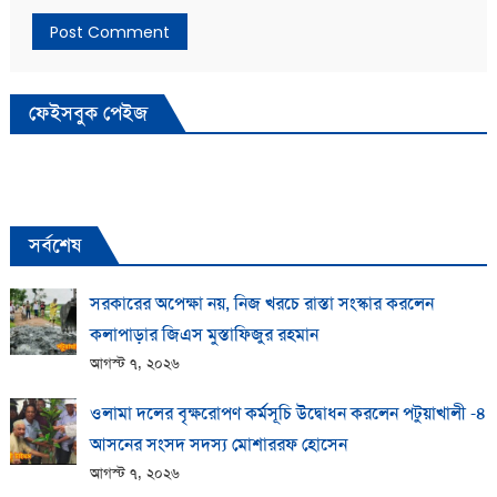
ফেইসবুক পেইজ
সর্বশেষ
সরকারের অপেক্ষা নয়, নিজ খরচে রাস্তা সংস্কার করলেন
কলাপাড়ার জিএস মুস্তাফিজুর রহমান
আগস্ট ৭, ২০২৬
ওলামা দলের বৃক্ষরোপণ কর্মসূচি উদ্বোধন করলেন পটুয়াখালী -৪
আসনের সংসদ সদস্য মোশাররফ হোসেন
আগস্ট ৭, ২০২৬