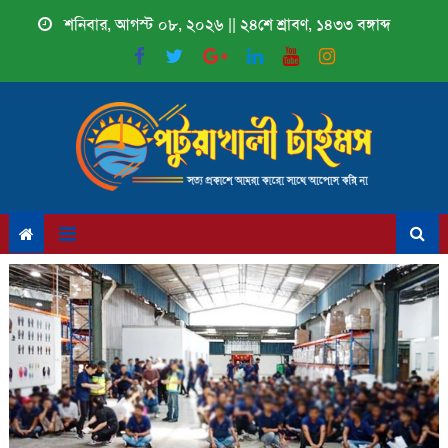
Skip
শনিবার, আগস্ট ০৮, ২০২৬ || ২৪শে শ্রাবণ, ১৪৩৩ বঙ্গাব্দ
to
content