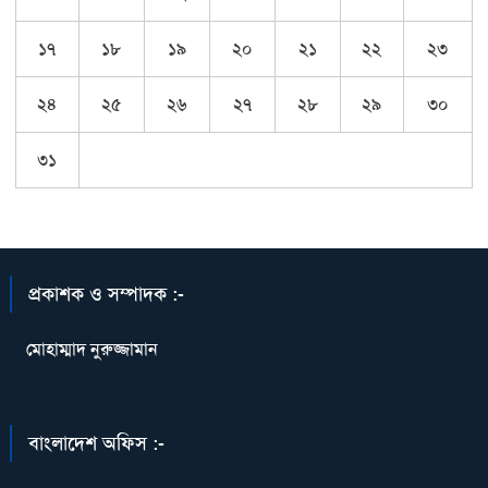
১৭
১৮
১৯
২০
২১
২২
২৩
২৪
২৫
২৬
২৭
২৮
২৯
৩০
৩১
প্রকাশক ও সম্পাদক :-
মোহাম্মাদ নুরুজ্জামান
বাংলাদেশ অফিস :-