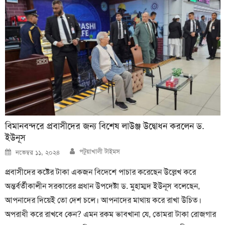
বিমানবন্দরে প্রবাসীদের জন্য বিশেষ লাউঞ্জ উদ্বোধন করলেন ড.
ইউনূস
Author
Posted
পটুয়াখালী টাইমস
নভেম্বর ১১, ২০২৪
on
প্রবাসীদের কষ্টের টাকা একজন বিদেশে পাচার করেছেন উল্লেখ করে
অন্তর্বর্তীকালীন সরকারের প্রধান উপদেষ্টা ড. মুহাম্মদ ইউনূস বলেছেন,
আপনাদের দিয়েই তো দেশ চলে। আপনাদের মাথায় করে রাখা উচিত।
অপরাধী করে রাখবে কেন? এমন রকম ভাবখানা যে, তোমরা টাকা রোজগার