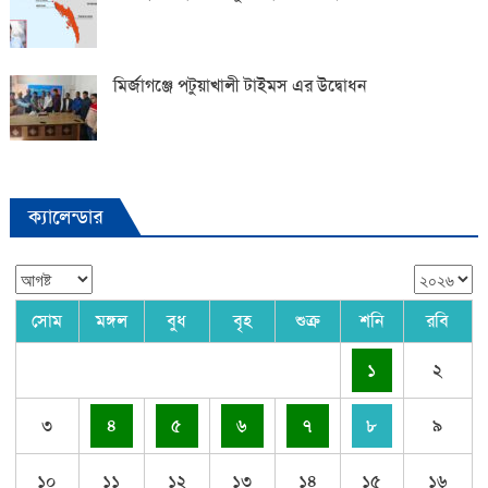
মির্জাগঞ্জে পটুয়াখালী টাইমস এর উদ্বোধন
ক্যালেন্ডার
সোম
মঙ্গল
বুধ
বৃহ
শুক্র
শনি
রবি
১
২
৩
৪
৫
৬
৭
৮
৯
১০
১১
১২
১৩
১৪
১৫
১৬