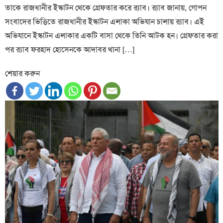
তাকে রাজধানীর ইস্কাটন থেকে গ্রেফতার করে র‍্যাব। র‍্যাব জানায়, গোপন
সংবাদের ভিত্তিতে রাজধানীর ইস্কাটন এলাকা অভিযান চালায় র‍্যাব। এই
অভিযানে ইস্কাটন এলাকার একটি বাসা থেকে তিনি আটক হন। গ্রেফতার করা
পর র‍্যাব ফরহাদ হোসেনকে আদাবর থানা […]
শেয়ার করুন