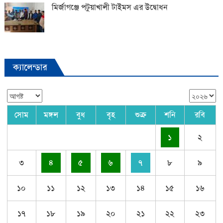
মির্জাগঞ্জে পটুয়াখালী টাইমস এর উদ্বোধন
ক্যালেন্ডার
সোম
মঙ্গল
বুধ
বৃহ
শুক্র
শনি
রবি
১
২
৩
৪
৫
৬
৭
৮
৯
১০
১১
১২
১৩
১৪
১৫
১৬
১৭
১৮
১৯
২০
২১
২২
২৩