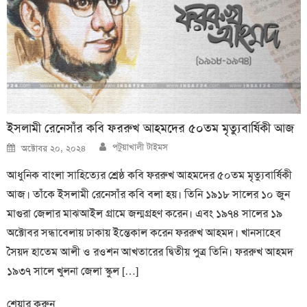
ইসলামী রেনেসাঁর কবি ফররুখ আহমদের ৫০তম মৃত্যুবার্ষিকী আজ
Author
Posted
পটুয়াখালী টাইমস
অক্টোবর ২০, ২০২৪
on
আধুনিক বাংলা সাহিত্যের শ্রেষ্ঠ কবি ফররুখ আহমদের ৫০তম মৃত্যুবার্ষিকী
আজ। তাঁকে ইসলামী রেনেসাঁর কবি বলা হয়। তিনি ১৯১৮ সালের ১০ জুন
মাগুরা জেলার মাঝআইল গ্রামে জন্মগ্রহণ করেন। এবং ১৯৭৪ সালের ১৯
অক্টোবর সন্ধাবেলায় ঢাকায় ইন্তেকাল করেন ফররুখ আহমদ। খানসাহেব
সৈয়দ হাতেম আলী ও রওশন আখতারের দ্বিতীয় পুত্র তিনি। ফররুখ আহমদ
১৯৩৭ সালে খুলনা জেলা স্কুল […]
শেয়ার করুন