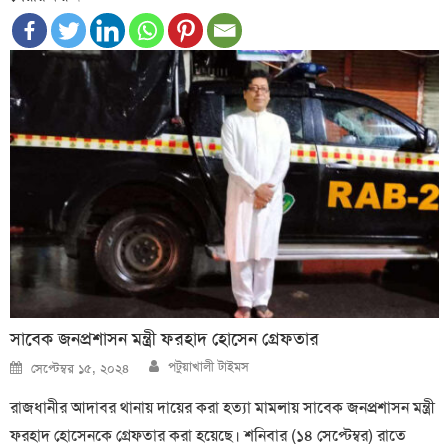
সাবেক জনপ্রশাসন মন্ত্রী ফরহাদ হোসেন গ্রেফতার
Author
Posted
পটুয়াখালী টাইমস
সেপ্টেম্বর ১৫, ২০২৪
on
রাজধানীর আদাবর থানায় দায়ের করা হত্যা মামলায় সাবেক জনপ্রশাসন মন্ত্রী
ফরহাদ হোসেনকে গ্রেফতার করা হয়েছে। শনিবার (১৪ সেপ্টেম্বর) রাতে