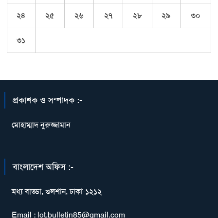
২৪
২৫
২৬
২৭
২৮
২৯
৩০
৩১
প্রকাশক ও সম্পাদক :-
মোহাম্মাদ নুরুজ্জামান
বাংলাদেশ অফিস :-
মধ্য বাড্ডা, গুলশান, ঢাকা-১২১২
Email : lot.bulletin85@gmail.com