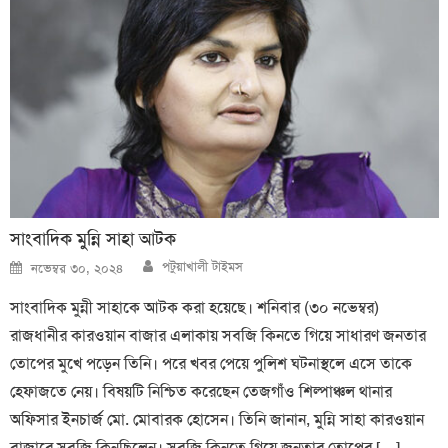
সাংবাদিক মুন্নি সাহা আটক
Author
Posted
পটুয়াখালী টাইমস
নভেম্বর ৩০, ২০২৪
on
সাংবাদিক মুন্নী সাহাকে আটক করা হয়েছে। শনিবার (৩০ নভেম্বর)
রাজধানীর কারওয়ান বাজার এলাকায় সবজি কিনতে গিয়ে সাধারণ জনতার
তোপের মুখে পড়েন তিনি। পরে খবর পেয়ে পুলিশ ঘটনাস্থলে এসে তাকে
হেফাজতে নেয়। বিষয়টি নিশ্চিত করেছেন তেজগাঁও শিল্পাঞ্চল থানার
অফিসার ইনচার্জ মো. মোবারক হোসেন। তিনি জানান, মুন্নি সাহা কারওয়ান
বাজারে সবজি কিনছিলেন। সবজি কিনতে গিয়ে জনতার তোপের […]