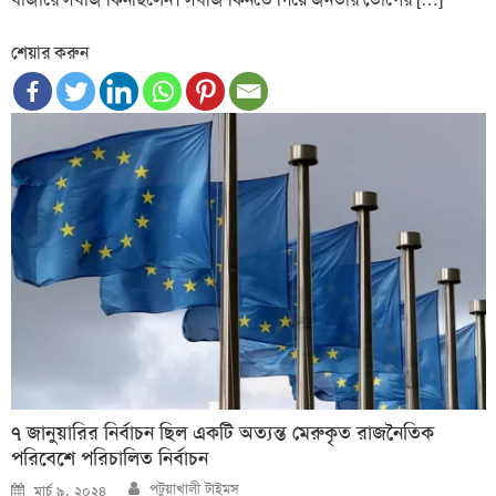
শেয়ার করুন
৭ জানুয়ারির নির্বাচন ছিল একটি অত্যন্ত মেরুকৃত রাজনৈতিক
পরিবেশে পরিচালিত নির্বাচন
Author
Posted
পটুয়াখালী টাইমস
মার্চ ৯, ২০২৪