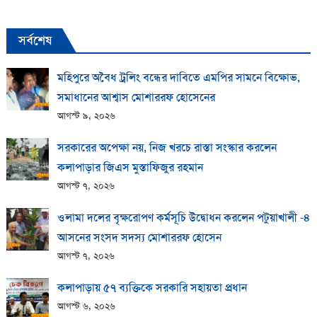
সর্বশেষ
মহিপুরে অবৈধ ট্রলিং বন্ধের দাবিতে এমপির সামনে বিক্ষোভ,
সমাধানের আশ্বাস মোশাররফ হোসেনের
আগস্ট ৯, ২০২৬
সরকারের অপেক্ষা নয়, নিজ খরচে রাস্তা সংস্কার করলেন
কলাপাড়ার জিএস মুস্তাফিজুর রহমান
আগস্ট ৭, ২০২৬
ওলামা দলের বৃক্ষরোপণ কর্মসূচি উদ্বোধন করলেন পটুয়াখালী -৪
আসনের সংসদ সদস্য মোশাররফ হোসেন
আগস্ট ৭, ২০২৬
কলাপাড়ায় ​৫৭ ব্যক্তিকে সরকারি সহায়তা প্রধান
আগস্ট ৬, ২০২৬