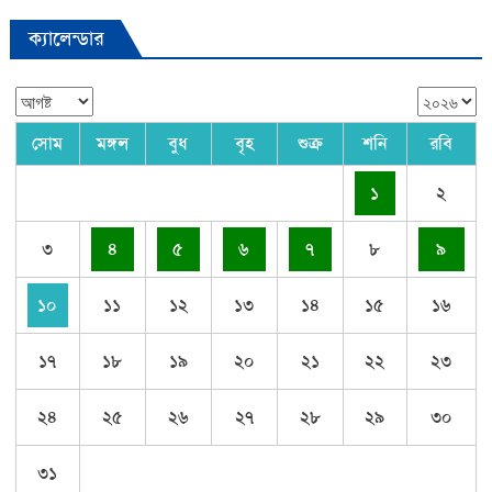
ক্যালেন্ডার
সোম
মঙ্গল
বুধ
বৃহ
শুক্র
শনি
রবি
১
২
৩
৪
৫
৬
৭
৮
৯
১০
১১
১২
১৩
১৪
১৫
১৬
১৭
১৮
১৯
২০
২১
২২
২৩
২৪
২৫
২৬
২৭
২৮
২৯
৩০
৩১