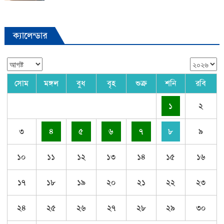
ক্যালেন্ডার
সোম
মঙ্গল
বুধ
বৃহ
শুক্র
শনি
রবি
১
২
৩
৪
৫
৬
৭
৮
৯
১০
১১
১২
১৩
১৪
১৫
১৬
১৭
১৮
১৯
২০
২১
২২
২৩
২৪
২৫
২৬
২৭
২৮
২৯
৩০