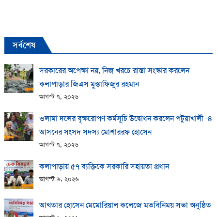
সর্বশেষ
সরকারের অপেক্ষা নয়, নিজ খরচে রাস্তা সংস্কার করলেন
কলাপাড়ার জিএস মুস্তাফিজুর রহমান
আগস্ট ৭, ২০২৬
ওলামা দলের বৃক্ষরোপণ কর্মসূচি উদ্বোধন করলেন পটুয়াখালী -৪
আসনের সংসদ সদস্য মোশাররফ হোসেন
আগস্ট ৭, ২০২৬
কলাপাড়ায় ​৫৭ ব্যক্তিকে সরকারি সহায়তা প্রধান
আগস্ট ৬, ২০২৬
আখতার হোসেন মেমোরিয়াল কলেজে মতবিনিময় সভা অনুষ্ঠিত