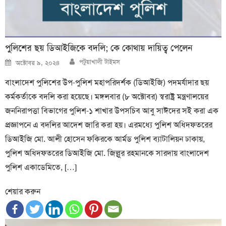
পুলিশের ছয় ডিআইজিকে বদলি; কে কোথায় দায়িত্ব পেলেন
Author
Posted
পটুয়াখালী টাইমস
অক্টোবর ৯, ২০২৪
on
বাংলাদেশ পুলিশের উপ-পুলিশ মহাপরিদর্শক (ডিআইজি) পদমর্যাদার ছয়
কর্মকর্তাকে বদলি করা হয়েছে। মঙ্গলবার (৮ অক্টোবর) স্বরাষ্ট্র মন্ত্রণালয়ের
জননিরাপত্তা বিভাগের পুলিশ-১ শাখার উপসচিব আবু সাঈদের সই করা এক
প্রজ্ঞাপনে এ বদলির আদেশ জারি করা হয়। এরমধ্যে পুলিশ অধিদফতরের
ডিআইজি মো. আলী হোসেন ফকিরকে আর্মড পুলিশ ব্যাটালিয়ন ঢাকায়,
পুলিশ অধিদফতরের ডিআইজি মো. জিল্লুর রহমানকে সারদায় বাংলাদেশ
পুলিশ একাডেমিতে, […]
শেয়ার করুন