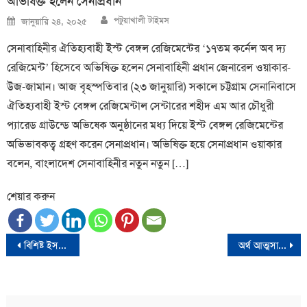
অভিষিক্ত হলেন সেনাপ্রধান
Author
Posted
পটুয়াখালী টাইমস
জানুয়ারি ২৪, ২০২৫
on
সেনাবাহিনীর ঐতিহ্যবাহী ইস্ট বেঙ্গল রেজিমেন্টের ‘১৭তম কর্নেল অব দ্য
রেজিমেন্ট’ হিসেবে অভিষিক্ত হলেন সেনাবাহিনী প্রধান জেনারেল ওয়াকার-
উজ-জামান। আজ বৃহস্পতিবার (২৩ জানুয়ারি) সকালে চট্টগ্রাম সেনানিবাসে
ঐতিহ্যবাহী ইস্ট বেঙ্গল রেজিমেন্টাল সেন্টারের শহীদ এম আর চৌধুরী
প্যারেড গ্রাউন্ডে অভিষেক অনুষ্ঠানের মধ্য দিয়ে ইস্ট বেঙ্গল রেজিমেন্টের
অভিভাবকত্ব গ্রহণ করেন সেনাপ্রধান। অভিষিক্ত হয়ে সেনাপ্রধান ওয়াকার
বলেন, বাংলাদেশ সেনাবাহিনীর নতুন নতুন […]
শেয়ার করুন
Post
বিশিষ্ট ইসলামী চিন্তাবিদ মাওলানা লুৎফুর রহমানের ইন্তেকাল
অর্থ আত্মসাৎ মামলায় ড. ইউনূসের জামিন
navigation