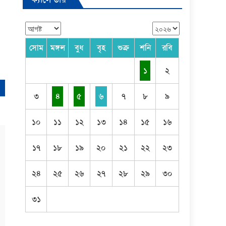
সোম
মঙ্গল
বুধ
বৃহ
শুক্র
শনি
রবি
১
২
৩
৪
৫
৬
৭
৮
৯
১০
১১
১২
১৩
১৪
১৫
১৬
১৭
১৮
১৯
২০
২১
২২
২৩
২৪
২৫
২৬
২৭
২৮
২৯
৩০
৩১