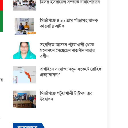
মিসর-ইসরায়েল সম্পর্কে টানাপোড়েন
মির্জাগঞ্জে ৪০০ গ্রাম গাঁজাসহ মাদক
কারবারি আটক
সংরক্ষিত আসনে পটুয়াখালী থেকে
মনোনয়ন পেয়েছেন নাজনীন নাহার
রশীদ
৭
রাখাইনে সংঘাত: নতুন সংকটে রোহিঙ্গা
প্রত্যাবাসন?
ের
মির্জাগঞ্জে পটুয়াখালী টাইমস এর
উদ্বোধন
ম
ক্যালেন্ডার