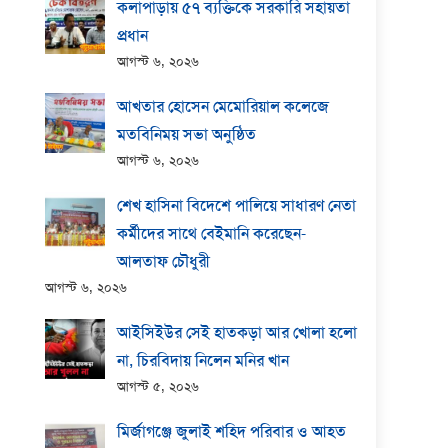
কলাপাড়ায় ​৫৭ ব্যক্তিকে সরকারি সহায়তা
প্রধান
আগস্ট ৬, ২০২৬
আখতার হোসেন মেমোরিয়াল কলেজে
মতবিনিময় সভা অনুষ্ঠিত
আগস্ট ৬, ২০২৬
শেখ হাসিনা বিদেশে পালিয়ে সাধারণ নেতা
কর্মীদের সাথে বেইমানি করেছেন-
আলতাফ চৌধুরী
আগস্ট ৬, ২০২৬
আইসিইউর সেই হাতকড়া আর খোলা হলো
না, চিরবিদায় নিলেন মনির খান
আগস্ট ৫, ২০২৬
মির্জাগঞ্জে জুলাই শহিদ পরিবার ও আহত