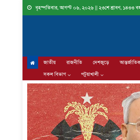
Skip
বৃহস্পতিবার, আগস্ট ০৬, ২০২৬ || ২৩শে শ্রাবণ, ১৪৩৩ বঙ্গ
to
content
জাতীয়
রাজনীতি
দেশজুড়ে
আন্তর্জাতি
সকল বিভাগ
পটুয়াখালী