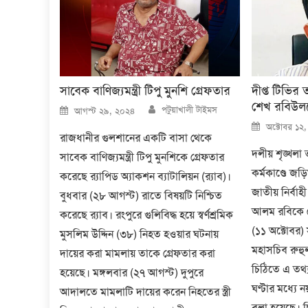
সাবেক বাণিজ্যমন্ত্রী টিপু মুনশি গ্রেফতার
দীপ্ত টিভির
শেখ রবিউল
Author
Posted
পটুয়াখালী টাইমস
আগস্ট ২৯, ২০২৪
on
Posted
অক্টোবর ১২
on
রাজধানীর গুলশানের একটি বাসা থেকে
দলীয় শৃঙ্খলা
সাবেক বাণিজ্যমন্ত্রী টিপু মুনশিকে গ্রেফতার
কর্মকাণ্ডে জ
করেছে র‍্যাপিড অ্যাকশন ব্যাটালিয়ন (র‍্যাব)।
জাতীয় নির্বা
বুধবার (২৮ আগস্ট) রাতে বিষয়টি নিশ্চিত
আলম রবিকে শ
করেছে র‍্যাব। রংপুরে গুলিবিদ্ধ হয়ে স্বর্ণশ্রমিক
(১১ অক্টোবর) স
মুসলিম উদ্দিন (৩৮) নিহত হওয়ার ঘটনায়
মহাসচিব রুহু
দায়ের করা মামলায় তাকে গ্রেফতার করা
চিঠিতে এ তথ
হয়েছে। মঙ্গলবার (২৭ আগস্ট) দুপুরে
ঘণ্টার মধ্যে 
আদালতে মামলাটি দায়ের করেন নিহতের স্ত্রী
বলা হয়েছে। চ