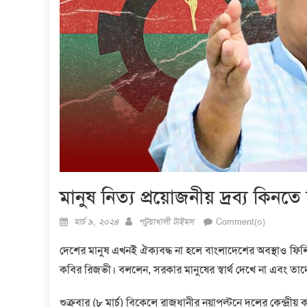
মানুষ নিত্য প্রয়োজনীয় দ্রব্য কিনত
Posted
Author
মার্চ ৯, ২০২৪
পটুয়াখালী টাইমস
Comment(০)
on
দেশের মানুষ এখনই ঐক্যবদ্ধ না হলে বাংলাদেশের অবস্থাও ফিলি
কবির রিজভী। বললেন, সরকার মানুষের স্বার্থ দেখে না এবং 
শুক্রবার (৮ মার্চ) বিকেলে রাজধানীর নয়াপল্টনে দলের কেন্দ্রীয়