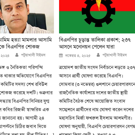
 তামিম হত্যা মামলার আসামি
বিএনপির চূড়ান্ত তালিকা প্রকাশ; ২৩৭
কে বিএনপির শোকজ
আসনে মনোনয়ন পেলেন যারা
Author
Author
Posted
পটুয়াখালী টাইমস
পটুয়াখালী টাইমস
, ২০২৪
নভেম্বর ৪, ২০২৫
on
 ভঙ্গ ও নৈতিকতা পরিপন্থি
ত্রয়োদশ জাতীয় সংসদ নির্বাচনে লড়তে ২৩
ড়িত থাকার অভিযোগে বিএনপির
আসনে প্রার্থী ঘোষণা করেছে বিএনপি।
হী কমিটির সদস্য শেখ রবিউল
সোমবার (৩ নভেম্বর) গুলশানে চেয়ারপারসন
োকজ করেছে দলটি। শুক্রবার
রাজনৈতিক কার্যালয়ে দলের জাতীয় স্থায়ী
ন্ধ্যায় বিএনপির সিনিয়র যুগ্ম
কমিটির বৈঠক শেষে আয়োজিত সংবাদ
ল কবির রিজভী স্বাক্ষরিত এক
সম্মেলনে প্রার্থীদের নাম ঘোষণা করেন দলের
্য জানানো হয়। আগামী ২৪
মহাসচিব মির্জা ফখরুল ইসলাম আলমগীর।
নয়াপল্টনে চিঠির জবাব দিতে
ঘোষণা অনুযায়ী, বিএনপি চেয়ারপারসন বেগ
িঠিতে বলা হয়, দীপ্ত টিভির […]
খালেদা জিয়া ফেনী-১, বগুড়া-৭ ও