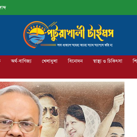
াব্দ
ক
অর্থ-বাণিজ্য
খেলাধুলা
বিনোদন
স্বাস্থ্য ও চিকিৎসা
শি