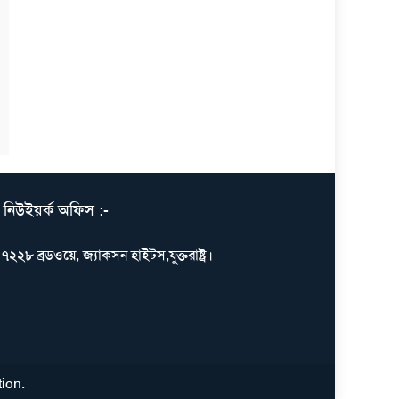
নিউইয়র্ক অফিস :-
৭২২৮ ব্রডওয়ে, জ্যাকসন হাইটস,যুক্তরাষ্ট্র।
tion
.