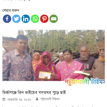
শেয়ার করুন
মির্জাগঞ্জে তিন ভাইয়ের বসতঘর পুড়ে ছাই
Author
Posted
পটুয়াখালী টাইমস
ফেব্রুয়ারি ২৪, ২০২৬
on