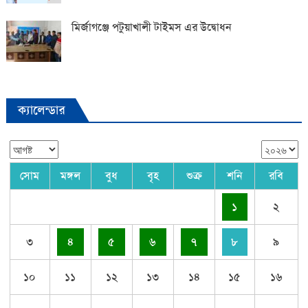
মির্জাগঞ্জে পটুয়াখালী টাইমস এর উদ্বোধন
ক্যালেন্ডার
সোম
মঙ্গল
বুধ
বৃহ
শুক্র
শনি
রবি
১
২
৩
৪
৫
৬
৭
৮
৯
১০
১১
১২
১৩
১৪
১৫
১৬