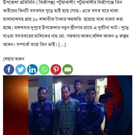
উপজেলা প্রতিনিধি ( মির্জাগঞ্জ) পটুয়াখালীঃ পটুয়াখালীর মির্জাগঞ্জে তিন
ভাইয়ের তিনটি বসতঘর পুড়ে ছাই হয়ে গেছে। এতে বসত ঘরে থাকা
মালামালসহ প্রায় ১০ লক্ষাধীক টাকার ক্ষয়ক্ষতি হয়েছে বলে ধারণা করা
হচ্ছে। মঙ্গলবার দুপুরে উপজেলার নতুন শ্রীনগর গ্রামে এ দুর্ঘটনা ঘটে। পুড়ে
যাওয়া বসতঘরের মালিকের নাম মো. গফফার আকন,খলিল আকন ও রুস্তুম
আকন। সম্পর্কে তারা তিন ভাই। […]
শেয়ার করুন