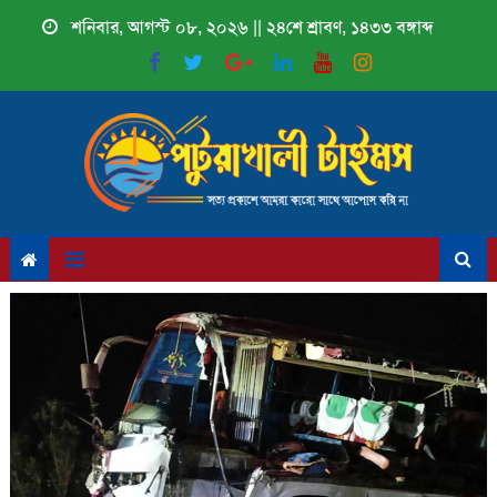
Skip
শনিবার, আগস্ট ০৮, ২০২৬ || ২৪শে শ্রাবণ, ১৪৩৩ বঙ্গাব্দ
to
content