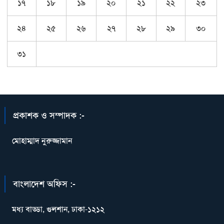
১৭
১৮
১৯
২০
২১
২২
২৩
২৪
২৫
২৬
২৭
২৮
২৯
৩০
৩১
প্রকাশক ও সম্পাদক :-
মোহাম্মাদ নুরুজ্জামান
বাংলাদেশ অফিস :-
মধ্য বাড্ডা, গুলশান, ঢাকা-১২১২