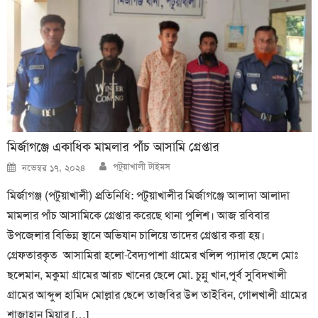
মির্জাগঞ্জে একাধিক মামলার পাঁচ আসামি গ্রেপ্তার
Author
Posted
পটুয়াখালী টাইমস
নভেম্বর ১৭, ২০২৪
on
মির্জাগঞ্জ (পটুয়াখালী) প্রতিনিধি: পটুয়াখালীর মির্জাগঞ্জে আলাদা আলাদা
মামলার পাঁচ আসামিকে গ্রেপ্তার করেছে থানা পুলিশ। আজ রবিবার
উপজেলার বিভিন্ন স্থানে অভিযান চালিয়ে তাদের গ্রেপ্তার করা হয়।
গ্রেফতারকৃত আসামিরা হলো-বৈদ্যপাশা গ্রামের খলিল প্যাদার ছেলে মোঃ
ছলেমান, মকুমা গ্রামের আরচ খানের ছেলে মো. চুন্নু খান,পূর্ব সুবিদখালী
গ্রামের আব্দুল হামিদ মোল্লার ছেলে তাজবির উল তাইবিন, গোলখালী গ্রামের
শাজাহান মিয়ার […]