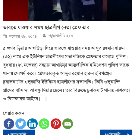
ভারতে যাওয়ার সময় ছাত্রলীগ নেতা গ্রেফতার
Author
Posted
পটুয়াখালী টাইমস
নভেম্বর ২৮, ২০২৪
on
ব্রাহ্মণবাড়িয়ার আখাউড়া দিয়ে ভারতে যাওয়ার সময় আব্দুর রহমান হারুন
(৩২) নামে এক ইউনিয়ন ছাত্রলীগের সভাপতিকে গ্রেফতার করেছে পুলিশ।
বুধবার (২৭ নভেম্বর) সন্ধ্যায় আখাউড়া আন্তর্জাতিক ইমিগ্রেশন পুলিশ তাকে
থানায় সোপর্দ করে। গ্রেফতারকৃত আব্দুর রহমান হারুন হবিগঞ্জের
চুনারুঘাটের ওলুকান্দি ইউনিয়ন ছাত্রলীগের সভাপতি। তিনি ওলুকান্দি
গ্রামের বাসিন্দা আলফু মিয়ার ছেলে। তার বিরুদ্ধে চুনারুঘাট থানায় নাশকতা
ও বিস্ফোরক আইনে […]
শেয়ার করুন
Post
ডায়াগনস্টিক সেন্টারে অ্যানেসথেসিয়া বন্ধ, মানতে হবে ১০ নির্দেশনা
গণবিরোধী সরকার জবাবদিহিতার ধার-ধারে না: রিজভী