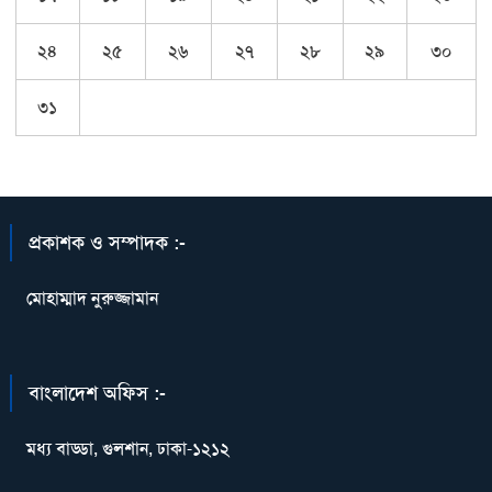
২৪
২৫
২৬
২৭
২৮
২৯
৩০
৩১
প্রকাশক ও সম্পাদক :-
মোহাম্মাদ নুরুজ্জামান
বাংলাদেশ অফিস :-
মধ্য বাড্ডা, গুলশান, ঢাকা-১২১২