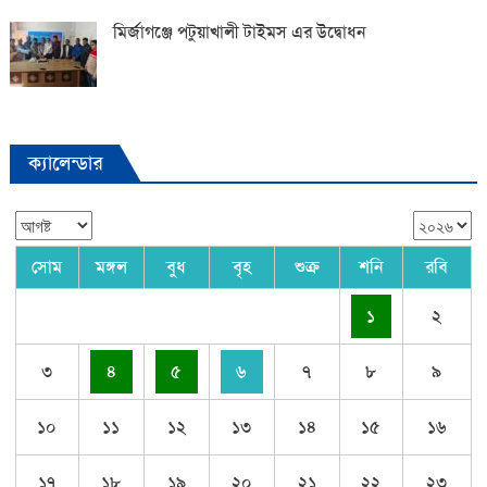
মির্জাগঞ্জে পটুয়াখালী টাইমস এর উদ্বোধন
ক্যালেন্ডার
সোম
মঙ্গল
বুধ
বৃহ
শুক্র
শনি
রবি
১
২
৩
৪
৫
৬
৭
৮
৯
১০
১১
১২
১৩
১৪
১৫
১৬
১৭
১৮
১৯
২০
২১
২২
২৩