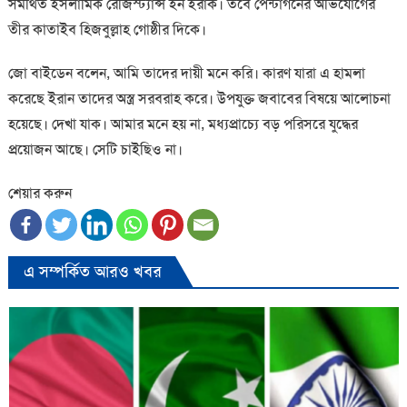
সমর্থিত ইসলামিক রেজিস্ট্যান্স ইন ইরাক। তবে পেন্টাগনের অভিযোগের
তীর কাতাইব হিজবুল্লাহ গোষ্ঠীর দিকে।
জো বাইডেন বলেন, আমি তাদের দায়ী মনে করি। কারণ যারা এ হামলা
করেছে ইরান তাদের অস্ত্র সরবরাহ করে। উপযুক্ত জবাবের বিষয়ে আলোচনা
হয়েছে। দেখা যাক। আমার মনে হয় না, মধ্যপ্রাচ্যে বড় পরিসরে যুদ্ধের
প্রয়োজন আছে। সেটি চাইছিও না।
শেয়ার করুন
এ সম্পর্কিত আরও খবর