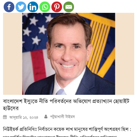
বাংলাদেশ ইস্যুতে নীতি পরিবর্তনের অভিযোগ প্রত্যাখ্যান হোয়াইট
হাউসের
Author
Posted
পটুয়াখালী টাইমস
জানুয়ারি ১২, ২০২৪
on
নিউইয়র্ক প্রতিনিধিঃ নির্বাচনে কয়েক লাখ মানুষের শান্তিপূর্ণ অংশগ্রহণ ছিল :