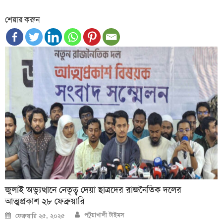
শেয়ার করুন
জুলাই অভ্যুত্থানে নেতৃত্ব দেয়া ছাত্রদের রাজনৈতিক দলের
আত্মপ্রকাশ ২৮ ফেব্রুয়ারি
Author
Posted
পটুয়াখালী টাইমস
ফেব্রুয়ারি ২৫, ২০২৫
on