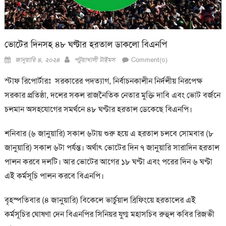
ভোটের দিনসহ ৪৮ ঘণ্টার হরতাল ডাকলো বিএনপি
Posted
Author
জানুয়ারি ৪, ২০২৪
পটুয়াখালী টাইমস
Comment(০)
on
স্টাফ রিপোর্টারঃ সরকারের পদত্যাগ, নির্বাচনকালীন নির্দলীয় নিরপেক্ষ
সরকার প্রতিষ্ঠা, দলের সকল রাজনৈতিক নেতার মুক্তি দাবি এবং ভোট বর্জনে
চলমান অসহযোগের সমর্থনে ৪৮ ঘণ্টার হরতাল ডেকেছে বিএনপি।
শনিবার (৬ জানুয়ারি) সকাল ৬টায় শুরু হয়ে এ হরতাল চলবে সোমবার (৮
জানুয়ারি) সকাল ৬টা পর্যন্ত। অর্থাৎ ভোটের দিন ৭ জানুয়ারি সারাদিন হরতাল
পালন করবে দলটি। আর ভোটের আগের ১৮ ঘণ্টা এবং পরের দিন ৬ ঘণ্টা
এই কর্মসূচি পালন করবে বিএনপি।
বৃহস্পতিবার (৪ জানুয়ারি) বিকেলে ভার্চুয়াল ব্রিফিংয়ে হরতালের এই
কর্মসূচির ঘোষণা দেন বিএনপির সিনিয়র যুগ্ম মহাসচিব রুহুল কবির রিজভী