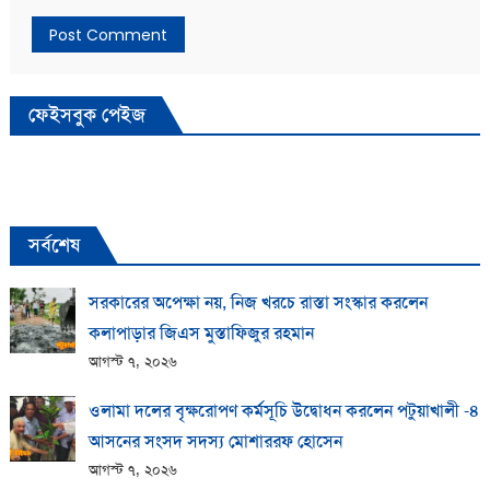
ফেইসবুক পেইজ
সর্বশেষ
সরকারের অপেক্ষা নয়, নিজ খরচে রাস্তা সংস্কার করলেন
কলাপাড়ার জিএস মুস্তাফিজুর রহমান
আগস্ট ৭, ২০২৬
ওলামা দলের বৃক্ষরোপণ কর্মসূচি উদ্বোধন করলেন পটুয়াখালী -৪
আসনের সংসদ সদস্য মোশাররফ হোসেন
আগস্ট ৭, ২০২৬