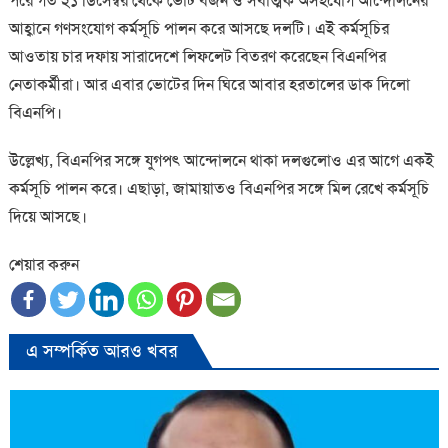
পরে গত ২১ ডিসেম্বর থেকে ভোট বর্জন ও সর্বাত্মক অসহযোগ আন্দোলনের
আহ্বানে গণসংযোগ কর্মসূচি পালন করে আসছে দলটি। এই কর্মসূচির
আওতায় চার দফায় সারাদেশে লিফলেট বিতরণ করেছেন বিএনপির
নেতাকর্মীরা। আর এবার ভোটের দিন ঘিরে আবার হরতালের ডাক দিলো
বিএনপি।
উল্লেখ্য, বিএনপির সঙ্গে যুগপৎ আন্দোলনে থাকা দলগুলোও এর আগে একই
কর্মসূচি পালন করে। এছাড়া, জামায়াতও বিএনপির সঙ্গে মিল রেখে কর্মসূচি
দিয়ে আসছে।
শেয়ার করুন
এ সম্পর্কিত আরও খবর