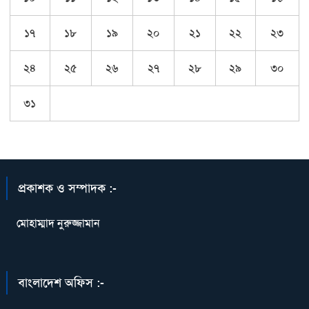
১৭
১৮
১৯
২০
২১
২২
২৩
২৪
২৫
২৬
২৭
২৮
২৯
৩০
৩১
প্রকাশক ও সম্পাদক :-
মোহাম্মাদ নুরুজ্জামান
বাংলাদেশ অফিস :-