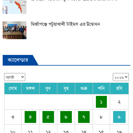
মির্জাগঞ্জে পটুয়াখালী টাইমস এর উদ্বোধন
ক্যালেন্ডার
সোম
মঙ্গল
বুধ
বৃহ
শুক্র
শনি
রবি
১
২
৩
৪
৫
৬
৭
৮
৯
১০
১১
১২
১৩
১৪
১৫
১৬