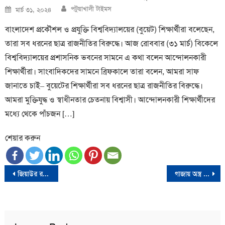
Author
Posted
পটুয়াখালী টাইমস
মার্চ ৩১, ২০২৪
on
বাংলাদেশ প্রকৌশল ও প্রযুক্তি বিশ্ববিদ্যালয়ের (বুয়েট) শিক্ষার্থীরা বলেছেন,
তারা সব ধরনের ছাত্র রাজনীতির বিরুদ্ধে। আজ রোববার (৩১ মার্চ) বিকেলে
বিশ্ববিদ্যালয়ের প্রশাসনিক ভবনের সামনে এ কথা বলেন আন্দোলনকারী
শিক্ষার্থীরা। সাংবাদিকদের সামনে ব্রিফকালে তারা বলেন, আমরা সাফ
জানাতে চাই– বুয়েটের শিক্ষার্থীরা সব ধরনের ছাত্র রাজনীতির বিরুদ্ধে।
আমরা মুক্তিযুদ্ধ ও স্বাধীনতার চেতনায় বিশ্বাসী। আন্দোলনকারী শিক্ষার্থীদের
মধ্যে থেকে পাঁচজন […]
শেয়ার করুন
Post
জিয়াউর রহমান গার্মেন্টস শিল্পের মাধ্যমে দেশকে বিশ্বদরবারে তুলে ধরেছেন
গাজায় অস্ত্র দিয়ে গণহত্যায় শামিল হয়েছে আমেরিকা: বার্নি স্যান্ডার্স
navigation