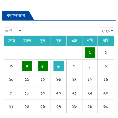
ক্যালেন্ডার
সোম
মঙ্গল
বুধ
বৃহ
শুক্র
শনি
রবি
১
২
৩
৪
৫
৬
৭
৮
৯
১০
১১
১২
১৩
১৪
১৫
১৬
১৭
১৮
১৯
২০
২১
২২
২৩
২৪
২৫
২৬
২৭
২৮
২৯
৩০