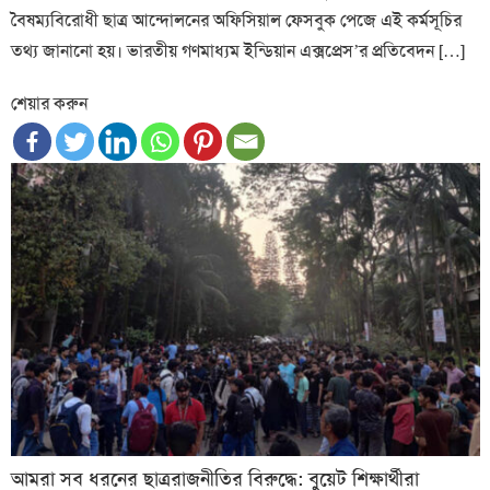
বৈষম্যবিরোধী ছাত্র আন্দোলনের অফিসিয়াল ফেসবুক পেজে এই কর্মসূচির
তথ্য জানানো হয়। ভারতীয় গণমাধ্যম ইন্ডিয়ান এক্সপ্রেস’র প্রতিবেদন […]
শেয়ার করুন
আমরা সব ধরনের ছাত্ররাজনীতির বিরুদ্ধে: বুয়েট শিক্ষার্থীরা