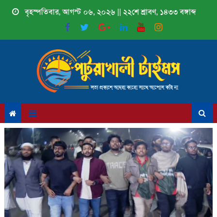
Skip
বৃহস্পতিবার, আগস্ট ০৬, ২০২৬ || ২২শে শ্রাবণ, ১৪৩৩ বঙ্গাব্দ
to
content