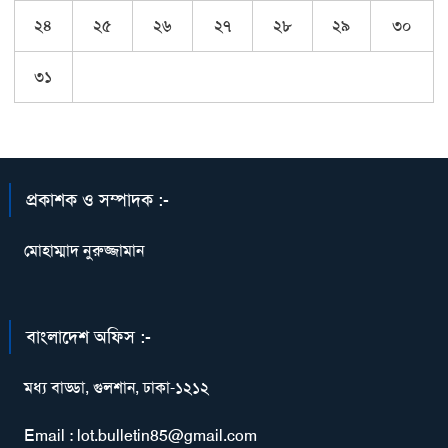
২৪
২৫
২৬
২৭
২৮
২৯
৩০
৩১
প্রকাশক ও সম্পাদক :-
মোহাম্মাদ নুরুজ্জামান
বাংলাদেশ অফিস :-
মধ্য বাড্ডা, গুলশান, ঢাকা-১২১২
Email : lot.bulletin85@gmail.com