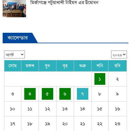
মির্জাগঞ্জে পটুয়াখালী টাইমস এর উদ্বোধন
ক্যালেন্ডার
সোম
মঙ্গল
বুধ
বৃহ
শুক্র
শনি
রবি
১
২
৩
৪
৫
৬
৭
৮
৯
১০
১১
১২
১৩
১৪
১৫
১৬
১৭
১৮
১৯
২০
২১
২২
২৩