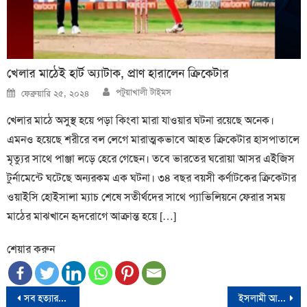
খেলার মাঠেই হার্ট অ্যাটাক, প্রাণ হারালেন ক্রিকেটার
Author
Posted
পটুয়াখালী টাইমস
ফেব্রুয়ারি ২৫, ২০২৪
on
খেলার মাঠে অসুস্থ হয়ে পড়া কিংবা মারা যাওয়ার ঘটনা রয়েছে অনেক।
এমনও হয়েছে শরীরে বল লেগে মারাত্মকভাবে আহত ক্রিকেটার হাসপাতালে
মৃত্যুর সাথে পাঞ্জা লড়ে হেরে গেছেন। তবে ভারতের ঘরোয়া আসর এইজিস
টুর্নামেন্টে ঘটেছে অন্যরকম এক ঘটনা। ৩৪ বছর বয়সী কর্ণাটকের ক্রিকেটার
ওয়াইসি হোইসালা ম্যাচ শেষে সতীর্থদের সাথে প্যাভিলিয়নে ফেরার সময়
মাঠের মাঝখানে হৃদরোগে আক্রান্ত হয়ে […]
শেয়ার করুন
Post
সব হত্যার বিচার করা হবে : মির্জা আব্বাস
ইসলামী আইনকে ছোট করার পথ খুঁজতে ব্যস্ত আন্তর্জাতিক বিশ্ব