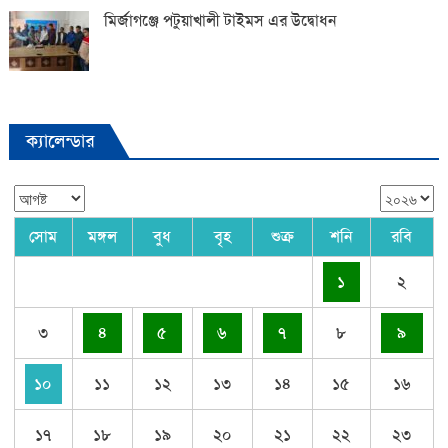
মির্জাগঞ্জে পটুয়াখালী টাইমস এর উদ্বোধন
ক্যালেন্ডার
সোম
মঙ্গল
বুধ
বৃহ
শুক্র
শনি
রবি
১
২
৩
৪
৫
৬
৭
৮
৯
১০
১১
১২
১৩
১৪
১৫
১৬
১৭
১৮
১৯
২০
২১
২২
২৩