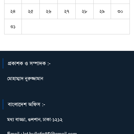
২৪
২৫
২৬
২৭
২৮
২৯
৩০
৩১
প্রকাশক ও সম্পাদক :-
মোহাম্মাদ নুরুজ্জামান
বাংলাদেশ অফিস :-
মধ্য বাড্ডা, গুলশান, ঢাকা-১২১২
Email : lot.bulletin85@gmail.com