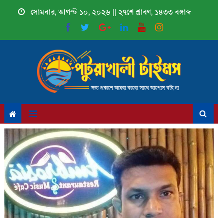
Skip
সোমবার, আগস্ট ১০, ২০২৬ || ২৭শে শ্রাবণ, ১৪৩৩ বঙ্গাব্দ
to
content