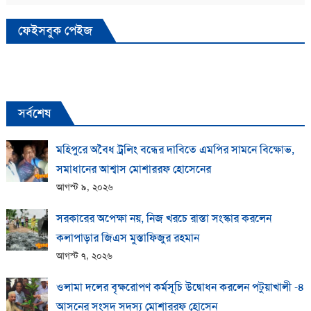
ফেইসবুক পেইজ
সর্বশেষ
মহিপুরে অবৈধ ট্রলিং বন্ধের দাবিতে এমপির সামনে বিক্ষোভ,
সমাধানের আশ্বাস মোশাররফ হোসেনের
আগস্ট ৯, ২০২৬
সরকারের অপেক্ষা নয়, নিজ খরচে রাস্তা সংস্কার করলেন
কলাপাড়ার জিএস মুস্তাফিজুর রহমান
আগস্ট ৭, ২০২৬
ওলামা দলের বৃক্ষরোপণ কর্মসূচি উদ্বোধন করলেন পটুয়াখালী -৪
আসনের সংসদ সদস্য মোশাররফ হোসেন