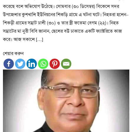
করেছে বলে অভিযোগ উঠেছে। সোমবার (৩০ ডিসেম্বর) বিকেলে সদর
উপজেলার কুশখালি ইউনিয়নের শিকড়ি গ্রামে এ ঘটনা ঘটে। নিহতরা হলেন–
শিকড়ী গ্রামের সম্রাট ঢালী (৩০) ও তার স্ত্রী ফতেমা বেগম (২২)। নিহত
সম্রাটের মা নুরী বিবি জানান, ছেলের বউ ঢাকাতে একটি ফ্যাক্টরিতে কাজ
করে। আজ সকালে […]
শেয়ার করুন