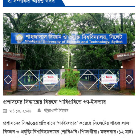
এ সম্পর্কিত আরও খবর
প্রশাসনের সিদ্ধান্তের বিরুদ্ধে শাবিপ্রবিতে গণ-ইফতার
Author
Posted
পটুয়াখালী টাইমস
মার্চ ১৩, ২০২৪
on
প্রশাসনের সিদ্ধান্তের প্রতিবাদে ‘গণইফতার’ করেছে সিলেটের শাহজালাল
বিজ্ঞান ও প্রযুক্তি বিশ্ববিদ্যালয়ের (শাবিপ্রবি) শিক্ষার্থীরা। মঙ্গলবার (১২ মার্চ)