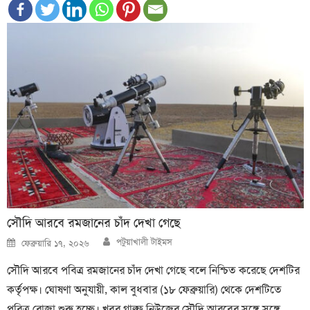
সৌদি আরবে রমজানের চাঁদ দেখা গেছে
Author
Posted
পটুয়াখালী টাইমস
ফেব্রুয়ারি ১৭, ২০২৬
on
সৌদি আরবে পবিত্র রমজানের চাঁদ দেখা গেছে বলে নিশ্চিত করেছে দেশটির
কর্তৃপক্ষ। ঘোষণা অনুযায়ী, কাল বুধবার (১৮ ফেব্রুয়ারি) থেকে দেশটিতে
পবিত্র রোজা শুরু হচ্ছে। খবর গাল্ফ নিউজের সৌদি আরবের সঙ্গে সঙ্গে