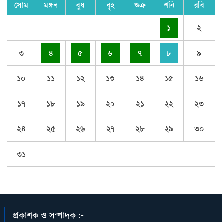
সোম
মঙ্গল
বুধ
বৃহ
শুক্র
শনি
রবি
১
২
৩
৪
৫
৬
৭
৮
৯
১০
১১
১২
১৩
১৪
১৫
১৬
১৭
১৮
১৯
২০
২১
২২
২৩
২৪
২৫
২৬
২৭
২৮
২৯
৩০
৩১
প্রকাশক ও সম্পাদক :-