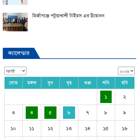
মির্জাগঞ্জে পটুয়াখালী টাইমস এর উদ্বোধন
ক্যালেন্ডার
সোম
মঙ্গল
বুধ
বৃহ
শুক্র
শনি
রবি
১
২
৩
৪
৫
৬
৭
৮
৯
১০
১১
১২
১৩
১৪
১৫
১৬