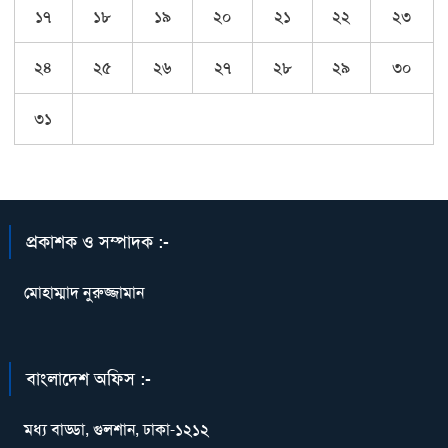
১৭
১৮
১৯
২০
২১
২২
২৩
২৪
২৫
২৬
২৭
২৮
২৯
৩০
৩১
প্রকাশক ও সম্পাদক :-
মোহাম্মাদ নুরুজ্জামান
বাংলাদেশ অফিস :-
মধ্য বাড্ডা, গুলশান, ঢাকা-১২১২