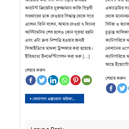
কনটেন্ট ক্রিয়েটর নুরুজ্জামান কাফি বিপ্লবী
একাডেমির স্যা
সরকারের ডাক দেওয়ার সিদ্ধান্ত থেকে সরে
থেকে মনোনয়
এলেন৷ তিনি বলেন, আমার দেওয়া ৭ দিনের
বিটজ ও জ্যাক
আল্টিমেটাম শেষ হলেও কোন সূরাহা হয়নি
চূড়ান্ত তালিক
এবং এটা দ্রুত নিষ্পত্তি হওয়ার জন্যই
ক্যাটাগরিতে ম
সিআইডিতে মামলা ট্রান্সফার করা হয়েছে।
নোলানের ওপে
ইতিমধ্যে ইনভেস্টিগেশন করা শুরু […]
ক্যাটাগরিতে মন
আছে ইয়োর্গো
শেয়ার করুন
শেয়ার করুন
Post
বেনাপোল এক্স‌প্রেসে অগ্নিকাণ্ডে নিহত ৪ জনের মরদেহ হস্তান্তর
navigation