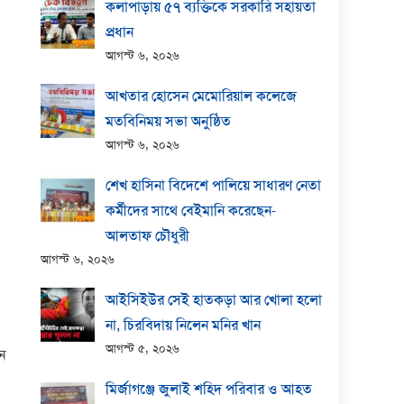
কলাপাড়ায় ​৫৭ ব্যক্তিকে সরকারি সহায়তা
প্রধান
আগস্ট ৬, ২০২৬
আখতার হোসেন মেমোরিয়াল কলেজে
মতবিনিময় সভা অনুষ্ঠিত
আগস্ট ৬, ২০২৬
শেখ হাসিনা বিদেশে পালিয়ে সাধারণ নেতা
কর্মীদের সাথে বেইমানি করেছেন-
আলতাফ চৌধুরী
আগস্ট ৬, ২০২৬
আইসিইউর সেই হাতকড়া আর খোলা হলো
না, চিরবিদায় নিলেন মনির খান
আগস্ট ৫, ২০২৬
ন
মির্জাগঞ্জে জুলাই শহিদ পরিবার ও আহত