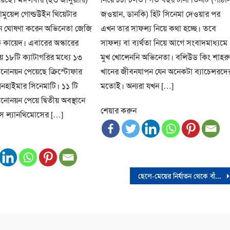
মুয়েল গোল্ডউইন থিয়েটার
জওয়ান, ডানকি) হিট সিনেমা দেওয়ার পর
ন ঘোষণা করেন অভিনেতা জেজি
এখন তার সাফল্য নিয়ে কথা হচ্ছে। তবে
 কায়েদ। এবারের অস্কারের
সাফল্য বা ব্যর্থতা নিয়ে আগে সংবাদমাধ্যমে
ায় ১৮টি ক্যাটাগরির মধ্যে ১৩
মুখ খোলেননি অভিনেতা। বলিউড কিং শাহর
নোনয়ন পেয়েছে ক্রিস্টোফার
খানের জীবনযাপন যেন অনেকটা ব্যাচেলরদে
নহাইমার সিনেমাটি। ১১ টি
মতোই। অন্যরা যখন […]
োনয়ন পেয়ে দ্বিতীয় অবস্থানে
শেয়ার করুন
স ল্যানথিমোসের […]
ছেলে-মেয়ের নির্যাতন থেকে বাঁচতে আদালতে ৭২ বছরের বৃদ্ধা