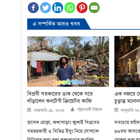
এ সম্পর্কিত আরও খবর
বিপ্লবী সরকারের ডাক থেকে সরে
এক নজরে দে
দাঁড়ালেন কনটেন্ট ক্রিয়েটর কাফি
চূড়ান্ত মনো
Author
Posted
Posted
পটুয়াখালী টাইমস
ফেব্রুয়ারি ১৯, ২০২৫
জানুয়ারি ২
on
on
রাসেল মোল্লা, কলাপাড়াঃ জুলাই বিপ্লবের
সবচেয়ে মর্যাদা
সমন্বয়কারী ও বিভিন্ন ইস্যু নিয়ে সোশ্যাল
৯৬তম আসরের চ
মিডিয়ায় কথা বলা কলাপাড়ার জনপ্রিয়
ঘোষণা করা হয়