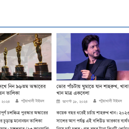
খে নিন ৯৬তম অস্কারের
ভোর পাঁচটায় ঘুমাতে যান শাহরুখ, খাব
নয়ন তালিকা
খান মাত্র একবেলা
Author
Author
Posted
পটুয়াখালী টাইমস
পটুয়াখালী টাইমস
৪, ২০২৪
আগস্ট ১৮, ২০২৪
on
পূর্ণ চলচ্চিত্র পুরস্কার অস্কারের
কয়েক বছর ধরেই চর্চায় শাহরুখ খান। ২০২
ূড়ান্ত মনোনয়ন তালিকা
সালের আগ পর্যন্ত এই বলিউড তারকার ব্যর্থ
েছে। মঙ্গলবার (২৩ জানুয়ারি)
নিয়ে চর্চা চলত। গত বছর টানা তিনটি (পাঠান