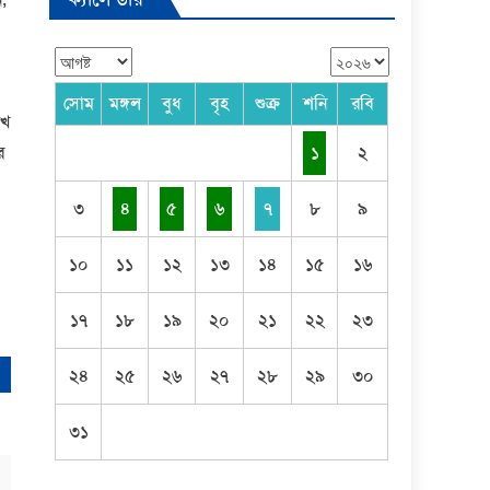
সোম
মঙ্গল
বুধ
বৃহ
শুক্র
শনি
রবি
ুখ
র
১
২
৩
৪
৫
৬
৭
৮
৯
১০
১১
১২
১৩
১৪
১৫
১৬
১৭
১৮
১৯
২০
২১
২২
২৩
২৪
২৫
২৬
২৭
২৮
২৯
৩০
৩১