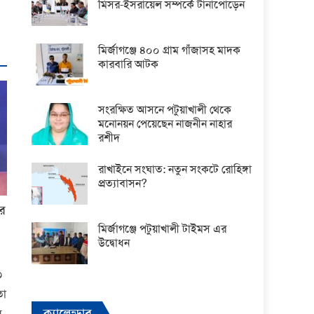
মিসর-ইসরায়েল সম্পর্কে টানাপোড়েন
মির্জাগঞ্জে ৪০০ গ্রাম গাঁজাসহ মাদক
কারবারি আটক
সংরক্ষিত আসনে পটুয়াখালী থেকে
মনোনয়ন পেয়েছেন নাজনীন নাহার
রশীদ
রাখাইনে সংঘাত: নতুন সংকটে রোহিঙ্গা
প্রত্যাবাসন?
ার
মির্জাগঞ্জে পটুয়াখালী টাইমস এর
উদ্বোধন
৩
তা
ক্যালেন্ডার
,