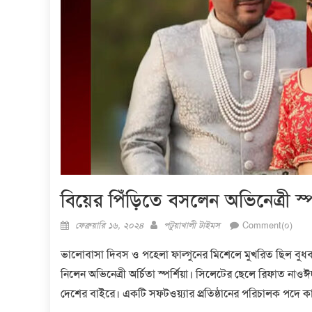
বিয়ের পিঁড়িতে বসলেন অভিনেত্রী স্পর
Posted
Author
ফেব্রুয়ারি ১৬, ২০২৪
পটুয়াখালী টাইমস
Comment(০)
on
ভালোবাসা দিবস ও পহেলা ফাল্গুনের মিশেলে মুখরিত ছিল বুধবার
নিলেন অভিনেত্রী অর্চিতা স্পর্শিয়া। সিলেটের ছেলে রিফাত ন
দেশের বাইরে। একটি সফটওয়্যার প্রতিষ্ঠানের পরিচালক পদে 