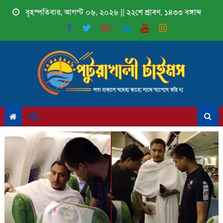
Skip
বৃহস্পতিবার, আগস্ট ০৬, ২০২৬ || ২২শে শ্রাবণ, ১৪৩৩ বঙ্গাব্দ
to
content