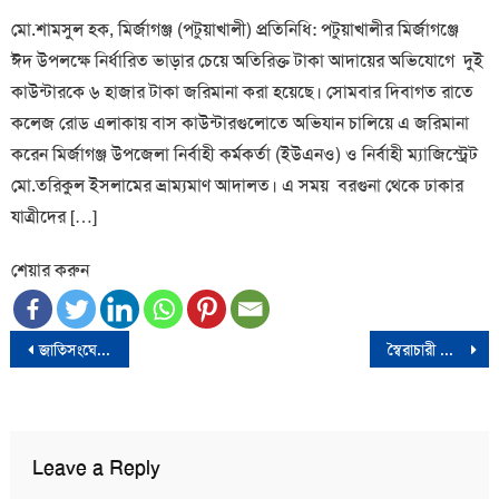
মো.শামসুল হক, মির্জাগঞ্জ (পটুয়াখালী) প্রতিনিধি: পটুয়াখালীর মির্জাগঞ্জে
ঈদ উপলক্ষে নির্ধারিত ভাড়ার চেয়ে অতিরিক্ত টাকা আদায়ের অভিযোগে দুই
কাউন্টারকে ৬ হাজার টাকা জরিমানা করা হয়েছে। সোমবার দিবাগত রাতে
কলেজ রোড এলাকায় বাস কাউন্টারগুলোতে অভিযান চালিয়ে এ জরিমানা
করেন মির্জাগঞ্জ উপজেলা নির্বাহী কর্মকর্তা (ইউএনও) ও নির্বাহী ম্যাজিস্ট্রেট
মো.তরিকুল ইসলামের ভ্রাম্যমাণ আদালত। এ সময় বরগুনা থেকে ঢাকার
যাত্রীদের […]
শেয়ার করুন
Post
জাতিসংঘের ৭৯তম সাধারণ অধিবেশন যোগ দেবেন প্রধান উপদেষ্টা
স্বৈরাচারী শাসনামলে পাচার হওয়া বিলিয়ন ডলার অর্থ দেশে ফিরিয়ে আনাই অগ্রাধিকার
navigation
Leave a Reply