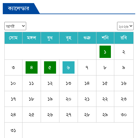
ক্যালেন্ডার
সোম
মঙ্গল
বুধ
বৃহ
শুক্র
শনি
রবি
১
২
৩
৪
৫
৬
৭
৮
৯
১০
১১
১২
১৩
১৪
১৫
১৬
১৭
১৮
১৯
২০
২১
২২
২৩
২৪
২৫
২৬
২৭
২৮
২৯
৩০
৩১