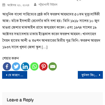
Author
Posted
পটুয়াখালী টাইমস
অক্টোবর ২০, ২০২৪
on
আধুনিক বাংলা সাহিত্যের শ্রেষ্ঠ কবি ফররুখ আহমদের ৫০তম মৃত্যুবার্ষিকী
আজ। তাঁকে ইসলামী রেনেসাঁর কবি বলা হয়। তিনি ১৯১৮ সালের ১০ জুন
মাগুরা জেলার মাঝআইল গ্রামে জন্মগ্রহণ করেন। এবং ১৯৭৪ সালের ১৯
অক্টোবর সন্ধাবেলায় ঢাকায় ইন্তেকাল করেন ফররুখ আহমদ। খানসাহেব
সৈয়দ হাতেম আলী ও রওশন আখতারের দ্বিতীয় পুত্র তিনি। ফররুখ আহমদ
১৯৩৭ সালে খুলনা জেলা স্কুল […]
শেয়ার করুন
Post
যে কারণে সামুদ জাতির বসবাসের এলাকায় যেতে নিষেধ করেছেন মহানবী (সা.)
ফুটবল কিংবদন্তি ম্যারাডোনার জার্সি নিলামে
navigation
Leave a Reply