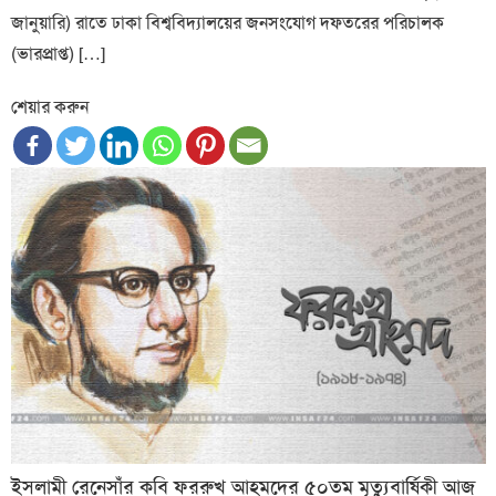
জানুয়ারি) রাতে ঢাকা বিশ্ববিদ্যালয়ের জনসংযোগ দফতরের পরিচালক
(ভারপ্রাপ্ত) […]
শেয়ার করুন
ইসলামী রেনেসাঁর কবি ফররুখ আহমদের ৫০তম মৃত্যুবার্ষিকী আজ