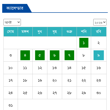
ক্যালেন্ডার
সোম
মঙ্গল
বুধ
বৃহ
শুক্র
শনি
রবি
১
২
৩
৪
৫
৬
৭
৮
৯
১০
১১
১২
১৩
১৪
১৫
১৬
১৭
১৮
১৯
২০
২১
২২
২৩
২৪
২৫
২৬
২৭
২৮
২৯
৩০
৩১