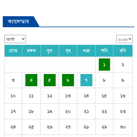
ক্যালেন্ডার
সোম
মঙ্গল
বুধ
বৃহ
শুক্র
শনি
রবি
১
২
৩
৪
৫
৬
৭
৮
৯
১০
১১
১২
১৩
১৪
১৫
১৬
১৭
১৮
১৯
২০
২১
২২
২৩
২৪
২৫
২৬
২৭
২৮
২৯
৩০