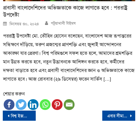
প্রবাসী বাংলাদেশিদের অভিজ্ঞতাকে কাজে লাগাতে হবে : পররাষ্ট্র
উপদেষ্টা
Author
Posted
পটুয়াখালী টাইমস
ডিসেম্বর ৩০, ২০২৪
on
পররাষ্ট্র উপদেষ্টা মো. তৌহিদ হোসেন বলেছেন, বাংলাদেশ আজ রূপান্তরের
সন্ধিক্ষণে দাঁড়িয়ে, তরুণ প্রজন্মের প্রাণশক্তি এবং জুলাই আন্দোলনের
আকাঙ্ক্ষা যার প্রেরণা। বিশ্ব পরিমণ্ডলে সফল হতে হলে, আমাদের শ্রমশক্তির
মান উন্নত করতে হবে, নতুন উদ্ভাবনকে আলিঙ্গন করতে হবে, কর্মীদের
দক্ষতা বাড়াতে হবে এবং প্রবাসী বাংলাদেশিদের জ্ঞান ও অভিজ্ঞতাকে কাজে
লাগাতে হবে। আজ রোববার (২৯ ডিসেম্বর) ফরেন সার্ভিস […]
শেয়ার করুন
Post
বিশ্ব ইজতেমার দ্বিতীয় পর্ব শুরু শুক্রবার
এবার সীমান্ত উদারভাবে খুঁলে দেব না- কাদের
navigation