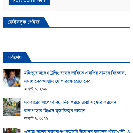
ফেইসবুক পেইজ
সর্বশেষ
মহিপুরে অবৈধ ট্রলিং বন্ধের দাবিতে এমপির সামনে বিক্ষোভ,
সমাধানের আশ্বাস মোশাররফ হোসেনের
আগস্ট ৯, ২০২৬
সরকারের অপেক্ষা নয়, নিজ খরচে রাস্তা সংস্কার করলেন
কলাপাড়ার জিএস মুস্তাফিজুর রহমান
আগস্ট ৭, ২০২৬
ওলামা দলের বৃক্ষরোপণ কর্মসূচি উদ্বোধন করলেন পটুয়াখালী -৪