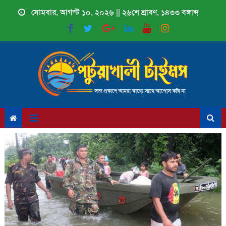
Skip
সোমবার, আগস্ট ১০, ২০২৬ || ২৬শে শ্রাবণ, ১৪৩৩ বঙ্গাব্দ
to
content