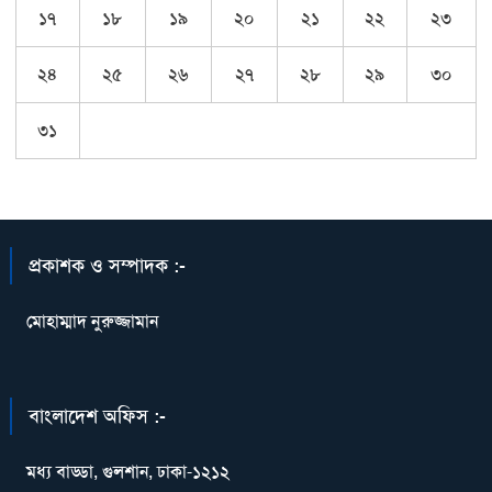
১৭
১৮
১৯
২০
২১
২২
২৩
২৪
২৫
২৬
২৭
২৮
২৯
৩০
৩১
প্রকাশক ও সম্পাদক :-
মোহাম্মাদ নুরুজ্জামান
বাংলাদেশ অফিস :-
মধ্য বাড্ডা, গুলশান, ঢাকা-১২১২