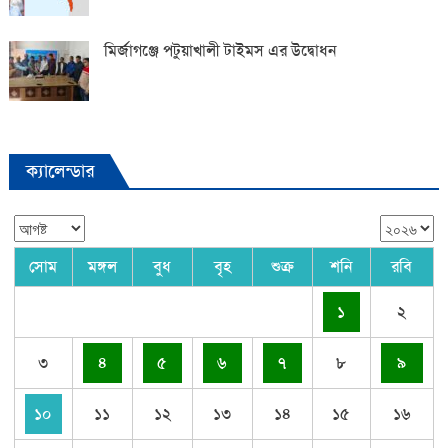
মির্জাগঞ্জে পটুয়াখালী টাইমস এর উদ্বোধন
ক্যালেন্ডার
সোম
মঙ্গল
বুধ
বৃহ
শুক্র
শনি
রবি
১
২
৩
৪
৫
৬
৭
৮
৯
১০
১১
১২
১৩
১৪
১৫
১৬