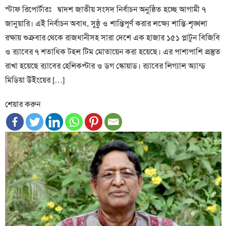
স্টাফ রিপোর্টারঃ দ্বাদশ জাতীয় সংসদ নির্বাচন অনুষ্ঠিত হচ্ছে আগামী ৭
জানুয়ারি। এই নির্বাচন অবাধ, সুষ্ঠু ও শান্তিপূর্ণ করার লক্ষ্যে শান্তি-শৃঙ্খলা
রক্ষায় শুক্রবার থেকে রাজধানীসহ সারা দেশে এক হাজার ১৫১ প্লাটুন বিজিবি
ও র‌্যাবের ৭ শতাধিক টহল টিম মোতায়েন করা হয়েছে। এর পাশাপাশি প্রস্তুত
রাখা হয়েছে র‌্যাবের হেলিকপ্টার ও ডগ স্কোয়াড। র‌্যাবের লিগ্যাল অ্যান্ড
মিডিয়া উইংয়ের […]
শেয়ার করুন