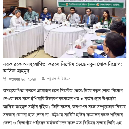
সরকারকে অসহযোগিতা করলে সিস্টেম ভেঙে নতুন লোক নিয়োগ:
আসিফ মাহমুদ
Author
Posted
পটুয়াখালী টাইমস
অক্টোবর ২০, ২০২৪
on
অসহযোগিতা করলে প্রয়োজন হলে সিস্টেম ভেঙে দিয়ে নতুন লোক নিয়োগ
দেওয়া হবে বলে হুঁশিয়ারি উচ্চারণ করেছেন শ্রম ও কর্মসংস্থান উপদেষ্টা
আসিফ মাহমুদ সজীব ভূঁইয়া। তিনি বলেন, জনগণের সঙ্গে সম্পৃক্ততার বিষয়ে
সরকার কোনো ছাড় দেবে না। চট্টগ্রাম সার্কিট হাউস সম্মেলন কক্ষে শনিবার
জেলা ও বিভাগীয় পর্যায়ের কর্মকর্তাদের সঙ্গে মত বিনিময় সভায় তিনি এই