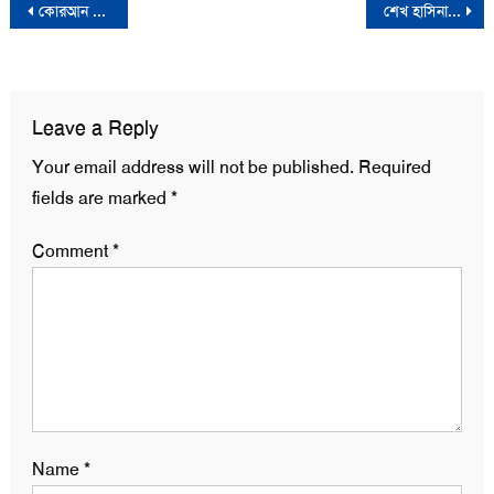
Post
কোরআন শরিফ চুম্বন করলেন রুশ প্রেসিডেন্ট ভ্লাদিমির পুতিন
শেখ হাসিনার পতনের জন্য দায়ী ‘গ্যাং অব ফোর’- ইন্ডিয়ান এক্সপ্রেস
navigation
Leave a Reply
Your email address will not be published.
Required
fields are marked
*
Comment
*
Name
*